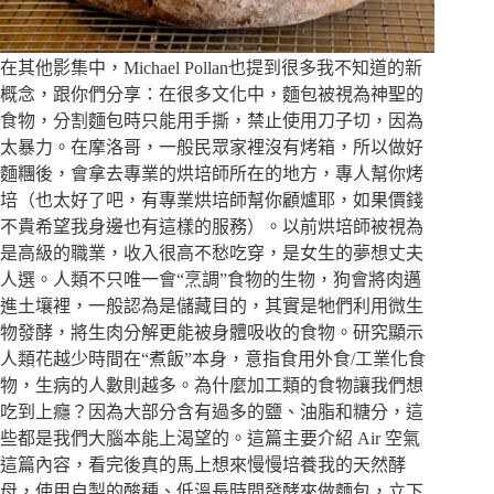
在其他影集中，Michael Pollan也提到很多我不知道的新
概念，跟你們分享：在很多文化中，麵包被視為神聖的
食物，分割麵包時只能用手撕，禁止使用刀子切，因為
太暴力。在摩洛哥，一般民眾家裡沒有烤箱，所以做好
麵糰後，會拿去專業的烘培師所在的地方，專人幫你烤
培（也太好了吧，有專業烘培師幫你顧爐耶，如果價錢
不貴希望我身邊也有這樣的服務）。以前烘培師被視為
是高級的職業，收入很高不愁吃穿，是女生的夢想丈夫
人選。人類不只唯一會“烹調”食物的生物，狗會將肉邁
進土壤裡，一般認為是儲藏目的，其實是牠們利用微生
物發酵，將生肉分解更能被身體吸收的食物。研究顯示
人類花越少時間在“煮飯”本身，意指食用外食/工業化食
物，生病的人數則越多。為什麼加工類的食物讓我們想
吃到上癮？因為大部分含有過多的鹽、油脂和糖分，這
些都是我們大腦本能上渴望的。這篇主要介紹 Air 空氣
這篇內容，看完後真的馬上想來慢慢培養我的天然酵
母，使用自製的酸種、低溫長時間發酵來做麵包，立下