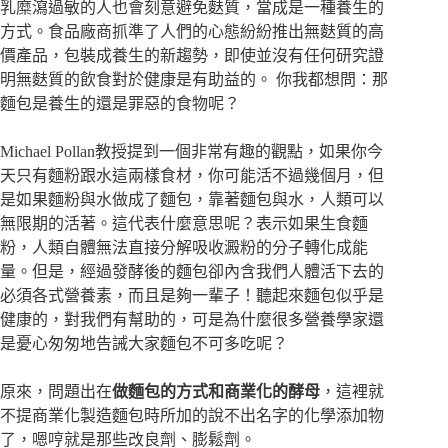
乳糜瀉過敏的人也會刻意避免麩質，當成是一種養生的
方式。食品廠商抓準了人們的心態紛紛推出無麩質的高
價產品，包裝成養生的新趨勢，即使並沒有任何研究證
明無麩質的飲食對於健康是有助益的。 你我都想問：那
麵包是養生的還是罪惡的食物呢？
Michael Pollan教授提到一個非常有趣的觀點，如果你今
天只有麵粉跟水這兩樣食材，你可能活不過幾個月，但
是如果麵粉與水做成了麵包，靠著麵包與水，人類可以
無限期的活著。這代表什麼意思呢？表示如果生食麵
粉，人類自體無法直接分解吸收澱粉的分子轉化成能
量。但是，經過發酵後的麵包卻內含我們人體活下去的
必須各式營養素，而且是夠一輩子！聽起來麵包似乎是
健康的，對我們有幫助的，可是為什麼很多營養學家還
是憂心匆匆地告誡大家麵包不可多吃呢？
原來，問題出在
做麵包的方式和商業化的酵母
，這裡就
不提商業化製造麵包時所加的說不出名字的化學添加物
了，嗯哼就是那些改良劑、膨鬆劑。