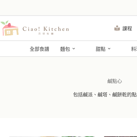
跳
至
主
要
課程
內
容
全部食譜
麵包
甜點
料
鹹點心
包括鹹派、鹹塔、鹹餅乾的點