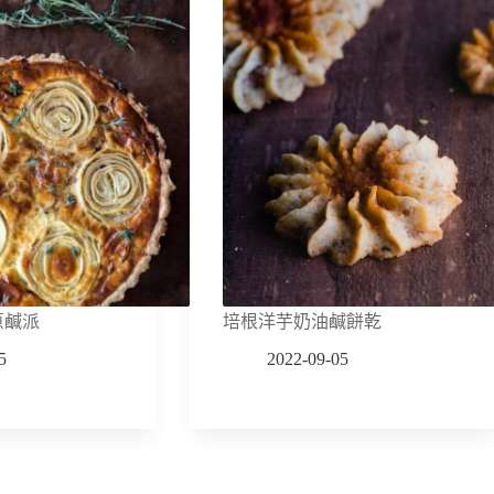
蔥鹹派
培根洋芋奶油鹹餅乾
5
2022-09-05