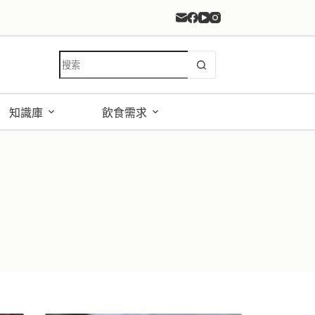
找
不
到
符
知識庫
飲食需求
合
條
件
的
結
果