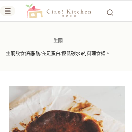
跳
至
主
要
內
容
生酮
生酮飲食(高脂肪/充足蛋白/極低碳水)的料理食譜。