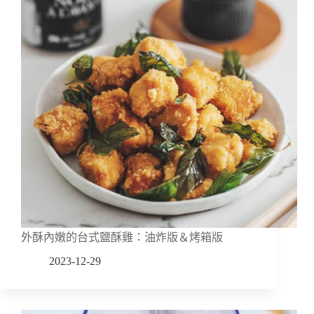
外酥內嫩的台式鹽酥雞：油炸版＆烤箱版
2023-12-29