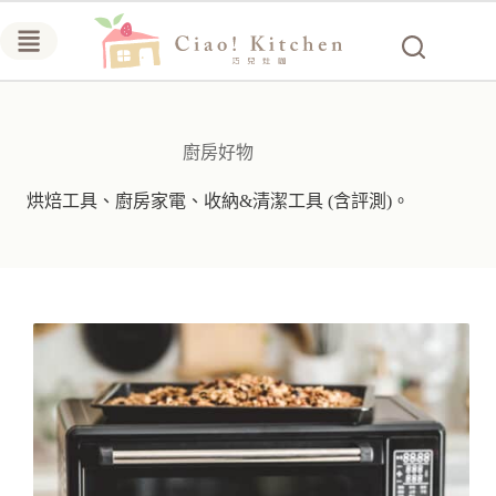
跳
至
主
要
內
容
廚房好物
烘焙工具、廚房家電、收納&清潔工具 (含評測)。