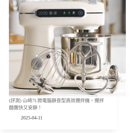
(評測) 山崎7L微電腦靜音型高效攪拌機，攪拌
麵團快又安靜！
2025-04-11