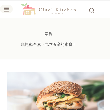
跳
至
主
要
內
容
素食
非純素/全素，包含五辛的素食。