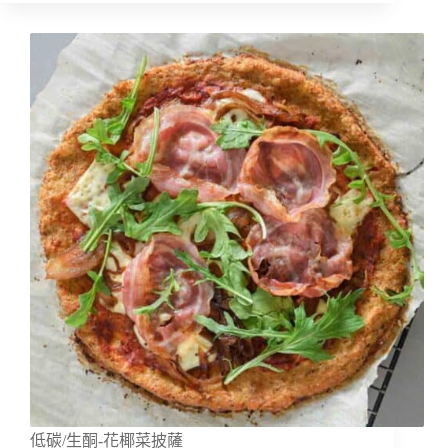
低碳/生酮-花椰菜披薩