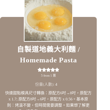
自製道地義大利麵 /
Homemade Pasta
5
from 1 票
份量(人數):
4
快速甜點模具尺寸轉換：原配方6吋→8吋，原配方
x 1.7; 原配方8吋→6吋，原配方 x 0.56。基本原
則：烤溫不變，但時間需要調整。如果想了解更