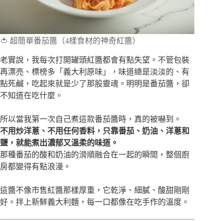
🍅 超簡單番茄醬（4樣食材的神奇紅醬）
老實說，我每次打開罐頭紅醬都會有點失望。不管包裝
再漂亮、標榜多「義大利原味」，味道總是淡淡的、有
點死鹹，吃起來就是少了那股靈魂。明明是番茄醬，卻
不知道在吃什麼。
所以當我第一次自己煮這款番茄醬時，真的被嚇到。
不用炒洋蔥、不用任何香料，只靠番茄、奶油、洋蔥和
鹽，就能煮出濃郁又溫柔的味道。
那種番茄的酸和奶油的滑順融合在一起的瞬間，整個廚
房都變得有點浪漫。
這醬不像市售紅醬那樣厚重，它乾淨、細膩、酸甜剛剛
好。拌上新鮮義大利麵，每一口都像在吃手作的溫度。