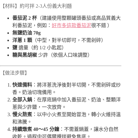
【材料】約可拌 2-3人份義大利麵
番茄泥 2 杯
（建議使用整顆罐頭番茄或高品質義大
利番茄泥，例如：
好市多這款番茄泥
很不錯 ）
無鹽奶油 70g
洋蔥 1 顆
（中型，對半切即可，不需剁碎）
鹽
適量（約 1/2 小匙起）
糖與黑胡椒
少許（依個人口味調整）
【做法步驟】
快速備料
：將洋蔥洗淨後對半切開，不需剁碎或炒
香。奶油切塊備用。
全部入鍋
：在厚底鍋中加入番茄泥、奶油、整顆洋
蔥與少許鹽，一次放齊。
慢火熬煮
：以中小火煮至開始冒泡，轉小火維持溫
和沸騰。
持續燉煮 40～45 分鐘
：不需蓋鍋蓋，讓水分自然
收乾。過程中可偶爾攪拌避免焦底。