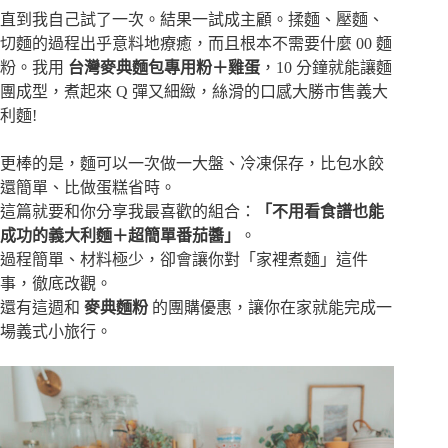
直到我自己試了一次。結果一試成主顧。揉麵、壓麵、
切麵的過程出乎意料地療癒，而且根本不需要什麼 00 麵
粉。我用
台灣麥典麵包專用粉＋雞蛋
，10 分鐘就能讓麵
團成型，煮起來 Q 彈又細緻，絲滑的口感大勝市售義大
利麵!
更棒的是，麵可以一次做一大盤、冷凍保存，比包水餃
還簡單、比做蛋糕省時。
這篇就要和你分享我最喜歡的組合：
「不用看食譜也能
成功的義大利麵＋超簡單番茄醬」
。
過程簡單、材料極少，卻會讓你對「家裡煮麵」這件
事，徹底改觀。
還有這週和
麥典麵粉
的團購優惠，讓你在家就能完成一
場義式小旅行。