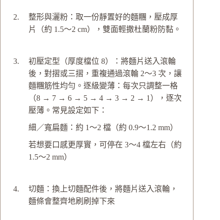
整形與灑粉：取一份靜置好的麵糰，壓成厚
片（約 1.5～2 cm），雙面輕撒杜蘭粉防黏。
初壓定型（厚度檔位 8）：將麵片送入滾輪
後，對摺或三摺，重複通過滾輪 2～3 次，讓
麵糰筋性均勻。逐級變薄：每次只調整一格
（8 → 7 → 6 → 5 → 4 → 3 → 2 → 1），逐次
壓薄。常見設定如下：
細／寬扁麵：約 1～2 檔（約 0.9～1.2 mm）
若想要口感更厚實，可停在 3～4 檔左右（約
1.5～2 mm）
切麵：換上切麵配件後，將麵片送入滾輪，
麵條會整齊地刷刷掉下來