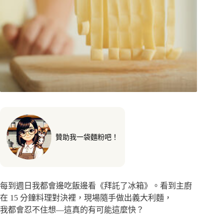
贊助我一袋麵粉吧！
每到週日我都會邊吃飯邊看《拜託了冰箱》。看到主廚
在 15 分鐘料理對決裡，現場隨手做出義大利麵，
我都會忍不住想—這真的有可能這麼快？