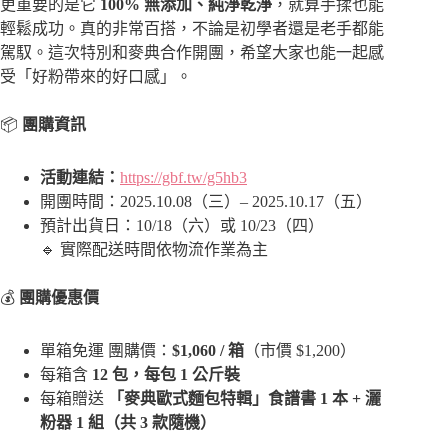
更重要的是它
100% 無添加、純淨乾淨
，就算手揉也能
輕鬆成功。真的非常百搭，不論是初學者還是老手都能
駕馭。這次特別和麥典合作開團，希望大家也能一起感
受「好粉帶來的好口感」。
📦
團購資訊
活動連結：
https://gbf.tw/g5hb3
開團時間：2025.10.08（三）– 2025.10.17（五）
預計出貨日：10/18（六）或 10/23（四）
🔹
實際配送時間依物流作業為主
💰
團購優惠價
單箱免運 團購價：
$1,060 / 箱
（市價 $1,200）
每箱含
12 包，每包 1 公斤裝
每箱贈送
「麥典歐式麵包特輯」食譜書 1 本 + 灑
粉器 1 組（共 3 款隨機）