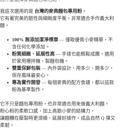
我這次選用的是
台灣的麥典麵包專用粉
。
它有著完美的筋性與細緻度平衡，非常適合手作義大利
麵。
100% 無添加潔淨標章
— 僅取優質小麥精華，不
含任何化學添加。
粉質細緻、延展性高
— 手揉也能輕鬆成團，適用
於家用攪拌機、製麵包機。
雙重保鮮包裝
— 內外袋設計，用多少、開多少，
保存風味最安心。
專為實作開發
— 每個麥典的配方食譜，都以這款
粉為基準製作。
它不只是麵包專用粉，也非常適合用來做義大利麵。
粉心粉的柔軟口感，加上高筋小麥的結構力，
讓麵糰在壓製時更滑順、延展好操作，成品自然 Q 彈又
柔韌。