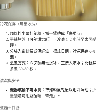
冷凍保存（鳥巢收納）
麵條拌少量杜蘭粉，抓一撮繞成「鳥巢狀」。
平鋪烤盤（可墊烘焙紙），冷凍 1–2 小時至表面變
硬。
分裝入密封袋或保鮮盒，標註日期；
冷凍保存 6–8
週
。
烹煮方式：
冷凍麵無需退冰，直接入滾水；比新鮮
多煮 30–60 秒。
清潔與安全
機器滾輪不可水洗：
待殘粉風乾後以毛刷清理；少
量殘渣可用廢麵糰「帶走」。
煮麵＋拌醬