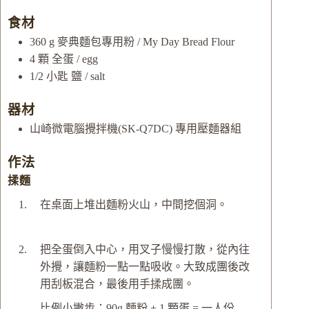
食材
360
g
麥典麵包專用粉 / My Day Bread Flour
4
顆
全蛋 / egg
1/2
小匙
鹽 / salt
器材
山崎微電腦攪拌機(SK-Q7DC) 專用壓麵器組
作法
揉麵
在桌面上堆出麵粉火山，中間挖個洞。
把全蛋倒入中心，用叉子慢慢打散，從內往
外攪，讓麵粉一點一點吸收。大致成團後改
用刮板混合，最後用手揉成團。
比例小撇步：90g 麵粉 + 1 顆蛋 = 一人份