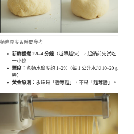
麵條厚度＆時間參考
新鮮麵煮 2.5–4 分鐘
（越薄越快），起鍋前先試吃
一小條
鹽度：
煮麵水鹽度約 1–2%（每 1 公升水加 10–20 g
鹽）
黃金原則：
永遠是「醬等麵」，不是「麵等醬」。