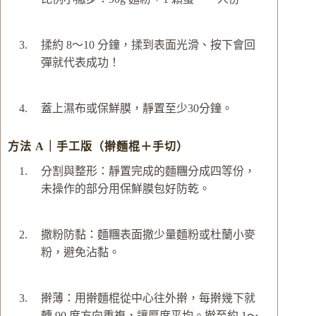
揉約 8～10 分鐘，揉到表面光滑、按下會回
彈就代表成功！
蓋上濕布或保鮮膜，靜置至少30分鐘。
方法 A｜手工版（擀麵棍＋手切）
分割與整形：靜置完成的麵糰分成四等份，
未操作的部分用保鮮膜包好防乾。
撒粉防黏：麵糰表面撒少量麵粉或杜蘭小麥
粉，避免沾黏。
擀薄：用擀麵棍從中心往外擀，每擀幾下就
轉 90 度方向重複，讓厚度平均。擀至約 1～