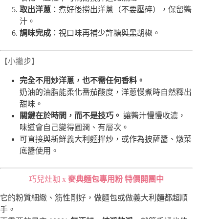
取出洋蔥
：煮好後撈出洋蔥（不要壓碎），保留醬
汁。
調味完成
：視口味再補少許糖與黑胡椒。
【小撇步】
完全不用炒洋蔥，也不需任何香料。
奶油的油脂能柔化番茄酸度，洋蔥慢煮時自然釋出
甜味。
關鍵在於時間，而不是技巧。
讓醬汁慢慢收濃，
味道會自己變得圓潤、有層次。
可直接與新鮮義大利麵拌炒，或作為披薩醬、燉菜
底醬使用。
巧兒灶咖 x
麥典麵包專用粉 特價開團中
它的粉質細緻、筋性剛好，做麵包或做義大利麵都超順
手。