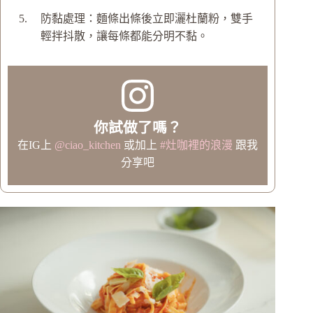
防黏處理：麵條出條後立即灑杜蘭粉，雙手
輕拌抖散，讓每條都能分明不黏。
你試做了嗎？
在IG上
@ciao_kitchen
或加上
#灶咖裡的浪漫
跟我
分享吧