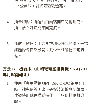
1.2 公釐厚，對光可微微透亮。
摺疊切條：將麵片由兩端向中間捲起或三
摺，依喜好切成不同寬度。
抖散＋撒粉：用刀背或刮板托起麵條，一提
起麵條會自然散開；灑少量杜蘭粉拌勻防
黏。
方法 B｜機器版（山崎微電腦攪拌機 SK-Q7DC
專用壓麵器組）
使用「專用壓麵器組（SK-Q7DC 適用）」
時，請先依說明書正確安裝滾輪與切麵頭，
建議使用低速模式操作，手指保持遠離滾
輪。