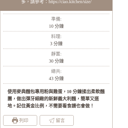
多，請參考：https://ciao.kitchen/size/
準備:
分
10
分鐘
鐘
料理:
分
3
分鐘
鐘
靜置:
分
30
分鐘
鐘
總共:
分
43
分鐘
鐘
使用麥典麵包專用粉與雞蛋，10 分鐘揉出柔軟麵
團，做出彈牙細緻的新鮮義大利麵，簡單又道
地。記住黃金比例，不需要看食譜也會做！
列印
留言