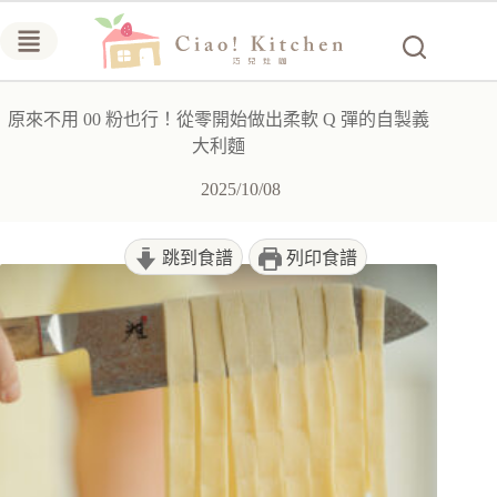
跳
至
主
要
原來不用 00 粉也行！從零開始做出柔軟 Q 彈的自製義
內
大利麵
容
2025/10/08
跳到食譜
列印食譜