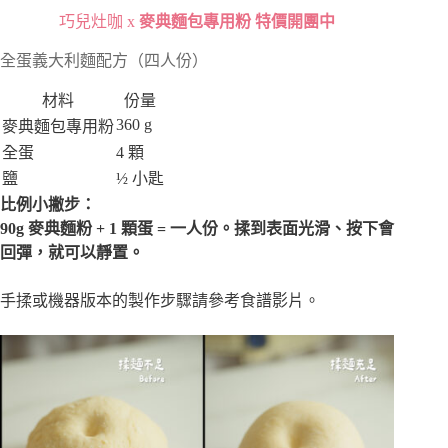
巧兒灶咖 x
麥典麵包專用粉 特價開團中
全蛋義大利麵配方（四人份）
材料
份量
360 g
麥典麵包專用粉
全蛋
4 顆
鹽
½ 小匙
比例小撇步：
90g 麥典麵粉 + 1 顆蛋 = 一人份。揉到表面光滑、按下會
回彈，就可以靜置。
手揉或機器版本的製作步驟請參考食譜影片。