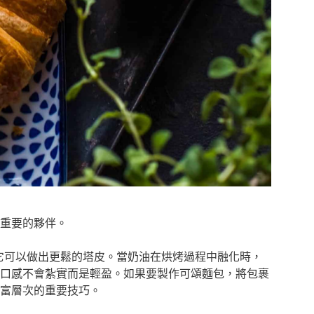
重要的夥伴。
，它可以做出更鬆的塔皮。當奶油在烘烤過程中融化時，
口感不會紮實而是輕盈。如果要製作可頌麵包，將包裹
富層次的重要技巧。