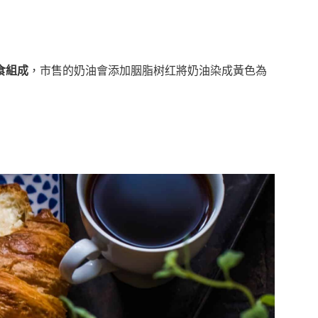
食組成
，市售的奶油會添加
胭脂树红將奶油染成黃色為