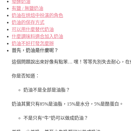
發酵奶油
有鹽 / 無鹽奶油
奶油在烘焙中扮演的角色
奶油的保存方式
可以用什麼替代奶油
什麼調味料適合加入奶油
奶油不好打發怎麼辦
首先，奶油是什麼呢？
這個問題說出來好像有點笨… 嘿！等等先別失去耐心，
你是否知道：
奶油不是全部是油脂？
奶油其實只有85%是油脂，15%是水分，5%是酪蛋白。
不是只有“牛”奶可以做成奶油？