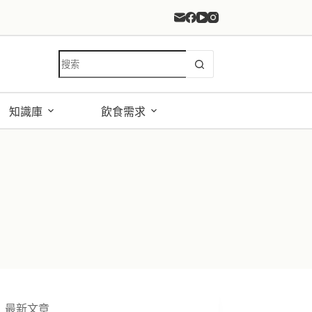
找
不
到
符
知識庫
飲食需求
合
條
件
的
結
果
最新文章