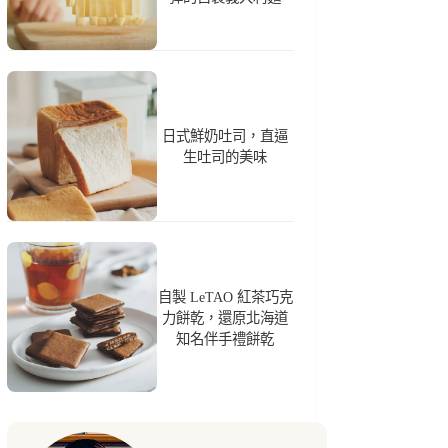
日式鮮奶吐司，直逼
生吐司的美味
自製 LeTAO 紅茶巧克
力餅乾，還原北海道
知名伴手禮餅乾