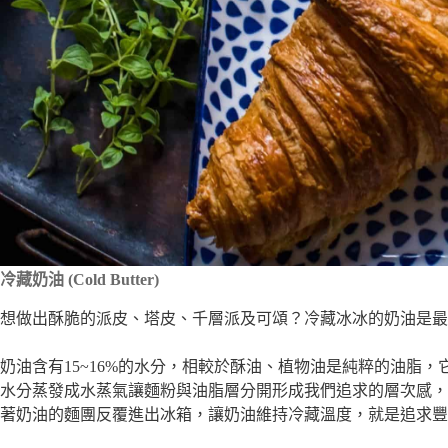
冷藏奶油 (Cold Butter)
想做出酥脆的派皮、塔皮、千層派及可頌？冷藏冰冰的奶油是最
奶油含有15~16%的水分，相較於酥油、植物油是純粹的油脂
水分蒸發成水蒸氣讓麵粉與油脂層分開形成我們追求的層次感，
著奶油的麵團反覆進出冰箱，讓奶油維持冷藏溫度，就是追求豐