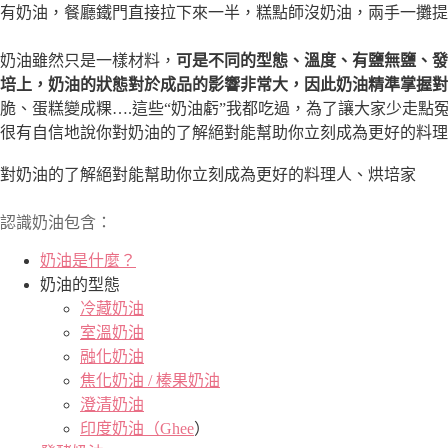
有奶油，餐廳鐵門直接拉下來一半，糕點師沒奶油，兩手一攤提
奶油雖然只是一樣材料，
可是不同的型態、溫度、有鹽無鹽、發
培上，奶油的狀態對於成品的影響非常大，因此奶油精準掌握對
脆、蛋糕變成粿….這些“奶油虧”我都吃過，為了讓大家少走點
很有自信地說你對奶油的了解絕對能幫助你立刻成為更好的料理
對奶油的了解絕對能幫助你立刻成為更好的料理人、烘培家
認識奶油包含：
奶油是什麼？
奶油的型態
冷藏奶油
室溫奶油
融化奶油
焦化奶油 / 榛果奶油
澄清奶油
印度奶油（Ghee
）