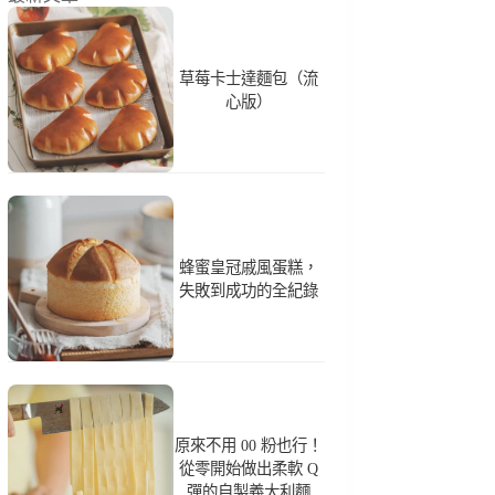
草莓卡士達麵包（流
心版）
蜂蜜皇冠戚風蛋糕，
失敗到成功的全紀錄
原來不用 00 粉也行！
從零開始做出柔軟 Q
彈的自製義大利麵