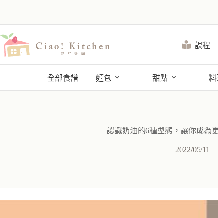
跳
至
主
要
課程
內
容
全部食譜
麵包
甜點
料
認識奶油的6種型態，讓你成為
2022/05/11