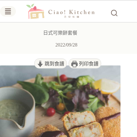
跳
至
主
要
日式可樂餅套餐
內
容
2022/09/28
跳到食譜
列印食譜