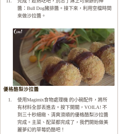
完成！趁熱吃吧，別忘了淋上可樂餅的神
醬：Bull Dog豬排醬。接下來，利用空檔時間
來做沙拉醬。
優格酪梨沙拉醬
使用Magimix食物處理機 的小碗配件，將所
有材料全部丟進去。按下開關，VOILA! 不
到三十秒細緻、清爽滑順的優格酪梨沙拉醬
完成。主菜、配菜都完成了，我們開始做美
麗夢幻的草莓奶酪吧！