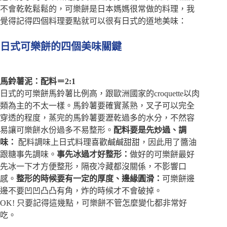
不會乾乾鬆鬆的，可樂餅是日本媽媽很常做的料理，我
覺得記得四個料理要點就可以很有日式的道地美味：
日式可樂餅的四個美味關鍵
馬鈴薯泥：配料＝2:1
日式的可樂餅馬鈴薯比例高，跟歐洲國家的croquette以肉
類為主的不太一樣。馬鈴薯要確實蒸熟，叉子可以完全
穿透的程度，蒸完的馬鈴薯要瀝乾過多的水分，不然容
易讓可樂餅水份過多不易整形。
配料要是先炒過、調
味：
配料調味上日式料理喜歡鹹鹹甜甜，因此用了醬油
跟糖事先調味。
事先冰過才好整形：
做好的可樂餅最好
先冰一下才方便整形，隔夜冷藏都沒關係，不影響口
感。
整形的時候要有一定的厚度、邊緣圓滑：
可樂餅邊
邊不要凹凹凸凸有角，炸的時候才不會破掉。
OK! 只要記得這幾點，可樂餅不管怎麼變化都非常好
吃。