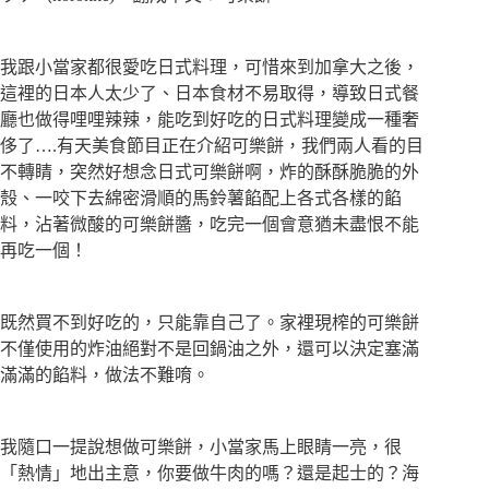
我跟小當家都很愛吃日式料理，可惜來到加拿大之後，
這裡的日本人太少了、日本食材不易取得，導致日式餐
廳也做得哩哩辣辣，能吃到好吃的日式料理變成一種奢
侈了….有天美食節目正在介紹可樂餅，我們兩人看的目
不轉睛，突然好想念日式可樂餅啊，炸的酥酥脆脆的外
殼、一咬下去綿密滑順的馬鈴薯餡配上各式各樣的餡
料，沾著微酸的可樂餅醬，吃完一個會意猶未盡恨不能
再吃一個！
既然買不到好吃的，只能靠自己了。家裡現榨的可樂餅
不僅使用的炸油絕對不是回鍋油之外，還可以決定塞滿
滿滿的餡料，做法不難唷。
我隨口一提說想做可樂餅，小當家馬上眼睛一亮，很
「熱情」地出主意，你要做牛肉的嗎？還是起士的？海