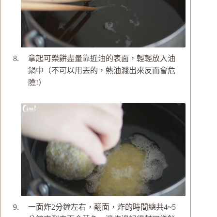
拿起可樂餅盡量靠近油的表面，輕輕放入油
鍋中（不可以用丟的，熱油濺出來反而會危
險!）
一面炸2分鐘左右，翻面，炸的時間總共4~5