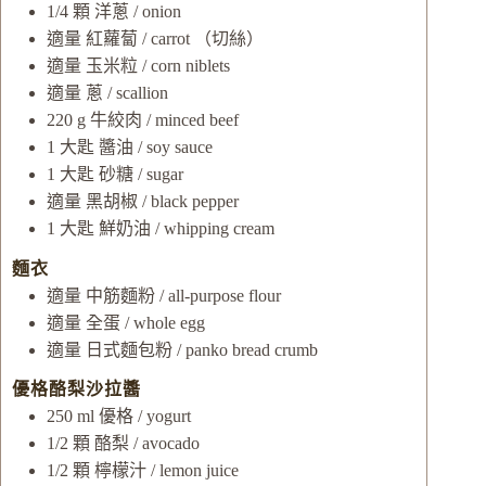
1/4
顆
洋蔥 / onion
適量
紅蘿蔔 / carrot
（切絲）
適量
玉米粒 / corn niblets
適量
蔥 / scallion
220
g
牛絞肉 / minced beef
1
大匙
醬油 / soy sauce
1
大匙
砂糖 / sugar
適量
黑胡椒 / black pepper
1
大匙
鮮奶油 / whipping cream
麵衣
適量
中筋麵粉 / all-purpose flour
適量
全蛋 / whole egg
適量
日式麵包粉 / panko bread crumb
優格酪梨沙拉醬
250
ml
優格 / yogurt
1/2
顆
酪梨 / avocado
1/2
顆
檸檬汁 / lemon juice