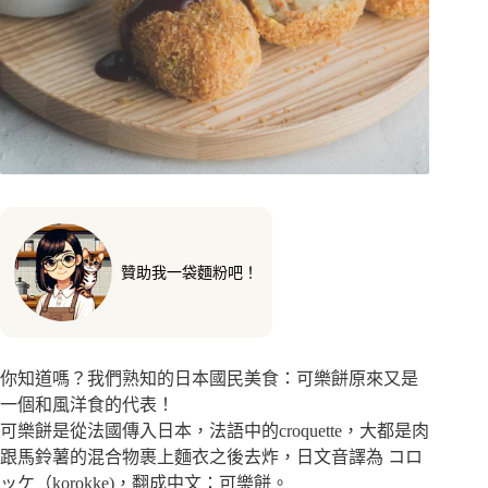
贊助我一袋麵粉吧！
你知道嗎？我們熟知的日本國民美食：可樂餅原來又是
一個和風洋食的代表！
可樂餅是從法國傳入日本，法語中的croquette，大都是肉
跟馬鈴薯的混合物裹上麵衣之後去炸，日文音譯為 コロ
ッケ（korokke)，翻成中文：可樂餅。