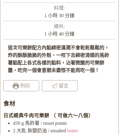
鐘
料理:
小
分
1
小時
30
分鐘
時
鐘
總共:
小
分
1
小時
40
分鐘
時
鐘
這次可樂餅配方內餡綿密濕潤不會乾乾鬆鬆的，
炸的酥酥脆脆的外殼、一咬下去綿密滑順的馬鈴
薯餡配上各式各樣的餡料，沾著微酸的可樂餅
醬，吃完一個會意猶未盡恨不能再吃一個！
列印
留言
食材
日式經典牛肉可樂餅 （ 可做六～八個）
450
g
馬鈴薯 / russet potato
2
大匙
無鹽奶油 / unsalted
butter