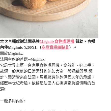
本次直播感謝法國品牌
Magimix食物處理機
贊助，直播
內使Magimix 5200XL（
商品資訊請點此
）。
關於Magimix:
法國主廚的首選─Magimix
它是世界上第一台家用食物處理機，高效能、好上手，
能讓一般家庭的日常烹飪也能如大廚一般輕鬆簡單!設
計、製造皆來自法國，馬達擁有能夠保固30年的承諾，
經歷半世紀考驗，依舊是法國人在挑選廚房設備時的首
選!
一機多用內附: