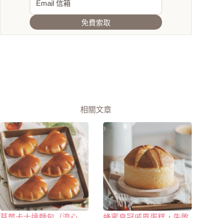
免費索取
相關文章
草莓卡士達麵包（流心
蜂蜜皇冠戚風蛋糕，失敗