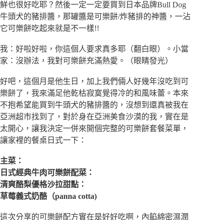
鮮也很好吃耶？然後一定一定要買到日本品牌Bull Dog
牛頭犬的豬排醬，那罐醬是可樂餅/炸豬排的神醬，一沾
它可樂餅吃起來就是不一樣!!
我：好啦好啦，你這個人要求真多耶（翻白眼）。小當
家：沒辦法，我對可樂餅充滿熱愛。（眼睛發光）
好吧，這個月是他生日，加上我們倆人好幾年沒吃到可
樂餅了，我來滿足他乾枯寂寞覺得冷的和風味蕾。本來
不抱希望能買到牛頭犬的豬排醬的，沒想到還真被我在
亞洲超市找到了，對於身在亞洲美食沙漠的我，實在是
太開心，讓我決定一併來開個完整的可樂餅套餐菜單，
讓家裡的餐桌日式一下：
主菜：
日式經典牛肉可樂餅配菜：
清爽酪梨優格沙拉甜點：
草莓義式奶酪（panna cotta)
這次分享的可樂餅配方實在是好好吃啊，內餡綿密濕潤