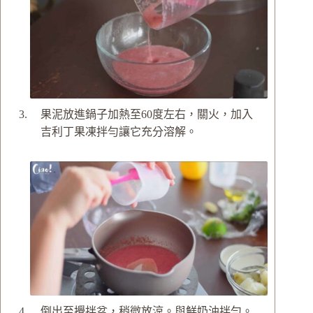
果泥放進鍋子加熱至60度左右，關火，加入
吉利丁果凍拌勻讓它充分溶解。
倒出至攪拌盆，稍微放涼。與鮮奶油拌勻。