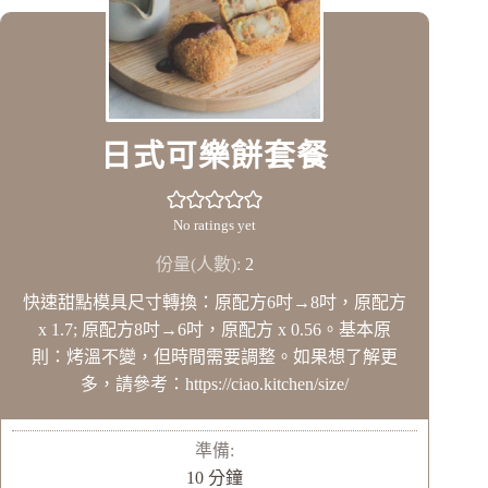
日式可樂餅套餐
No ratings yet
份量(人數):
2
快速甜點模具尺寸轉換：原配方6吋→8吋，原配方
x 1.7; 原配方8吋→6吋，原配方 x 0.56。基本原
則：烤溫不變，但時間需要調整。如果想了解更
多，請參考：https://ciao.kitchen/size/
準備:
分
10
分鐘