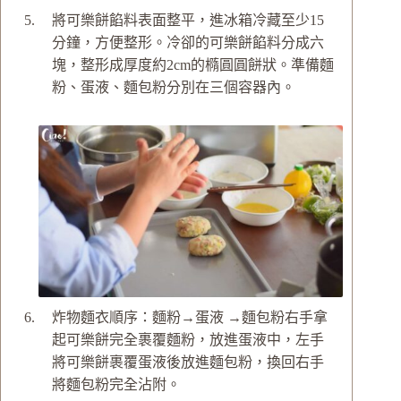
將可樂餅餡料表面整平，進冰箱冷藏至少15
分鐘，方便整形。冷卻的可樂餅餡料分成六
塊，整形成厚度約2cm的橢圓圓餅狀。準備麵
粉、蛋液、麵包粉分別在三個容器內。
炸物麵衣順序：麵粉→蛋液 →麵包粉
右手拿
起可樂餅完全裹覆麵粉，放進蛋液中，左手
將可樂餅裹覆蛋液後放進麵包粉，換回右手
將麵包粉完全沾附。