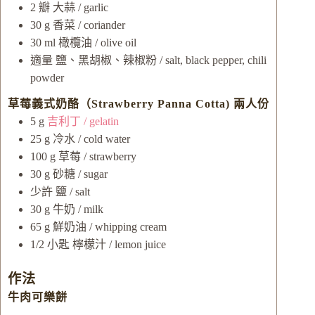
2
瓣
大蒜 / garlic
30
g
香菜 / coriander
30
ml
橄欖油 / olive oil
適量
鹽、黑胡椒、辣椒粉 / salt, black pepper, chili
powder
草莓義式奶酪（Strawberry Panna Cotta) 兩人份
5
g
吉利丁 / gelatin
25
g
冷水 / cold water
100
g
草莓 / strawberry
30
g
砂糖 / sugar
少許
鹽 / salt
30
g
牛奶 / milk
65
g
鮮奶油 / whipping cream
1/2
小匙
檸檬汁 / lemon juice
作法
牛肉可樂餅