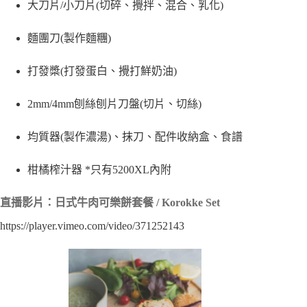
大刀片/小刀片(切碎、攪拌、混合、乳化)
麵團刀(製作麵糰)
打發槳(打發蛋白、攪打鮮奶油)
2mm/4mm刨絲刨片刀盤(切片、切絲)
均質器(製作濃湯)、抹刀、配件收納盒、食譜
柑橘榨汁器 *只有5200XL內附
直播影片：日式牛肉可樂餅套餐 / Korokke Set
https://player.vimeo.com/video/371252143