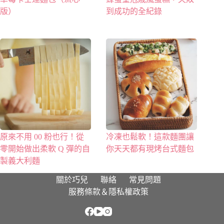
版）
到成功的全紀錄
原來不用 00 粉也行！從
冷凍也鬆軟！這款麵團讓
零開始做出柔軟 Q 彈的自
你天天都有現烤台式麵包
製義大利麵
關於巧兒
聯絡
常見問題
服務條款＆隱私權政策