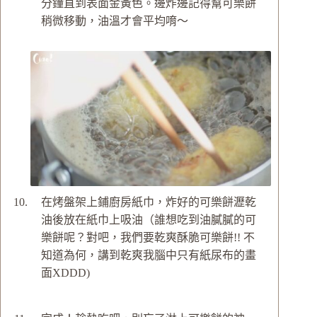
分鐘直到表面金黃色。邊炸邊記得幫可樂餅
稍微移動，油溫才會平均唷～
在烤盤架上鋪廚房紙巾，炸好的可樂餅瀝乾
油後放在紙巾上吸油（誰想吃到油膩膩的可
樂餅呢？對吧，我們要乾爽酥脆可樂餅!! 不
知道為何，講到乾爽我腦中只有紙尿布的畫
面XDDD)