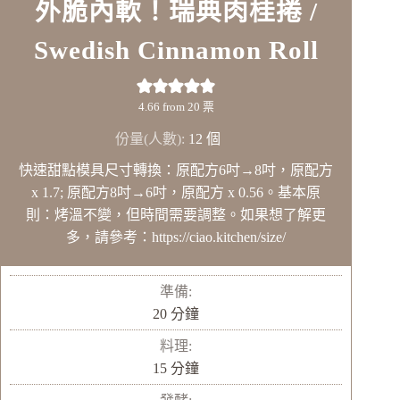
外脆內軟！瑞典肉桂捲 /
Swedish Cinnamon Roll
4.66
from
20
票
份量(人數):
12
個
快速甜點模具尺寸轉換：原配方6吋→8吋，原配方
x 1.7; 原配方8吋→6吋，原配方 x 0.56。基本原
則：烤溫不變，但時間需要調整。如果想了解更
多，請參考：https://ciao.kitchen/size/
準備:
分
20
分鐘
鐘
料理:
分
15
分鐘
鐘