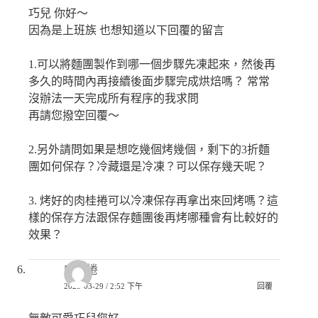
巧兒 你好～
因為是上班族 也想知道以下回覆的留言
1.可以將麵團製作到哪一個步驟先凍起來，然後再
多久的時間內再接續後面步驟完成烘焙嗎？ 常常
沒辦法一天完成所有程序的我求問
再請您撥空回覆～
2.另外請問如果是想吃幾個烤幾個，剩下的3折麵
團如何保存？冷藏還是冷凍？可以保存幾天呢？
3. 烤好的肉桂捲可以冷凍保存再拿出來回烤嗎？這
樣的保存方法跟保存麵團後再烤哪種會有比較好的
效果？
肉桂捲
2023-03-29 / 2:52 下午
回覆