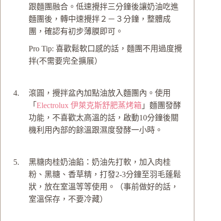
跟麵團融合。低速攪拌三分鐘後讓奶油吃進
麵團後，轉中速攪拌２－３分鐘，整體成
團，確認有初步薄膜即可。
Pro Tip: 喜歡鬆軟口感的話，麵團不用過度攪
拌(不需要完全擴展）
滾圓，攪拌盆內加點油放入麵團內。使用
「
Electrolux 伊萊克斯舒肥蒸烤箱
」麵團發酵
功能，不喜歡太高溫的話，啟動10分鐘後關
機利用內部的餘溫跟濕度發酵一小時。
黑糖肉桂奶油餡：奶油先打軟，加入肉桂
粉、黑糖、香草精，打發2-3分鐘至羽毛蓬鬆
狀，放在室溫等等使用。（事前做好的話，
室溫保存，不要冷藏）