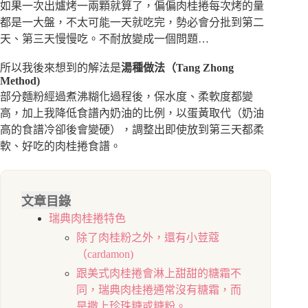
如果一次出爐烤一兩顆就算了，偏偏肉桂捲每次烤的量
都是一大盤，不太可能一天就吃完，勢必會分批到第二
天、第三天慢慢吃。不耐放變成一個問題…
所以我後來想到的解法是
湯種做法（Tang Zhong
Method)
部分麵粉經過煮沸糊化過程後，保水度、柔軟度都變
高，加上我降低食譜內奶油的比例，以蛋黃取代（奶油
高的食譜冷卻後會變硬），調整出即使放到第三天都柔
軟、好吃的肉桂捲食譜。
文章目錄
瑞典肉桂捲特色
除了肉桂粉之外，還有小荳蔻
（cardamon)
跟美式肉桂捲會淋上甜甜的糖霜不
同，瑞典肉桂捲通常沒有糖霜，而
是撒上珍珠糖或糖粉。