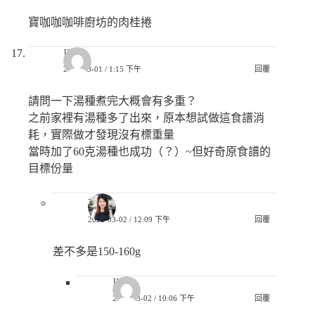
寶咖咖咖啡廚坊的肉桂捲
Iky
2022-03-01 / 1:15 下午
回覆
請問一下湯種煮完大概會有多重？
之前家裡有湯種多了出來，原本想試做這食譜消
耗，實際做才發現沒有標重量
當時加了60克湯種也成功（？）~但好奇原食譜的
目標份量
巧兒
2022-03-02 / 12:09 下午
回覆
差不多是150-160g
Iky
2022-03-02 / 10:06 下午
回覆