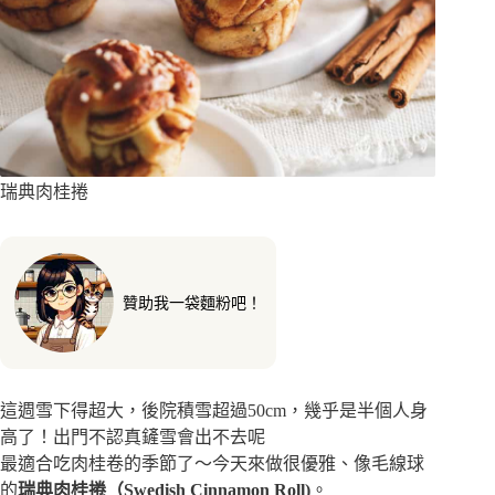
瑞典肉桂捲
贊助我一袋麵粉吧！
這週雪下得超大，後院積雪超過50cm，幾乎是半個人身
高了！出門不認真鏟雪會出不去呢
最適合吃肉桂卷的季節了～
今天來做很優雅、像毛線球
的
瑞典肉桂捲（Swedish Cinnamon Roll)
。