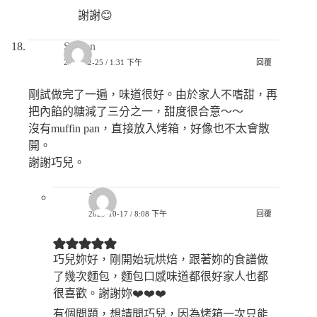
謝謝😊
Sharon
2022-02-25 / 1:31 下午
回覆
剛試做完了一遍，味道很好。由於家人不嗜甜，再
把內餡的糖減了三分之一，甜度很合意～～
沒有muffin pan，直接放入烤箱，好像也不太會散
開。
謝謝巧兒。
卉
2023-10-17 / 8:08 下午
回覆
巧兒妳好，剛開始玩烘焙，跟著妳的食譜做
了幾次麵包，麵包口感味道都很好家人也都
很喜歡。謝謝妳❤️❤️❤️
有個問題，想請問巧兒，因為烤箱一次只能