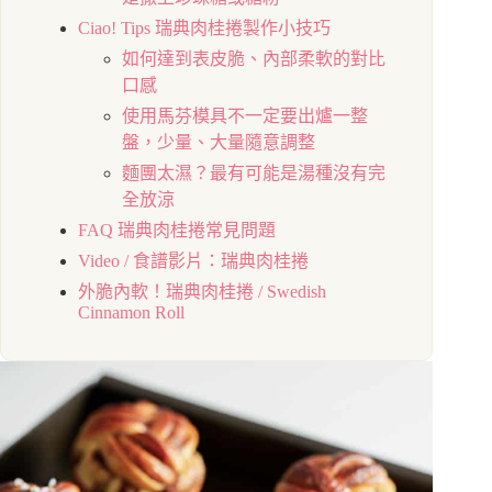
Ciao! Tips 瑞典肉桂捲製作小技巧
如何達到表皮脆、內部柔軟的對比
口感
使用馬芬模具不一定要出爐一整
盤，少量、大量隨意調整
麵團太濕？最有可能是湯種沒有完
全放涼
FAQ 瑞典肉桂捲常見問題
Video / 食譜影片：瑞典肉桂捲
外脆內軟！瑞典肉桂捲 / Swedish
Cinnamon Roll