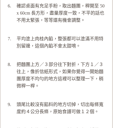
確認桌面有充足手粉，取出麵團，稈開至 50
x 60cm 長方形，盡量厚度一致，不平的話也
不用太緊張，等等還有機會調整。
平均塗上肉桂內餡，整張都可以塗滿不用特
別留邊，這個內餡不會太甜唷。
把麵團上方／３部分往下對折，下方１／３
往上，像折信紙形式，如果你覺得一開始麵
團厚度不均勻的地方這裡可以整理一下，稍
微稈一桿。
頭尾比較沒有餡料的地方切掉，切出每條寬
度約４公分長條，原始食譜可做１２個。