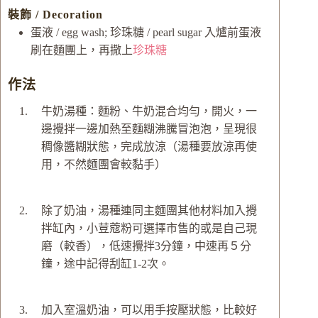
裝飾 / Decoration
蛋液 / egg wash; 珍珠糖 / pearl sugar
入爐前蛋液
刷在麵團上，再撒上
珍珠糖
作法
牛奶湯種：麵粉、牛奶混合均勻，開火，一
邊攪拌一邊加熱至麵糊沸騰冒泡泡，呈現很
稠像醬糊狀態，完成放涼（湯種要放涼再使
用，不然麵團會較黏手）
除了奶油，湯種連同主麵團其他材料加入攪
拌缸內，小荳蔻粉可選擇市售的或是自己現
磨（較香），低速攪拌3分鐘，中速再５分
鐘，途中記得刮缸1-2次。
加入室溫奶油，可以用手按壓狀態，比較好