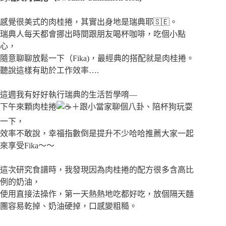
感覺很美式的肉桂捲，其實出身地是瑞典耶🇸🇪。
瑞典人每天都會挪出時間跟朋友喝杯咖啡，吃個小點
心，
隨意聊聊放鬆一下（Fika)，最經典的搭配就是肉桂捲。
聽說這樣有助於工作效率….
這週我有好好執行瑞典的生活哲學唷—
下午來顆肉桂捲
＋跟小當家聊個八卦、陪杯狗玩耍
一下，
效率不敢說，幸福指數倒是提升不少哈哈推薦大家一起
來享受Fika～～
這次研究食譜時，我發現因為肉桂捲的配方很多含高比
例的奶油，
使用直接法操作，第一天熱熱地吃都好吃，放個隔天麵
團容易乾掉、奶油硬掉，口感變粗糙。