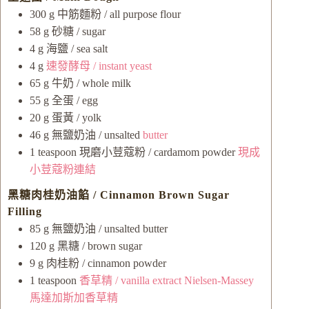
300
g
中筋麵粉 / all purpose flour
58
g
砂糖 / sugar
4
g
海鹽 / sea salt
4
g
速發酵母 / instant yeast
65
g
牛奶 / whole milk
55
g
全蛋 / egg
20
g
蛋黃 / yolk
46
g
無鹽奶油 / unsalted
butter
1
teaspoon
現磨小荳蔻粉 / cardamom powder
現成
小荳蔻粉連結
黑糖肉桂奶油餡 / Cinnamon Brown Sugar
Filling
85
g
無鹽奶油 / unsalted butter
120
g
黑糖 / brown sugar
9
g
肉桂粉 / cinnamon powder
1
teaspoon
香草精 / vanilla extract
Nielsen-Massey
馬達加斯加香草精