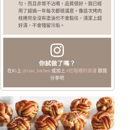
勻，而且非常不沾唷，品質很好。我已經
用了超過一年每次都很滿意。像這次烤肉
桂捲完全沒有塗油也不會黏住，清潔上超
好清，不會殘留污垢。
你試做了嗎？
在IG上
@ciao_kitchen
或加上
#灶咖裡的浪漫
跟我
分享吧