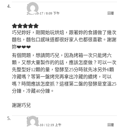
卉
2023-10-17 / 8:09 下午
回覆
巧兒妳好，剛開始玩烘焙，跟著妳的食譜做了幾次
麵包，麵包口感味道都很好家人也都很喜歡。謝謝
妳❤️❤️❤️
有個問題，想請問巧兒，因為烤箱一次只能烤六
顆，又想大量製作的的話，應該怎麼做？可以一次
先整型好12顆的量，發酵至25分時就先冰另外6顆
冷藏嗎？等第一盤烤完再拿出冷藏的續烤，可以
嗎？時間應該怎麼抓？這樣第二盤的發酵是室溫25
分鐘，冷藏40分鐘。
謝謝巧兒
Ching
2023-10-10 / 12:19 上午
回覆