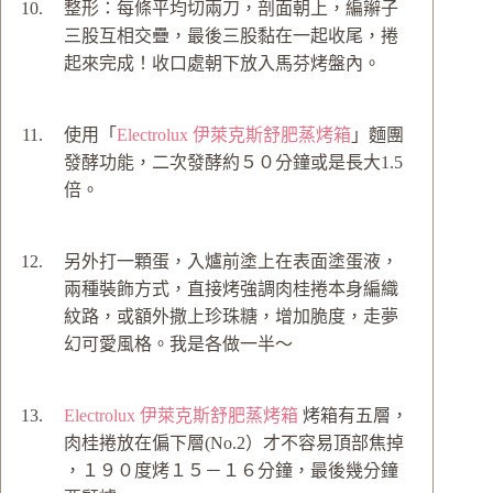
整形：每條平均切兩刀，剖面朝上，編辮子
三股互相交疊，最後三股黏在一起收尾，捲
起來完成！收口處朝下放入馬芬烤盤內。
使用「
Electrolux 伊萊克斯舒肥蒸烤箱
」麵團
發酵功能，二次發酵約５０分鐘或是長大1.5
倍。
另外打一顆蛋，入爐前塗上在表面塗蛋液，
兩種裝飾方式，直接烤強調肉桂捲本身編織
紋路，或額外撒上珍珠糖，增加脆度，走夢
幻可愛風格。我是各做一半～
Electrolux 伊萊克斯舒肥蒸烤箱
烤箱有五層，
肉桂捲放在偏下層(No.2）才不容易頂部焦掉
，１９０度烤１５－１６分鐘，最後幾分鐘