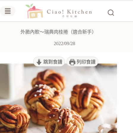
跳
至
主
要
外脆內軟～瑞典肉桂捲（適合新手）
內
容
2022/09/28
跳到食譜
列印食譜