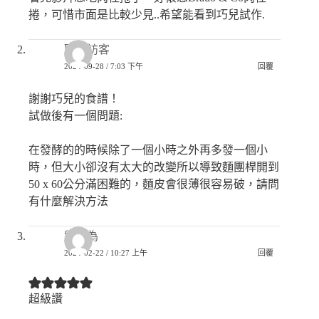
捲，可惜市面是比較少見..希望能看到巧兒試作.
匿名訪客
2024-09-28 / 7:03 下午
回覆
謝謝巧兒的食譜！
試做後有一個問題:
在發酵的的時候除了一個小時之外再多發一個小
時，但大小卻沒有太大的改變所以導致麵團桿開到
50 x 60公分滿困難的，麵皮會很薄很容易破，請問
有什麼解決方法
劉世為
2024-02-22 / 10:27 上午
回覆
超級讚