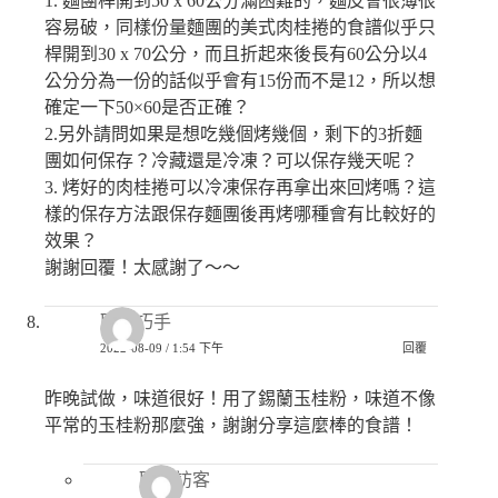
1. 麵團桿開到50 x 60公分滿困難的，麵皮會很薄很
容易破，同樣份量麵團的美式肉桂捲的食譜似乎只
桿開到30 x 70公分，而且折起來後長有60公分以4
公分分為一份的話似乎會有15份而不是12，所以想
確定一下50×60是否正確？
2.另外請問如果是想吃幾個烤幾個，剩下的3折麵
團如何保存？冷藏還是冷凍？可以保存幾天呢？
3. 烤好的肉桂捲可以冷凍保存再拿出來回烤嗎？這
樣的保存方法跟保存麵團後再烤哪種會有比較好的
效果？
謝謝回覆！太感謝了～～
匿名巧手
2022-08-09 / 1:54 下午
回覆
昨晚試做，味道很好！用了錫蘭玉桂粉，味道不像
平常的玉桂粉那麼強，謝謝分享這麼棒的食譜！
匿名訪客