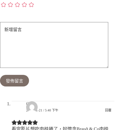
新增留言
發佈留言
GL
2025-01-21 / 5:40 下午
回覆
看完影片想吃肉桂捲了，好懷念Brauð & Co肉桂