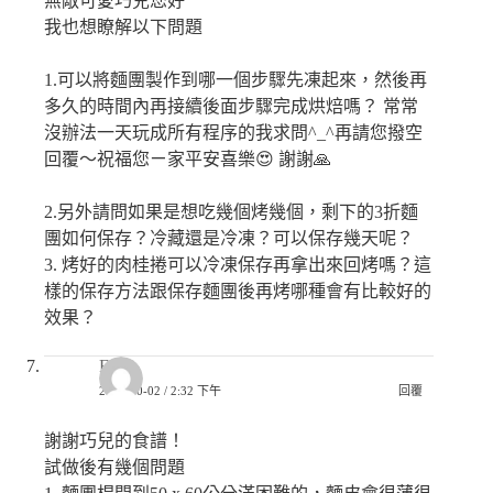
無敵可愛巧兒您好
我也想瞭解以下問題
1.可以將麵團製作到哪一個步驟先凍起來，然後再
多久的時間內再接續後面步驟完成烘焙嗎？ 常常
沒辦法一天玩成所有程序的我求問^_^再請您撥空
回覆～祝福您ㄧ家平安喜樂😍 謝謝🙏
2.另外請問如果是想吃幾個烤幾個，剩下的3折麵
團如何保存？冷藏還是冷凍？可以保存幾天呢？
3. 烤好的肉桂捲可以冷凍保存再拿出來回烤嗎？這
樣的保存方法跟保存麵團後再烤哪種會有比較好的
效果？
Fuyi
2022-10-02 / 2:32 下午
回覆
謝謝巧兒的食譜！
試做後有幾個問題