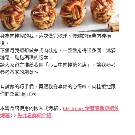
身為肉桂控的我，這次做完乾淨、優雅的瑞典肉桂捲
後，
下個月我還想做美式肉桂捲，一整盤捲得很多圈，淋滿
糖霜、黏黏稠稠的版本。
請大家留言推薦我你「心目中肉桂捲名店」，讓我參考
參考各家的創意～
有試做的巧手們，再跟我分享你的心得唷。肉桂捲控跟
你們空氣high five!
本篇食譜使用的嵌入式烤箱：
Electrolux 伊萊克斯舒肥蒸
烤箱
>>
點此看詳細介紹