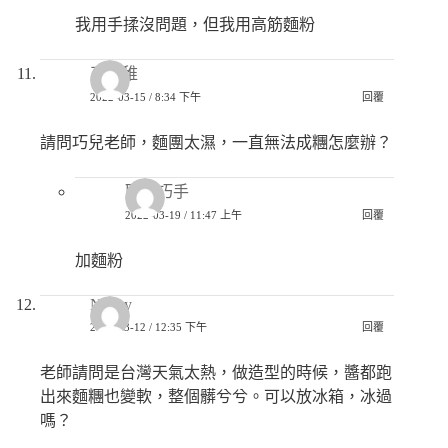
我用手揉沒問題，但我用高筋麵粉
巫秀稚
2022-03-15 / 8:34 下午
回覆
請問巧兒老師，麵團太濕，一直無法成糰怎麼辦？
匿名巧手
2022-03-19 / 11:47 上午
回覆
加麵粉
Nancy
2022-03-12 / 12:35 下午
回覆
老師請問是台灣天氣太熱，做造型的時候，醬都跑
出來麵糰也變軟，整個髒兮兮。可以放冰箱，冰過
嗎？