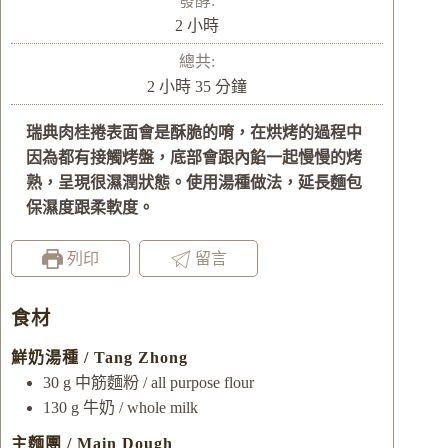
發酵:
小
2
小時
時
總共:
小
分
2
小時
35
分鐘
時
鐘
瑞典肉桂捲表面會是酥脆的唷，在烘烤的過程中
因為都有接觸烤盤，底部會跟內餡一起慢慢的烤
熟，呈現很濕潤狀態。使用湯種做法，延長麵包
保濕度跟柔軟度。
列印
留言
食材
鮮奶湯種 / Tang Zhong
30
g
中筋麵粉 / all purpose flour
130
g
牛奶 / whole milk
主麵團 / Main Dough