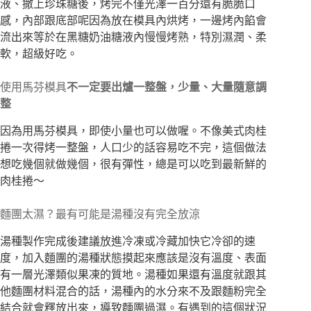
液、撒上珍珠糖後，烤完不僅光澤一百分還有脆脆口
感，內部跟底部呢因為放在模具內烘烤，一邊烤內餡會
流出來等於在黑糖奶油糖液內慢慢烤熟，特別濕潤、柔
軟，超級好吃。
使用馬芬模具
不一定要出爐一整盤，少量、大量隨意調
整
因為用馬芬模具，即使小量也可以做喔。不像美式肉桂
捲一次得烤一整盤，人口少的話容易吃不完，這個做法
想吃幾個就做幾個，很有彈性，總是可以吃到最新鮮的
肉桂捲～
麵團太濕？最有可能是湯種沒有完全放涼
湯種製作完成後建議放進冷凍或冷藏加快它冷卻的速
度，加入麵團的湯種狀態摸起來應該是沒有溫度、表面
有一層光澤類似果凍的質地。湯種如果還有溫度就跟其
他麵團材料混合的話，湯種內的水分來不及跟麵粉完全
結合就會釋放出來，導致麵團過濕。有遇到的這個狀況