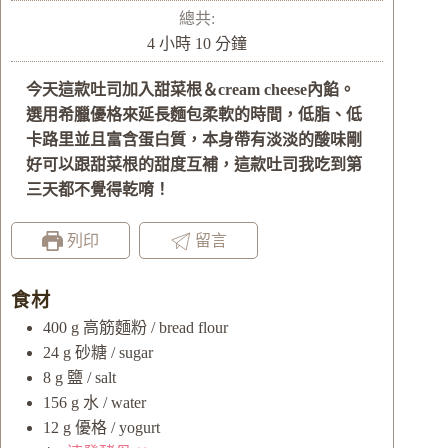
時
總共:
小
分
4
小時
10
分鐘
時
鐘
今天這款吐司加入甜菜根＆cream cheese內餡。
選用希臘優格來延長麵包柔軟的時間，低脂、低
卡路里並且富含蛋白質，本身帶有淡淡的酸味剛
好可以跟甜菜根的甜度互補，這款吐司我吃到第
三天都不覺得乾唷！
列印
留言
食材
400
g
高筋麵粉 / bread flour
24
g
砂糖 / sugar
8
g
鹽 / salt
156
g
水 / water
12
g
優格 / yogurt