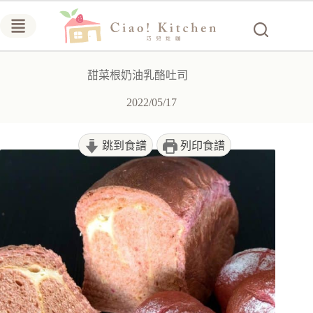
跳
至
主
要
甜菜根奶油乳酪吐司
內
容
2022/05/17
跳到食譜
列印食譜