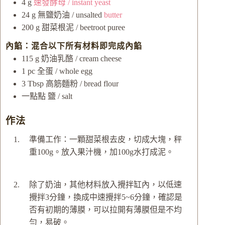
4
g
速發酵母 / instant yeast
24
g
無鹽奶油 / unsalted
butter
200
g
甜菜根泥 / beetroot puree
內餡：混合以下所有材料即完成內餡
115
g
奶油乳酪 / cream cheese
1
pc
全蛋 / whole egg
3
Tbsp
高筋麵粉 / bread flour
一點點
鹽 / salt
作法
準備工作：一顆甜菜根去皮，切成大塊，秤
重100g。放入果汁機，加100g水打成泥。
除了奶油，其他材料放入攪拌缸內，以低速
攪拌3分鐘，換成中速攪拌5~6分鐘，確認是
否有初期的薄膜，可以拉開有薄膜但是不均
勻，易破。