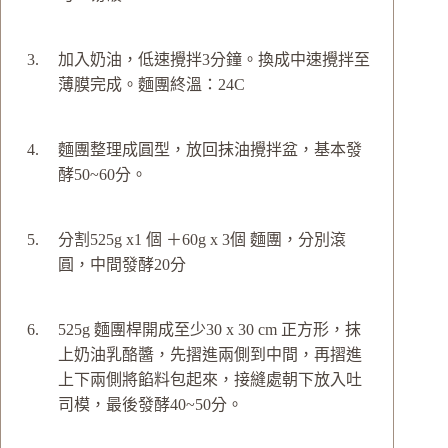
加入奶油，低速攪拌3分鐘。換成中速攪拌至
薄膜完成。麵團終溫：24C
麵團整理成圓型，放回抹油攪拌盆，基本發
酵50~60分。
分割525g x1 個 ＋60g x 3個 麵團，分別滾
圓，中間發酵20分
525g 麵團桿開成至少30 x 30 cm 正方形，抹
上奶油乳酪醬，先摺進兩側到中間，再摺進
上下兩側將餡料包起來，接縫處朝下放入吐
司模，最後發酵40~50分。