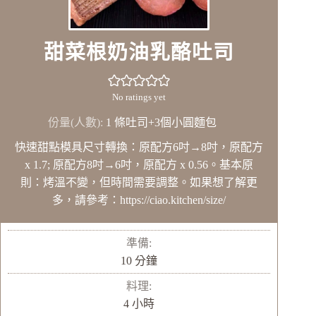
甜菜根奶油乳酪吐司
No ratings yet
份量(人數):
1
條吐司+3個小圓麵包
快速甜點模具尺寸轉換：原配方6吋→8吋，原配方
x 1.7; 原配方8吋→6吋，原配方 x 0.56。基本原
則：烤溫不變，但時間需要調整。如果想了解更
多，請參考：https://ciao.kitchen/size/
準備:
分
10
分鐘
鐘
料理:
小
4
小時