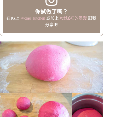
你試做了嗎？
在IG上
@ciao_kitchen
或加上
#灶咖裡的浪漫
跟我
分享吧