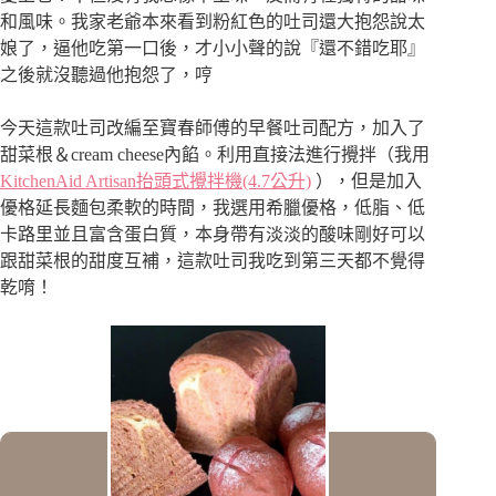
和風味。我家老爺本來看到粉紅色的吐司還大抱怨說太
娘了，逼他吃第一口後，才小小聲的說『還不錯吃耶』
之後就沒聽過他抱怨了，哼
今天這款吐司改編至寶春師傅的早餐吐司配方，加入了
甜菜根＆cream cheese內餡。利用直接法進行攪拌（我用
KitchenAid Artisan抬頭式攪拌機(4.7公升)
），但是加入
優格延長麵包柔軟的時間，我選用希臘優格，低脂、低
卡路里並且富含蛋白質，本身帶有淡淡的酸味剛好可以
跟甜菜根的甜度互補，這款吐司我吃到第三天都不覺得
乾唷！