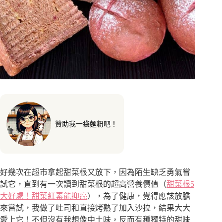
贊助我一袋麵粉吧！
好幾次在超市拿起甜菜根又放下，因為陌生缺乏勇氣嘗
試它，直到有一次讀到甜菜根的超高營養價值（
甜菜根5
大好處！甜菜紅素能抑癌
），為了健康，覺得應該放膽
來嘗試，我做了吐司和直接烤熟了加入沙拉，結果大大
愛上它！不但沒有我想像中土味，反而有種獨特的甜味