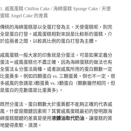
1. 戚風蛋糕 Chiffon Cake / 海綿蛋糕 Sponge Cake / 天使
蛋糕 Angel Cake 的差異
傳統的海綿蛋糕是以全蛋打發為主，天使蛋糕呢，則完
全是蛋白打發。戚風蛋糕相對來說是比較新的蛋糕，介
於這兩者之間，以較高比例的蛋白打發為主體。
戚風蛋糕一般大家的印象就是分蛋法，可是如果定義分
蛋法＝戚風蛋糕也不盡正確，因為海綿蛋糕的做法也有
全蛋法＆分蛋法兩種。或者說戚風所用的蛋白顆數一定
比蛋黃多，例如四顆蛋白 vs. 三顆蛋黃，倒也不一定，很
多戚風的食譜是3顆蛋黃 vs. 3顆蛋白（顆數雖然相同，但
是蛋白的克數還是比蛋黃多) 。
既然分蛋法、蛋白顆數大於蛋黃都不能夠正確的代表戚
風，什麼是關鍵因素呢？其實戚風蛋糕最初的發明跟海
綿蛋糕關鍵的差異是使用
液體油取代奶油
，讓蛋糕的質
地變得柔軟、濕潤。