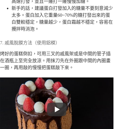
高速打發，並且一邊打一邊慢慢加糖。
新手的話，建議蛋白打發加入的糖量不要刻意減少
太多。蛋白加入它重量60~70%的糖打發出來的蛋
白雙較穩定，糖量越少，蛋白霜越不穩定，容易在
攪拌時消泡。
7. 戚風脫膜方法（使用鋁模）
烤好的蛋糕倒扣，可用三叉的戚風架或是中間的管子插
在酒瓶上至完全放涼。用抹刀先在外圈跟中間的內圈畫
一圈，再用敲的慢慢把蛋糕敲下來。