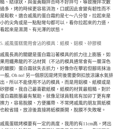
糙、結球狀，與蛋黃糊拌合時不好拌勻，導致攪拌次數
過多，烤的時候更容易消泡，口感因此會變有韌性而不
是鬆軟。適合戚風的蛋白霜約是七～八分發，拉起來是
小的尖角或是一點點彎勾都可以，看你拉起來的力道，
看起來是濕潤、有光澤的狀態。
5. 戚風蛋糕需用會沾的模具：紙模、鋁模、矽膠模
戚風長高的關鍵是蛋白霜沿著模具的抓力往上膨脹，如
果用鐵弗龍的不沾材質（不沾的模具通常會有一層深色
的鍍膜）蛋白霜就失去抓力，好像你在攀岩但腳底抹油
一般, Oh no! 另一個原因是烤完後需要倒扣放涼讓水氣排
出，所以不能使用不沾的模具，而是用鋁模、紙模或是
矽膠模，我自己最喜歡紙模，紙模的材質最粗糙，對於
蛋白霜膨脹最有幫助，就像足球員鞋底有加卯丁更有摩
擦力，容易脫膜、方便攜帶、不常烤戚風的朋友買紙模
也較省錢，放涼後直接將紙模撕開，脫膜不失敗喔。
戚風蛋糕烤模要有一定的高度，我用的有11cm高，烤出