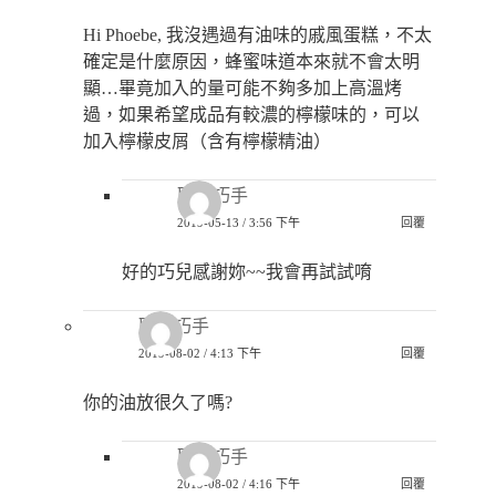
Hi Phoebe, 我沒遇過有油味的戚風蛋糕，不太
確定是什麼原因，蜂蜜味道本來就不會太明
顯…畢竟加入的量可能不夠多加上高溫烤
過，如果希望成品有較濃的檸檬味的，可以
加入檸檬皮屑（含有檸檬精油）
匿名巧手
2019-05-13 / 3:56 下午
回覆
好的巧兒感謝妳~~我會再試試唷
匿名巧手
2019-08-02 / 4:13 下午
回覆
你的油放很久了嗎?
匿名巧手
2019-08-02 / 4:16 下午
回覆