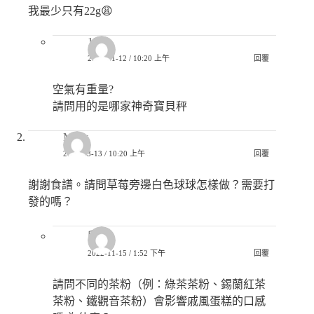
我最少只有22g😩
123
2024-11-12 / 10:20 上午
回覆
空氣有重量?
請問用的是哪家神奇寶貝秤
Miffy
2022-03-13 / 10:20 上午
回覆
謝謝食譜。請問草莓旁邊白色球球怎樣做？需要打
發的嗎？
欣靜
2022-11-15 / 1:52 下午
回覆
請問不同的茶粉（例：綠茶茶粉、錫蘭紅茶
茶粉、鐵觀音茶粉）會影響戚風蛋糕的口感