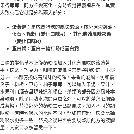
果香等等，配方千變萬化，有時候覺得霧裡看花，其實
大致來看它就是分為兩大部分：
蛋黃鍋
：是戚風蛋糕的風味來源，成分有液體油、
蛋黃、
麵粉（變化口味A）、其他液體風味來源
（變化口味B）
蛋白鍋
：蛋白＋糖打發成蛋白霜
口味的變化基本上從麵粉＆加入其他有風味的液體著
手。抹茶、巧克力、咖啡的戚風通常是將麵粉的一小部
分5~15%都有換成有風味的粉類。果香的戚風，例如覆
盆子、柳橙、草莓、柚子等等，可以加入果泥、果汁、
水果利口酒去呈現味道和顏色。茶類的部分因為風味本
身較淡，除了用熱水泡開茶包之外，可以將茶葉磨細變
成茶粉，替換部分的麵粉去更凸顯風味。加入不同的調
味粉，有時候吸水的比例不同，譬如可可粉一般會比麵
粉吸水更多一些，替換之後是否需要調整原配方的液體
量，大家可以多留意一下。