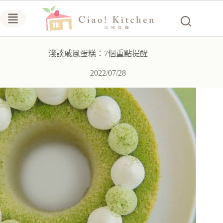
跳
至
主
要
淺談戚風蛋糕：7個重點提醒
內
容
2022/07/28