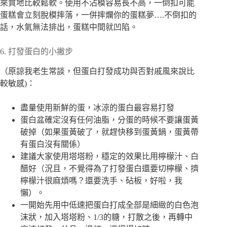
來質地比較鬆軟。使用不沾模容易長不高，一倒扣可能
蛋糕會立刻脫模摔落，一併摔爛你的蛋糕夢….不倒扣的
話，水氣無法排出，蛋糕中間就凹陷。
6. 打發蛋白的小撇步
（原諒我老生常談，但蛋白打發成功與否對戚風來說比
較敏感)：
盡量使用新鮮的蛋，冰涼的蛋白最容易打發
蛋白盆確定沒有任何油脂，分蛋的時候不要讓蛋黃
破掉（如果蛋黃破了，就趕快移到蛋黃鍋，蛋黃帶
有蛋白沒有關係）
建議大家使用塔塔粉，穩定的效果比用檸檬汁、白
醋好（況且，不覺得為了打發蛋白還要切檸檬、擠
檸檬汁很麻煩嗎？還要洗手、砧板，好啦，我
懶）。
一開始先用中低速把蛋白打成全部是細緻的白色泡
沫狀，加入塔塔粉、1/3的糖，打散之後，再轉中