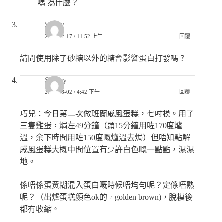
嗎 為什麼？
Sandy
2020-12-17 / 11:52 上午
回覆
請問使用除了砂糖以外的糖會影響蛋白打發嗎？
Shirley
2020-08-02 / 4:42 下午
回覆
巧兒：今日第二次做班蘭戚風蛋糕，七吋模。用了
三隻雞蛋，焗左49分鐘（頭15分鐘用咗170度爐
溫，余下時間用咗150度嘅爐溫去焗）但唔知點解
戚風蛋糕大概中間位置有少許白色嘅一點點，濕濕
地。
係唔係蛋黃糊混入蛋白嘅時候唔均勻呢？定係唔熟
呢？（出爐蛋糕顏色ok的，golden brown)，脫模後
都冇收縮。