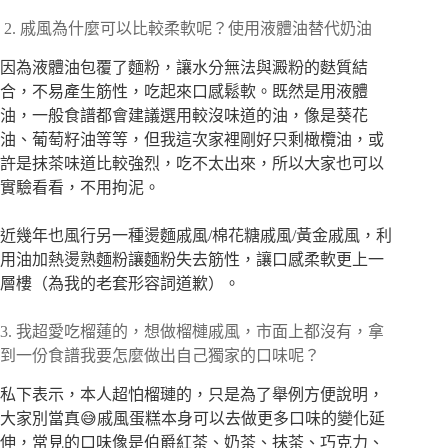
2. 戚風為什麼可以比較柔軟呢？使用液體油替代奶油
因為液體油包覆了麵粉，讓水分無法與澱粉的麩質結
合，不易產生筋性，吃起來口感鬆軟。既然是用液體
油，一般食譜都會建議選用較沒味道的油，像是葵花
油、葡萄籽油等等，但我這次家裡剛好只剩橄欖油，或
許是抹茶味道比較強烈，吃不太出來，所以大家也可以
實驗看看，不用拘泥。
近幾年也風行另一種燙麵戚風/棉花糖戚風/黃金戚風，利
用油加熱燙熟麵粉讓麵粉失去筋性，讓口感柔軟更上一
層樓（為我的老套形容詞道歉）。
3. 我超愛吃榴蓮的，想做榴槤戚風，市面上都沒有，拿
到一份食譜我要怎麼做出自己獨家的口味呢？
私下表示，本人超怕榴璉的，只是為了舉例方便說明，
大家別當真😅戚風蛋糕本身可以去做更多口味的變化延
伸，常見的口味像是伯爵紅茶、奶茶、抹茶、巧克力、