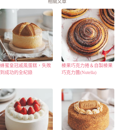
相關文章
蜂蜜皇冠戚風蛋糕，失敗
榛果巧克力捲＆自製榛果
到成功的全紀錄
巧克力醬(Nutella)