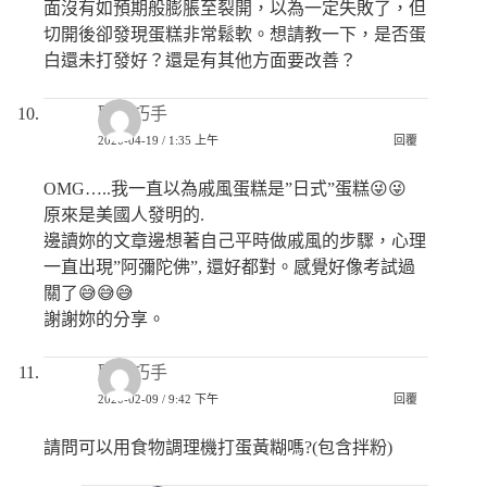
面沒有如預期般膨脹至裂開，以為一定失敗了，但
切開後卻發現蛋糕非常鬆軟。想請教一下，是否蛋
白還未打發好？還是有其他方面要改善？
匿名巧手
2020-04-19 / 1:35 上午
回覆
OMG…..我一直以為戚風蛋糕是”日式”蛋糕😜😜
原來是美國人發明的.
邊讀妳的文章邊想著自己平時做戚風的步驟，心理
一直出現”阿彌陀佛”, 還好都對。感覺好像考試過
關了😅😅😅
謝謝妳的分享。
匿名巧手
2020-02-09 / 9:42 下午
回覆
請問可以用食物調理機打蛋黃糊嗎?(包含拌粉)