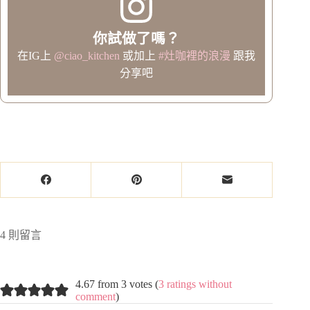
你試做了嗎？
在IG上
@ciao_kitchen
或加上
#灶咖裡的浪漫
跟我
分享吧
4 則留言
4.67 from 3 votes (
3 ratings without
comment
)