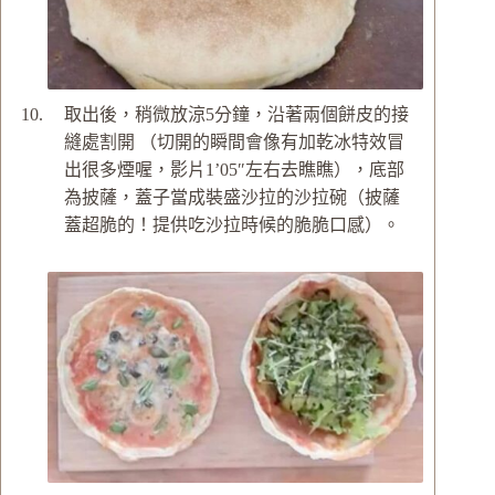
取出後，稍微放涼5分鐘，沿著兩個餅皮的接
縫處割開 （切開的瞬間會像有加乾冰特效冒
出很多煙喔，影片1’05″左右去瞧瞧），底部
為披薩，蓋子當成裝盛沙拉的沙拉碗（披薩
蓋超脆的！提供吃沙拉時候的脆脆口感）。