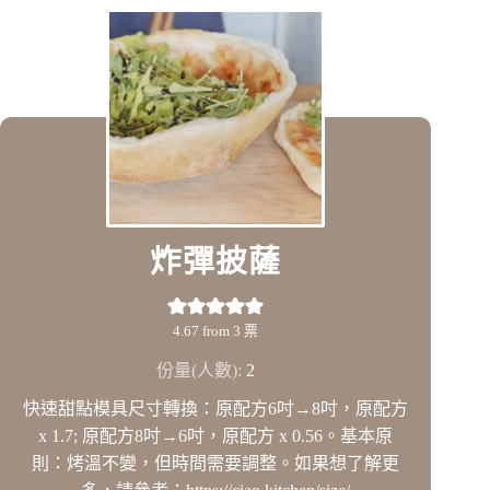
炸彈披薩
4.67
from
3
票
份量(人數):
2
快速甜點模具尺寸轉換：原配方6吋→8吋，原配方
x 1.7; 原配方8吋→6吋，原配方 x 0.56。基本原
則：烤溫不變，但時間需要調整。如果想了解更