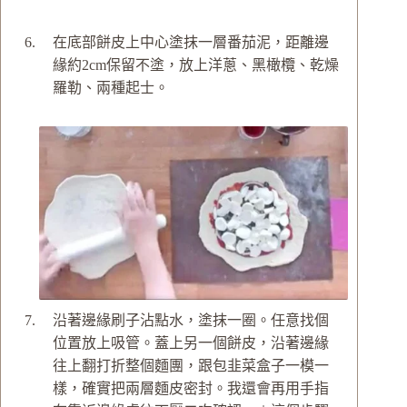
在底部餅皮上中心塗抹一層番茄泥，距離邊
緣約2cm保留不塗，放上洋蔥、黑橄欖、乾燥
羅勒、兩種起士。
沿著邊緣刷子沾點水，塗抹一圈。任意找個
位置放上吸管。蓋上另一個餅皮，沿著邊緣
往上翻打折整個麵團，跟包韭菜盒子一模一
樣，確實把兩層麵皮密封。我還會再用手指