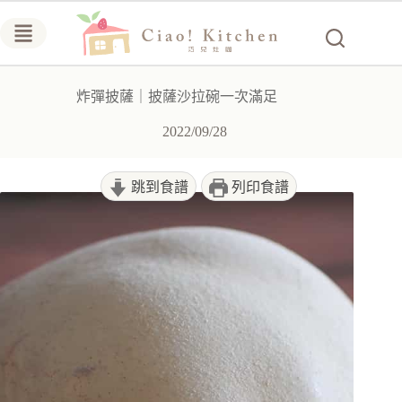
跳
至
主
要
炸彈披薩｜披薩沙拉碗一次滿足
內
容
2022/09/28
跳到食譜
列印食譜