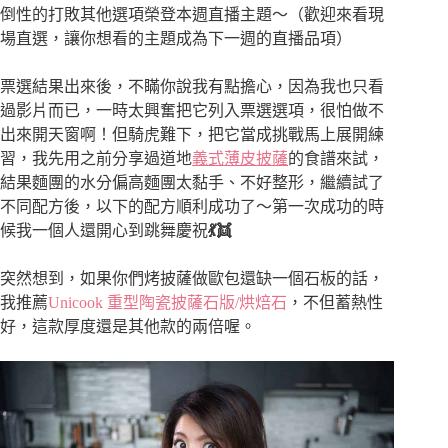
倒性的打敗其他選項榮登本週直播主題～（歡迎來看現
場直選，讓你想看的主題成為下一週的直播品項）
票選結果出來後，不瞞你說我有點擔心，因為我也只看
過影片而已，一時太興奮把它列入票選選項，很怕做不
出來開天窗啊！但騎虎難下，把它當成挑戰馬上展開練
習，我先用之前分享過道地
義式薄皮披薩
的食譜來試，
結果麵團的水分偏高麵團太黏手、不好整形，繼續試了
不同配方後，以下的配方順利成功了～第一次成功的時
候我一個人還開心到跳舞慶祝
💃👯
突然想到，如果你們烤披薩做歐包還缺一個石板的話，
我推薦
Unicook 重型陶瓷披薩石版/烘焙石
，不但蓄熱性
好，這款厚度還是其他款的兩倍喔。