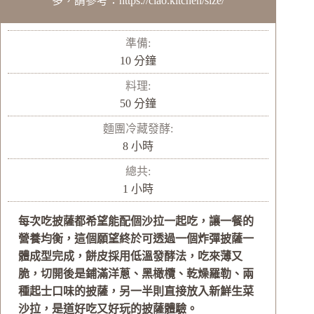
多，請參考：https://ciao.kitchen/size/
準備:
分
10
分鐘
鐘
料理:
分
50
分鐘
鐘
麵團冷藏發酵:
小
8
小時
時
總共:
小
1
小時
時
每次吃披薩都希望能配個沙拉一起吃，讓一餐的
營養均衡，這個願望終於可透過一個炸彈披薩一
體成型完成，餅皮採用低溫發酵法，吃來薄又
脆，切開後是鋪滿洋蔥、黑橄欖、乾燥羅勒、兩
種起士口味的披薩，另一半則直接放入新鮮生菜
沙拉，是道好吃又好玩的披薩體驗。