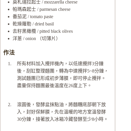
莫札瑞拉起士 / mozzarella cheese
帕瑪森起士 / parmesan cheese
番茄泥 / tomato paste
乾燥羅勒 / dried basil
去籽黑橄欖 / pitted black olives
洋蔥 / onion
（切薄片）
作法
所有材料加入攪拌機內，以低速攪拌3分鐘
後，刮缸整理麵團，轉為中速攪拌5~8分鐘，
測試麵團已形成初步薄膜，即可停止攪拌。
盡量保持麵團最後溫度在26度上下。
滾圓後，發酵盆抹點油，將麵糰底部朝下放
入，封好保鮮膜，先在溫暖的地方室溫發酵
30分鐘，接著放入冰箱冷藏發酵至少8小時。