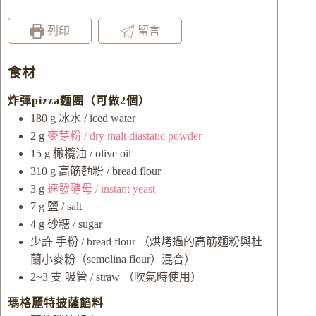
列印
留言
食材
炸彈pizza麵團（可做2個）
180
g
冰水 / iced water
2
g
麥芽粉 / dry malt diastatic powder
15
g
橄欖油 / olive oil
310
g
高筋麵粉 / bread flour
3
g
速發酵母 / instant yeast
7
g
鹽 / salt
4
g
砂糖 / sugar
少許
手粉 / bread flour
（烘烤過的高筋麵粉與杜
蘭小麥粉（semolina flour）混合）
2~3
支
吸管 / straw
（吹氣時使用）
瑪格麗特披薩餡料