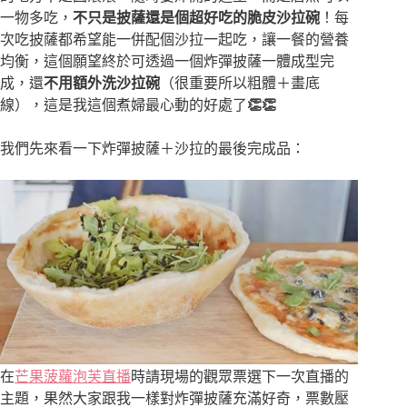
一物多吃，
不只是披薩還是個超好吃的脆皮沙拉碗
！每
次吃披薩都希望能一併配個沙拉一起吃，讓一餐的營養
均衡，這個願望終於可透過一個炸彈披薩一體成型完
成，還
不用額外洗沙拉碗
（很重要所以粗體＋畫底
線），這是我這個煮婦最心動的好處了
👏👏
我們先來看一下炸彈披薩＋沙拉的最後完成品：
在
芒果菠蘿泡芙直播
時請現場的觀眾票選下一次直播的
主題，果然大家跟我一樣對炸彈披薩充滿好奇，票數壓