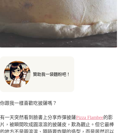
贊助我一袋麵粉吧！
你跟我一樣喜歡吃披薩嗎？
有一天突然看到臉書上分享炸彈披薩
Pizza Flambee
的影
片，被瞬間吹成圓滾滾的披薩皮，歎為觀止。但它最棒
的地方不是圓滾滾、隨時要炸開的造型，而是居然可以