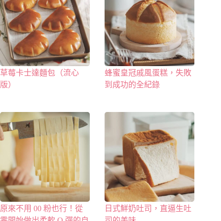
草莓卡士達麵包（流心
蜂蜜皇冠戚風蛋糕，失敗
版）
到成功的全紀錄
原來不用 00 粉也行！從
日式鮮奶吐司，直逼生吐
零開始做出柔軟 Q 彈的自
司的美味