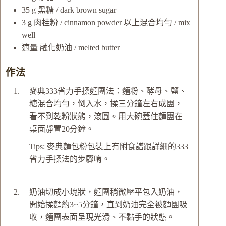
35
g
黑糖 / dark brown sugar
3
g
肉桂粉 / cinnamon powder
以上混合均勻 / mix
well
適量
融化奶油 / melted butter
作法
麥典333省力手揉麵團法：麵粉、酵母、鹽、
糖混合均勻，倒入水，揉三分鐘左右成團，
看不到乾粉狀態，滾圓。用大碗蓋住麵團在
桌面靜置20分鐘。
Tips: 麥典麵包粉包裝上有附食譜跟詳細的333
省力手揉法的步驟唷。
奶油切成小塊狀，麵團稍微壓平包入奶油，
開始揉麵約3~5分鐘，直到奶油完全被麵團吸
收，麵團表面呈現光滑、不黏手的狀態。