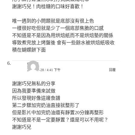
謝謝巧兒！肉桂糖的口味好喜歡！
唯一遇到的小問題就是底部沒有很上色
一樣很好吃但就是少了一個底部焦脆的口感
不知道是不是因為用烘焙紙而不是烘焙墊的關係
導致煮完放上烤盤後 會有一些餘水被烘焙紙吸收
積在蝴蝶餅下面
emma
2024-07-28 / 4:41 下午
回覆
謝謝巧兒無私的分享
因為我要準備來試做
所以發現好像這邊食譜
第二步驟加完奶油直接就整形了
但是影片中加完奶油還有靜置20分鐘再整形
不知道是不是一定要靜置？還是可以不用呢？
謝謝巧兒