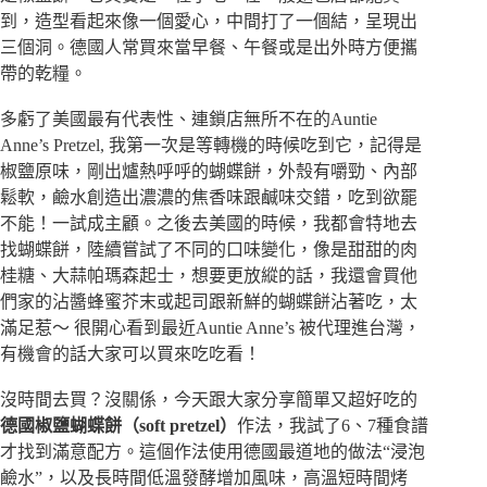
到，造型看起來像一個愛心，中間打了一個結，呈現出
三個洞。德國人常買來當早餐、午餐或是出外時方便攜
帶的乾糧。
多虧了美國最有代表性、連鎖店無所不在的Auntie
Anne’s Pretzel, 我第一次是等轉機的時候吃到它，記得是
椒鹽原味，剛出爐熱呼呼的蝴蝶餅，外殼有嚼勁、內部
鬆軟，鹼水創造出濃濃的焦香味跟鹹味交錯，吃到欲罷
不能！一試成主顧。之後去美國的時候，我都會特地去
找蝴蝶餅，陸續嘗試了不同的口味變化，像是甜甜的肉
桂糖、大蒜帕瑪森起士，想要更放縱的話，我還會買他
們家的沾醬蜂蜜芥末或起司跟新鮮的蝴蝶餅沾著吃，太
滿足惹～ 很開心看到最近Auntie Anne’s 被代理進台灣，
有機會的話大家可以買來吃吃看！
沒時間去買？沒關係，今天跟大家分享簡單又超好吃的
德國椒鹽蝴蝶餅（soft pretzel）
作法，我試了6、7種食譜
才找到滿意配方。這個作法使用德國最道地的做法“浸泡
鹼水”，以及長時間低溫發酵增加風味，高溫短時間烤