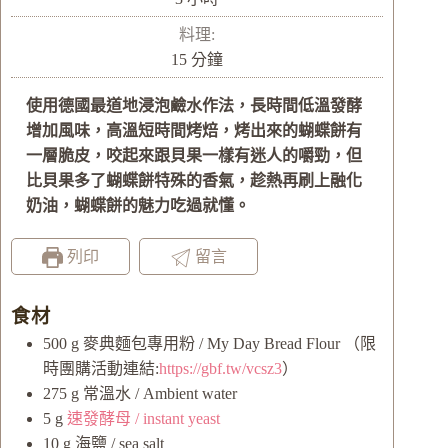
時
料理:
分
15
分鐘
鐘
使用德國最道地浸泡鹼水作法，長時間低溫發酵
增加風味，高溫短時間烤焙，烤出來的蝴蝶餅有
一層脆皮，咬起來跟貝果一樣有迷人的嚼勁，但
比貝果多了蝴蝶餅特殊的香氣，趁熱再刷上融化
奶油，蝴蝶餅的魅力吃過就懂。
列印
留言
食材
500
g
麥典麵包專用粉 / My Day Bread Flour
（限
時團購活動連結:
https://gbf.tw/vcsz3
）
275
g
常溫水 / Ambient water
5
g
速發酵母 / instant yeast
10
g
海鹽 / sea salt