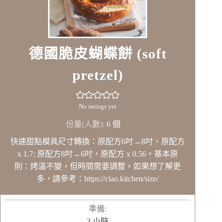
德國脆皮蝴蝶餅 (soft
pretzel)
No ratings yet
份量(人數):
6
個
快速甜點模具尺寸轉換：原配方6吋→8吋，原配方
x 1.7; 原配方8吋→6吋，原配方 x 0.56。基本原
則：烤溫不變，但時間需要調整。如果想了解更
多，請參考：https://ciao.kitchen/size/
準備:
小
3
小時