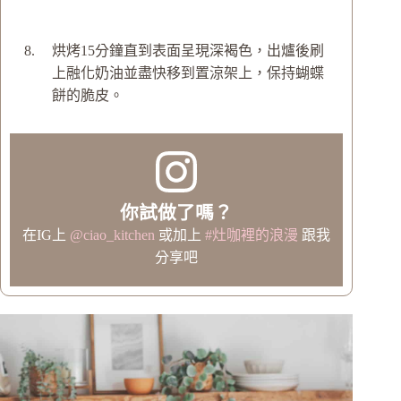
烘烤15分鐘直到表面呈現深褐色，出爐後刷
上融化奶油並盡快移到置涼架上，保持蝴蝶
餅的脆皮。
你試做了嗎？
在IG上
@ciao_kitchen
或加上
#灶咖裡的浪漫
跟我
分享吧