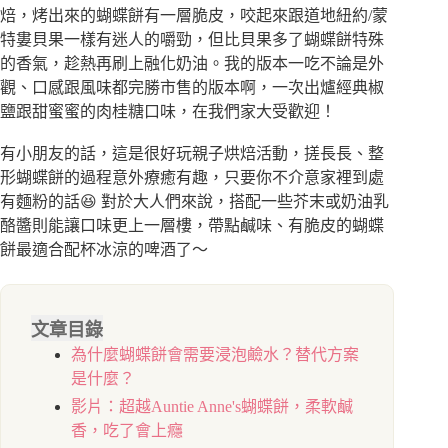
焙，烤出來的蝴蝶餅有一層脆皮，咬起來跟道地紐約/蒙
特婁貝果一樣有迷人的嚼勁，但比貝果多了蝴蝶餅特殊
的香氣，趁熱再刷上融化奶油。我的版本一吃不論是外
觀、口感跟風味都完勝市售的版本啊，一次出爐經典椒
鹽跟甜蜜蜜的肉桂糖口味，在我們家大受歡迎！
有小朋友的話，這是很好玩親子烘焙活動，搓長長、整
形蝴蝶餅的過程意外療癒有趣，只要你不介意家裡到處
有麵粉的話😆 對於大人們來說，搭配一些芥末或奶油乳
酪醬則能讓口味更上一層樓，帶點鹹味、有脆皮的蝴蝶
餅最適合配杯冰涼的啤酒了～
文章目錄
為什麼蝴蝶餅會需要浸泡鹼水？替代方案
是什麼？
影片：超越Auntie Anne's蝴蝶餅，柔軟鹹
香，吃了會上癮