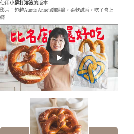
使用
小蘇打溶液
的版本
影片：超越Auntie Anne’s蝴蝶餅，柔軟鹹香，吃了會上
癮