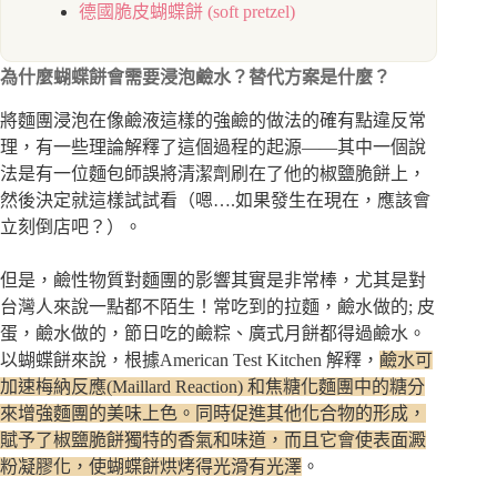
德國脆皮蝴蝶餅 (soft pretzel)
為什麼蝴蝶餅會需要浸泡鹼水？替代方案是什麼？
將麵團浸泡在像鹼液這樣的強鹼的做法的確有點違反常
理，有一些理論解釋了這個過程的起源——其中一個說
法是有一位麵包師誤將清潔劑刷在了他的椒鹽脆餅上，
然後決定就這樣試試看（嗯….如果發生在現在，應該會
立刻倒店吧？）。
但是，鹼性物質對麵團的影響其實是非常棒，尤其是對
台灣人來說一點都不陌生！常吃到的拉麵，鹼水做的; 皮
蛋，鹼水做的，節日吃的鹼粽、廣式月餅都得過鹼水。
以蝴蝶餅來說，根據American Test Kitchen 解釋，
鹼水可
加速梅納反應(Maillard Reaction) 和焦糖化麵團中的糖分
來增強麵團的美味上色。同時促進其他化合物的形成，
賦予了椒鹽脆餅獨特的香氣和味道，而且它會使表面澱
粉凝膠化，使蝴蝶餅烘烤得光滑有光澤
。