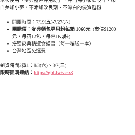
本次使用「麥典麵包專用粉」，專門為小家庭設計，來
自美加小麥，不添加改良劑、不漂白的優質麵粉
開團時間：7/19(五)-7/27(六)
團購價：麥典麵包專用粉每箱 1060元
(市價$1200
元，每箱12包，每包1Kg裝)
搭贈麥典精選食譜書（每一箱送一本）
台灣地區免運費
到貨時間2擇1：8/3(六)、8/7(三)
限時團購連結：
https://gbf.tw/vcsz3