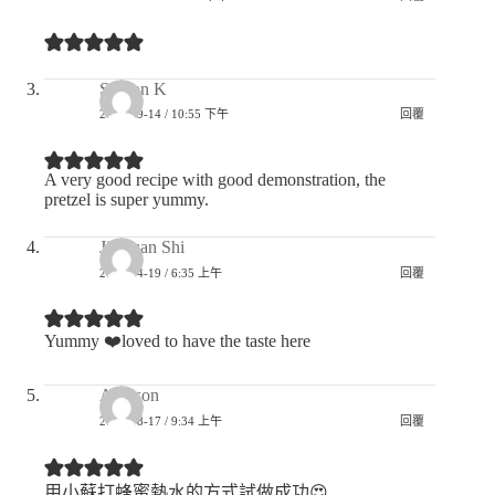
Sharon K
2025-09-14 / 10:55 下午
回覆
A very good recipe with good demonstration, the
pretzel is super yummy.
JieKuan Shi
2025-04-19 / 6:35 上午
回覆
Yummy ❤️loved to have the taste here
Addison
2024-08-17 / 9:34 上午
回覆
用小蘇打蜂蜜熱水的方式試做成功😍