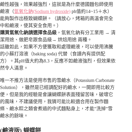
鹼性越強，效果越強烈，這就是為什麼德國麵包師使用
鹼液（
氫氧化鈉(Sodium hydroxide)
ph值約14~15＋水）
能夠製作出極致蝴蝶餅。（請放心，烤箱的高溫會完全
中和鹼液，使其安全食用。）
購買氫氧化鈉請選擇食品級
，氫氧化鈉有分工業用 → 清
潔用途、做肥皂跟食品級→ 烘焙用途 兩種。
話雖如此，如果不方便獲取和處理鹼液，可以使用沸騰
的小蘇打溶液（baking soda) 代替（食譜內有提供配
方）。其pH值大約為8.3，反應不如鹼液強烈，但效果依
然令人滿意。
唯一不推方法是使用市售的雪鹼水（Potassium Carbonate
Solution），雖然是已經調配好的鹼水，一開即用比較方
便，但是我的經驗是會讓蝴蝶餅表面殘留苦味，破壞它
的風味，不建議使用，我猜可能比較適合用在製作麵
條、鹼水粽之類會煮過的中式麵點身上，才能“洗掉“雪
鹼水的餘味。
(鹼液版) 蝴蝶餅