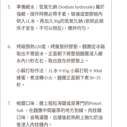
準備鹼水：氫氧化鈉 (Sodium hydroxide) 屬於
強鹼，操作時務必帶手套。玻璃或塑膠碗內
倒入1L水，再加入30g的氫氧化鈉 (依照此順
序才安全，不可以相反)，攪拌均勻。
烤箱預熱220度，烤盤墊矽膠墊。麵團從冰箱
取出不需退冰，正面朝下將整個麵團浸入鹼
水內15秒左右，取出放在矽膠墊上。
小蘇打粉作法：1L水＋65g 小蘇打粉＋30ml
蜂蜜，煮滾轉小火，麵團正面朝下煮30~35
秒。
椒鹽口味：撒上粗粒海鹽或是專門的Pretzel
Salt ，在麵團中間最厚的地方割線。肉桂糖
口味：省略灑鹽，出爐後趁熱刷上融化奶油
後浸入肉桂糖內。