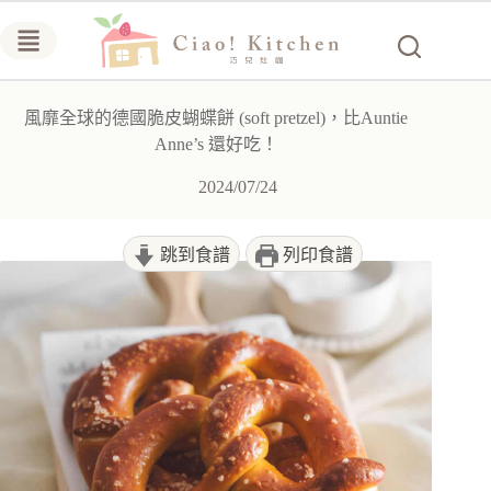
跳
至
主
要
風靡全球的德國脆皮蝴蝶餅 (soft pretzel)，比Auntie
內
Anne’s 還好吃！
容
2024/07/24
跳到食譜
列印食譜