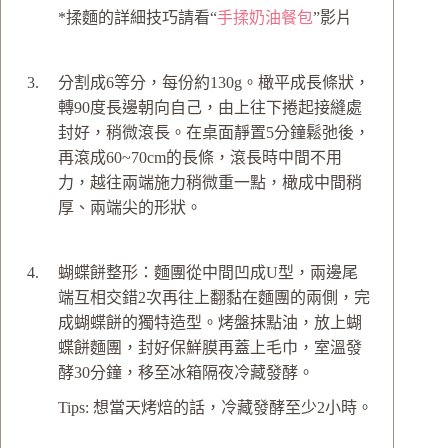
*揉麵的詳細技巧請看“
手揉奶油餐包
”影片
分割成6等分，每份約130g。橄平成長條狀，
轉90度長邊朝向自己，由上往下捲起接縫處
封好，稍微滾長。在桌面靜置5分鐘鬆弛後，
再滾成60~70cm的長條，滾長時中間不用
力，越往兩端施力稍微重一點，橄成中間稍
厚、兩端尖的形狀。
蝴蝶餅整形：麵團從中間凹成U型，兩邊尾
端互相交錯2次再往上翻黏在麵團的兩側，完
成蝴蝶餅的獨特造型。烤盤抹點油，放上蝴
蝶餅麵團，封好保鮮膜再蓋上毛巾，室溫發
酵30分鐘，移至冰箱隔夜冷藏發酵。
Tips: 想當天烤焙的話，冷藏發酵至少2小時。