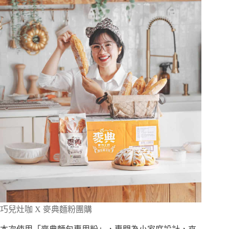
巧兒灶咖 X 麥典麵粉團購