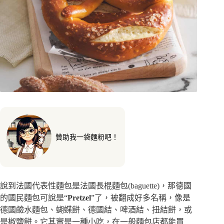
贊助我一袋麵粉吧！
說到法國代表性麵包是法國長棍麵包(baguette)，那德國
的國民麵包可說是“
Pretzel
”了，被翻成好多名稱，像是
德國鹼水麵包、蝴蝶餅、德國結、啤酒結、扭結餅，或
是椒鹽餅。它其實是一種小吃，在一般麵包店都能買