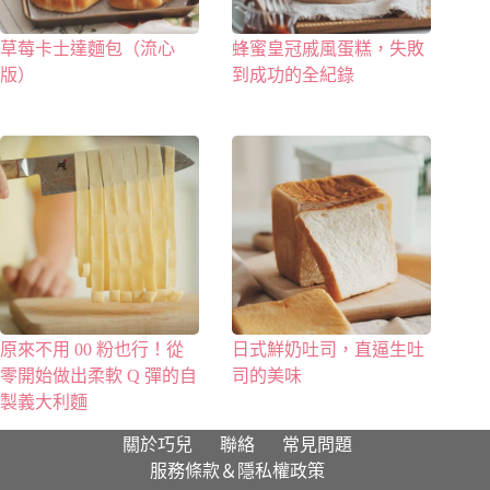
草莓卡士達麵包（流心
蜂蜜皇冠戚風蛋糕，失敗
版）
到成功的全紀錄
原來不用 00 粉也行！從
日式鮮奶吐司，直逼生吐
零開始做出柔軟 Q 彈的自
司的美味
製義大利麵
關於巧兒
聯絡
常見問題
服務條款＆隱私權政策