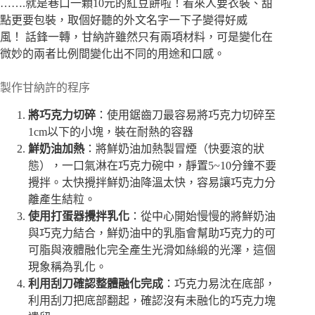
…….就是巷口一顆10元的紅豆餅啦！看來人要衣裝、甜
點更要包裝，取個好聽的外文名字一下子變得好威
風！ 話鋒一轉，甘納許雖然只有兩項材料，可是變化在
微妙的兩者比例間變化出不同的用途和口感。
製作甘納許的程序
將巧克力切碎
：使用鋸齒刀最容易將巧克力切碎至
1cm以下的小塊，裝在耐熱的容器
鮮奶油加熱
：將鮮奶油加熱製冒煙（快要滾的狀
態），一口氣淋在巧克力碗中，靜置5~10分鐘不要
攪拌。太快攪拌鮮奶油降溫太快，容易讓巧克力分
離產生結粒。
使用打蛋器攪拌乳化
：從中心開始慢慢的將鮮奶油
與巧克力結合，鮮奶油中的乳脂會幫助巧克力的可
可脂與液體融化完全產生光滑如絲緞的光澤，這個
現象稱為乳化。
利用刮刀確認整體融化完成
：巧克力易沈在底部，
利用刮刀把底部翻起，確認沒有未融化的巧克力塊