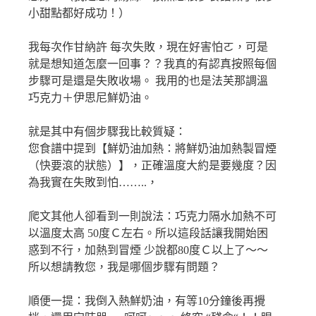
小甜點都好成功！）
我每次作甘納許 每次失敗，現在好害怕ㄛ，可是
就是想知道怎麼一回事？？我真的有認真按照每個
步驟可是還是失敗收場。 我用的也是法芙那調溫
巧克力＋伊思尼鮮奶油。
就是其中有個步驟我比較質疑：
您食譜中提到【鮮奶油加熱：將鮮奶油加熱製冒煙
（快要滾的狀態）】，正確溫度大約是要幾度？因
為我實在失敗到怕……..，
爬文其他人卻看到一則說法：巧克力隔水加熱不可
以溫度太高 50度Ｃ左右。所以這段話讓我開始困
惑到不行，加熱到冒煙 少說都80度Ｃ以上了～～
所以想請教您，我是哪個步驟有問題？
順便一提：我倒入熱鮮奶油，有等10分鐘後再攪