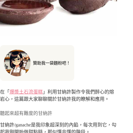
贊助我一袋麵粉吧！
在「
爆漿土石流蛋糕
」利用甘納許製作令我們醉心的熔
岩心，這篇跟大家聊聊關於甘納許我的瞭解和應用。
聽起來超有難度的甘納許
甘納許/ganache是我印象超深刻的內餡，每次用到它，勾
起我剛開始做甜點時，那似懂非懂的階段。