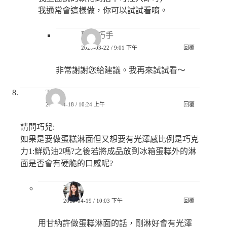
我通常會這樣做，你可以試試看唷。
匿名巧手
2020-03-22 / 9:01 下午
回覆
非常謝謝您給建議。我再來試試看～
Tina
2019-04-18 / 10:24 上午
回覆
請問巧兒:
如果是要做蛋糕淋面但又想要有光澤感比例是巧克
力1:鮮奶油2嗎?之後若將成品放到冰箱蛋糕外的淋
面是否會有硬脆的口感呢?
巧兒
2019-04-19 / 10:03 下午
回覆
用甘納許做蛋糕淋面的話，剛淋好會有光澤