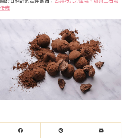
關於甘納許的延伸食譜：
古典巧克力蛋糕
、
爆漿土石流
蛋糕