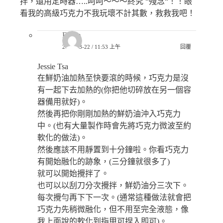
拌，還用定時器…..呵呵～～～終究 “殘念“！！眼
看我的高級巧克力不我玩壞不計其數，救救我吧！
Eddie
2020-03-22 / 11:53 上午
回覆
Jessie Tsa
在鮮奶油加熱至快要滾的時候，巧克力是沒
有一起下去加熱的(你把他切碎放在另一個容
器備用就好)。
然後再把你剛剛加熱的鮮奶油沖入巧克力
中。(也有大量製作時會先將巧克力微波至約
軟化的做法)。
然後應該不用靜置到十分鐘啦。你看巧克力
有開始融化的跡象，(三分鐘就很多了)
就可以開始攪拌了。
也可以以刮刀分次攪拌，鮮奶油分三次下。
每次攪勻再下下一次。(通常這種做法就會把
巧克力先稍微融化，但不用至完全液態，像
我上面說的軟化到指甲可捏入即可)。