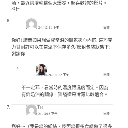
涵，最近烘培魂整個大爆發，超喜歡妳的影片。
3Q~
sandy
2020-10-24 / 12:11 下午
回覆
你好! 請問如果想做成常溫的餅乾夾心內餡, 這巧克
力甘耐許可以在常溫下保存多久(密封包裝狀態下)
謝謝你
巧兒
2020-10-26 / 11:52 下午
回覆
不一定耶，看當時的溫度跟濕度而定。因為
有鮮奶油的關係，建議還是冷藏比較適合。
Jessie Tsa
2020-03-21 / 3:13 下午
回覆
您好～（我是您的紛絲，按照您很多食譜做了很多