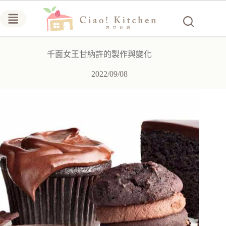
跳
至
主
要
千面女王甘納許的製作與變化
內
容
2022/09/08