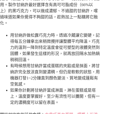
用。製作甘納許最好選擇含有高可可脂成份（66%以
上）的黑巧克力，可以做成濃郁、不過甜的甘納許，嚐
過味道如果你覺得不夠甜的話，趁熱加上一點糖將它融
化。
用甘納許做松露巧克力時，透過冷藏讓它變硬，記
得每五分鐘拿出來稍微攪拌讓整體平均降溫。巧克
力的溫到一降到特定溫度會從可塑型的液體突然到
固體，如果發生這樣的形況，就再放回隔水加熱鍋
稍稍回溫。
有時候想用甘納許當成蛋糕的夾餡或是抹面，將甘
納許完全放涼直到變濃稠，但仍是軟軟的狀態，用
機器打發1~2分鐘直到顏色變淡、質地變成蓬鬆有
空氣感。
如果你計劃將甘納許當成淋面，淋在蛋糕或是塔
上，溫度要掌握好，至少有流性可以攤開，但有一
定的濃稠度可以留在表面。