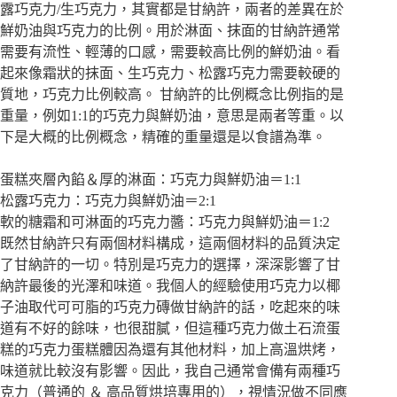
露巧克力/生巧克力，其實都是甘納許，兩者的差異在於
鮮奶油與巧克力的比例。用於淋面、抹面的甘納許通常
需要有流性、輕薄的口感，需要較高比例的鮮奶油。看
起來像霜狀的抹面、生巧克力、松露巧克力需要較硬的
質地，巧克力比例較高。 甘納許的比例概念比例指的是
重量，例如1:1的巧克力與鮮奶油，意思是兩者等重。以
下是大概的比例概念，精確的重量還是以食譜為準。
蛋糕夾層內餡＆厚的淋面：巧克力與鮮奶油＝1:1
松露巧克力：巧克力與鮮奶油＝2:1
軟的糖霜和可淋面的巧克力醬：巧克力與鮮奶油＝1:2
既然甘納許只有兩個材料構成，這兩個材料的品質決定
了甘納許的一切。特別是巧克力的選擇，深深影響了甘
納許最後的光澤和味道。我個人的經驗使用巧克力以椰
子油取代可可脂的巧克力磚做甘納許的話，吃起來的味
道有不好的餘味，也很甜膩，但這種巧克力做土石流蛋
糕的巧克力蛋糕體因為還有其他材料，加上高溫烘烤，
味道就比較沒有影響。因此，我自己通常會備有兩種巧
克力（普通的 ＆ 高品質烘培專用的），視情況做不同應