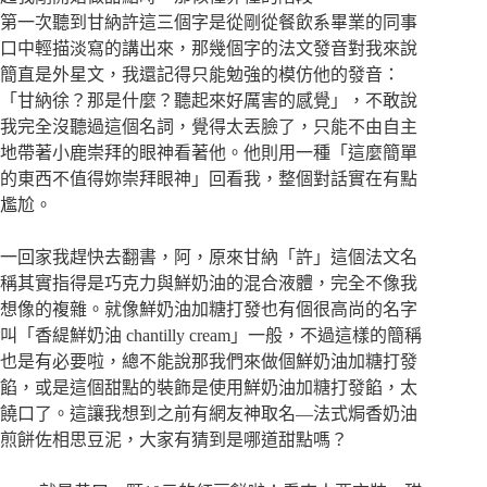
第一次聽到甘納許這三個字是從剛從餐飲系畢業的同事
口中輕描淡寫的講出來，那幾個字的法文發音對我來說
簡直是外星文，我還記得只能勉強的模仿他的發音：
「甘納徐？那是什麼？聽起來好厲害的感覺」，不敢說
我完全沒聽過這個名詞，覺得太丟臉了，只能不由自主
地帶著小鹿崇拜的眼神看著他。他則用一種「這麼簡單
的東西不值得妳崇拜眼神」回看我，整個對話實在有點
尷尬。
一回家我趕快去翻書，阿，原來甘納「許」這個法文名
稱其實指得是巧克力與鮮奶油的混合液體，完全不像我
想像的複雜。就像鮮奶油加糖打發也有個很高尚的名字
叫「香緹鮮奶油 chantilly cream」一般，不過這樣的簡稱
也是有必要啦，總不能說那我們來做個鮮奶油加糖打發
餡，或是這個甜點的裝飾是使用鮮奶油加糖打發餡，太
饒口了。這讓我想到之前有網友神取名—法式焗香奶油
煎餅佐相思豆泥，大家有猜到是哪道甜點嗎？