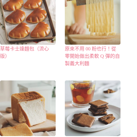
草莓卡士達麵包（流心
原來不用 00 粉也行！從
版）
零開始做出柔軟 Q 彈的自
製義大利麵