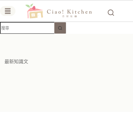
跳
至
主
要
找
內
不
容
到
符
合
條
最新知識文
件
的
結
果