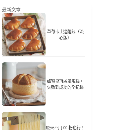
最新文章
草莓卡士達麵包（流
心版）
蜂蜜皇冠戚風蛋糕，
失敗到成功的全紀錄
原來不用 00 粉也行！