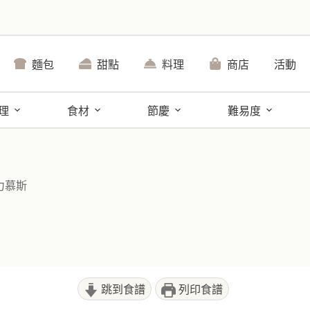
麵包
甜點
料理
商店
活動
理
食材
節慶
難易度
力慕斯
跳到食譜
列印食譜