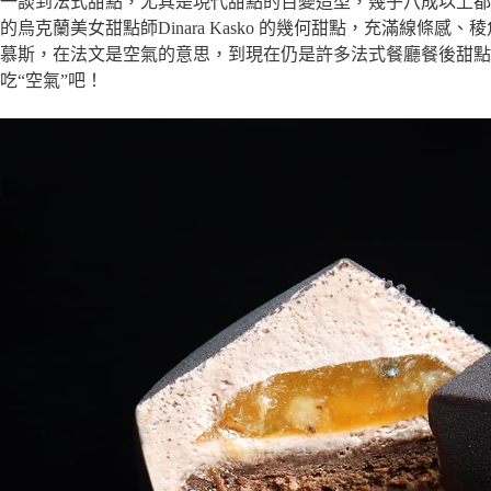
一談到法式甜點，尤其是現代甜點的百變造型，幾乎八成以上都是以「
的烏克蘭美女甜點師Dinara Kasko 的幾何甜點，充滿線條
慕斯，在法文是空氣的意思，到現在仍是許多法式餐廳餐後甜點
吃“空氣”吧！