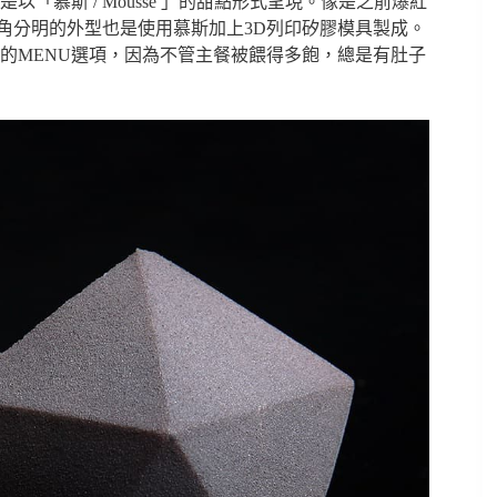
慕斯 / Mousse 」的甜點形式呈現。像是之前爆紅
感、稜角分明的外型也是使用慕斯加上3D列印矽膠模具製成。
的MENU選項，因為不管主餐被餵得多飽，總是有肚子