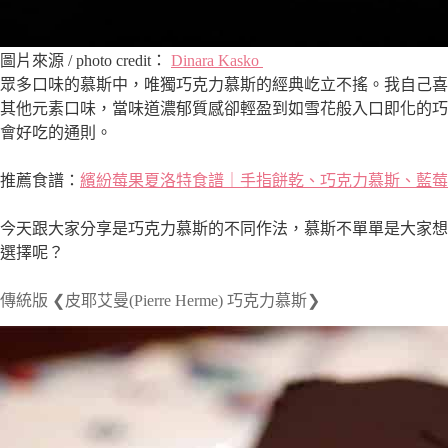
圖片來源 / photo credit：
Dinara Kasko
眾多口味的慕斯中，唯獨巧克力慕斯的經典屹立不搖。我自己喜
其他元素口味，當味道濃郁質感卻輕盈到如雪花般入口即化的巧
會好吃的通則。
推薦食譜：
繽紛莓果夏洛特食譜｜手指餅乾、巧克力慕斯、藍莓
今天跟大家分享是巧克力慕斯的不同作法，慕斯不單單是大家想
選擇呢？
傳統版 ❮皮耶艾曼(Pierre Herme) 巧克力慕斯❯