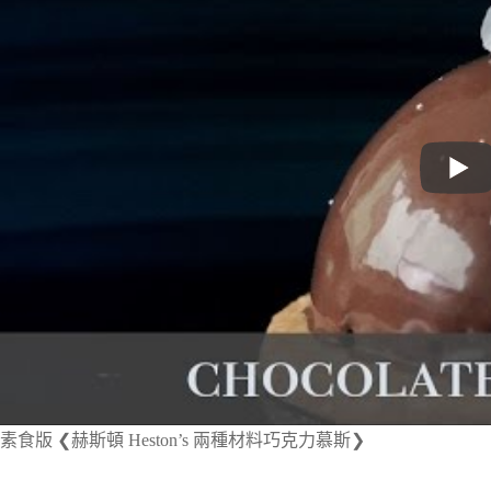
素食版 ❮赫斯頓 Heston’s 兩種材料巧克力慕斯❯