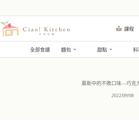
跳
至
主
要
課程
內
容
全部食譜
麵包
甜點
料
慕斯中的不敗口味—巧克
2022/09/08