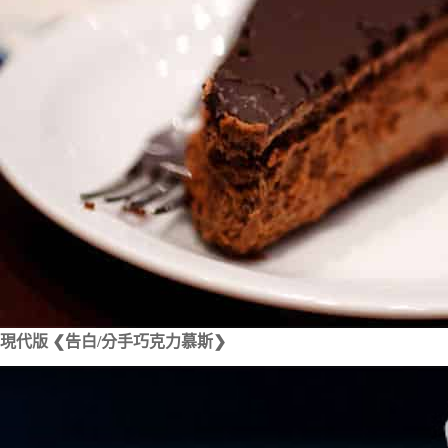
現代版 ❮告白/分手巧克力慕斯❯