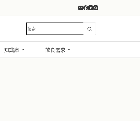
找
不
到
符
知識庫
飲食需求
合
條
件
的
結
果