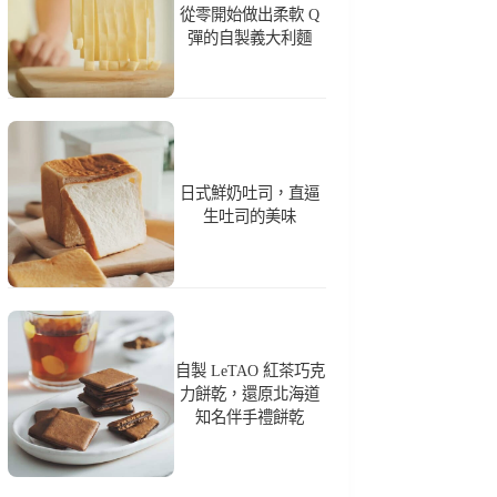
從零開始做出柔軟 Q
彈的自製義大利麵
日式鮮奶吐司，直逼
生吐司的美味
自製 LeTAO 紅茶巧克
力餅乾，還原北海道
知名伴手禮餅乾