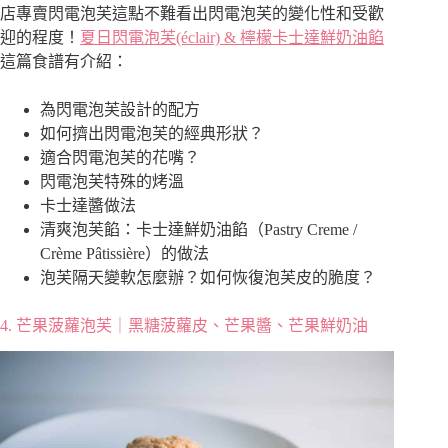
店專賣閃電泡芙這點不難看出閃電泡芙的變化性和受歡
迎的程度！
夏日閃電泡芙(éclair) & 檸檬卡士達鮮奶油餡
這篇食譜有介紹：
為閃電泡芙設計的配方
如何擠出閃電泡芙的經典形狀？
適合閃電泡芙的花嘴？
閃電泡芙特殊的烤溫
卡士達醬做法
清爽泡芙餡：卡士達鮮奶油餡（Pastry Creme /
Crème Pâtissière）的做法
泡芙隔天變軟怎麼辦？如何恢復泡芙皮的脆度？
4.
芒果菠蘿泡芙｜黑糖菠蘿皮、芒果醬、芒果鮮奶油