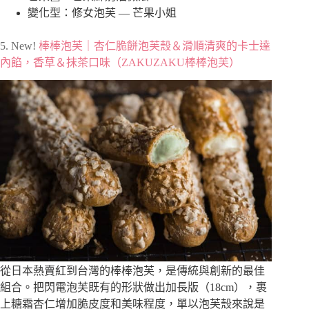
變化型：修女泡芙 — 芒果小姐
5. New!
棒棒泡芙｜杏仁脆餅泡芙殼＆滑順清爽的卡士達
內餡，香草＆抹茶口味（ZAKUZAKU棒棒泡芙）
從日本熱賣紅到台灣的棒棒泡芙，是傳統與創新的最佳
組合。把閃電泡芙既有的形狀做出加長版（18cm），裹
上糖霜杏仁增加脆皮度和美味程度，單以泡芙殼來說是