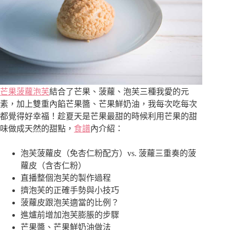
芒
果菠蘿泡芙
結合了芒果、菠蘿、泡芙三種我愛的元
素，加上雙重內餡芒果醬、芒果鮮奶油，我每次吃每次
都覺得好幸福！趁夏天是芒果最甜的時候利用芒果的甜
味做成天然的甜點，
食譜
內介紹：
泡芙菠蘿皮（免杏仁粉配方）vs. 菠蘿三重奏的菠
蘿皮（含杏仁粉）
直播整個泡芙的製作過程
擠泡芙的正確手勢與小技巧
菠蘿皮跟泡芙適當的比例？
進爐前增加泡芙膨脹的步驟
芒果醬、芒果鮮奶油做法