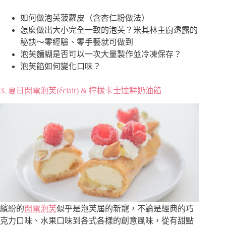
如何做泡芙菠蘿皮（含杏仁粉做法）
怎麼做出大小完全一致的泡芙？米其林主廚透露的
秘訣～零經驗、零手藝就可做到
泡芙麵糊是否可以一次大量製作並冷凍保存？
泡芙餡如何變化口味？
3.
夏日閃電泡芙(éclair) & 檸檬卡士達鮮奶油餡
繽紛的
閃電泡芙
似乎是泡芙屆的新寵，不論是經典的巧
克力口味、水果口味到各式各樣的創意風味，從有甜點