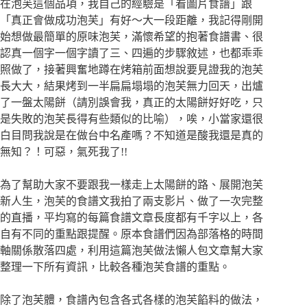
在泡芙這個品項，我自己的經驗是「看圖片食譜」跟
「真正會做成功泡芙」有好～大一段距離，我記得剛開
始想做最簡單的原味泡芙，滿懷希望的抱著食譜書、很
認真一個字一個字讀了三、四遍的步驟敘述，也都乖乖
照做了，接著興奮地蹲在烤箱前面想說要見證我的泡芙
長大大，結果烤到一半扁扁塌塌的泡芙無力回天，出爐
了一盤太陽餅（請別誤會我，真正的太陽餅好好吃，只
是失敗的泡芙長得有些類似的比喻），唉，小當家還很
白目問我說是在做台中名產嗎？不知道是酸我還是真的
無知？！可惡，氣死我了!!
為了幫助大家不要跟我一樣走上太陽餅的路、展開泡芙
新人生，泡芙的食譜文我拍了兩支影片、做了一次完整
的直播，平均寫的每篇食譜文章長度都有千字以上，各
自有不同的重點跟提醒。原本食譜們因為部落格的時間
軸關係散落四處，利用這篇泡芙做法懶人包文章幫大家
整理一下所有資訊，比較各種泡芙食譜的重點。
除了泡芙體，食譜內包含各式各樣的泡芙餡料的做法，