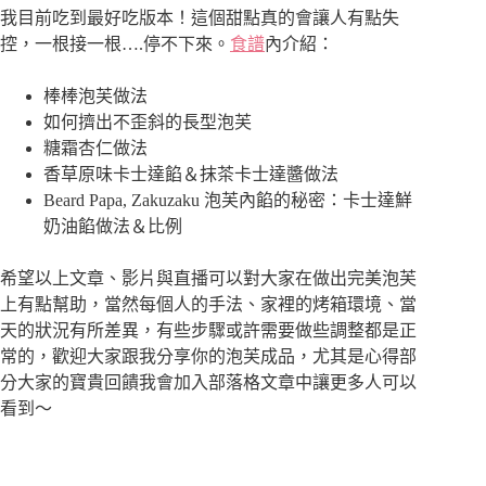
我目前吃到最好吃版本！這個甜點真的會讓人有點失
控，一根接一根….停不下來。
食譜
內介紹：
棒棒泡芙做法
如何擠出不歪斜的長型泡芙
糖霜杏仁做法
香草原味卡士達餡＆抹茶卡士達醬做法
Beard Papa, Zakuzaku 泡芙內餡的秘密：卡士達鮮
奶油餡做法＆比例
希望以上文章、影片與直播可以對大家在做出完美泡芙
上有點幫助，當然每個人的手法、家裡的烤箱環境、當
天的狀況有所差異，有些步驟或許需要做些調整都是正
常的，歡迎大家跟我分享你的泡芙成品，尤其是心得部
分大家的寶貴回饋我會加入部落格文章中讓更多人可以
看到～