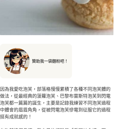
贊助我一袋麵粉吧！
因為我愛吃泡芙，部落格慢慢累積了各種不同泡芙體的
做法，從最經典的菠蘿泡芙、巴黎布雷斯特泡芙到閃電
泡芙都一篇篇的誕生，主要是記錄我練習不同泡芙過程
中體會的眉眉角角，從被閃電泡芙慘電到征服它的過程
挺有成就感的！