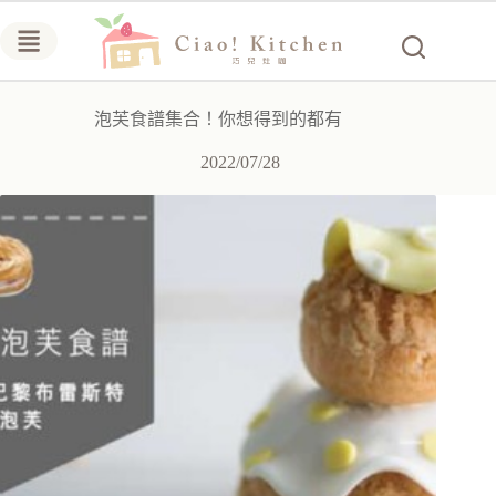
跳
至
主
要
泡芙食譜集合！你想得到的都有
內
容
2022/07/28