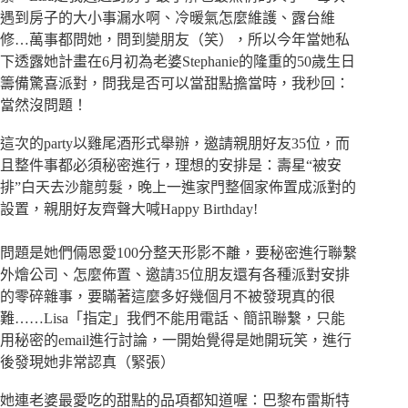
遇到房子的大小事漏水啊、冷暖氣怎麼維護、露台維
修…萬事都問她，問到變朋友（笑），所以今年當她私
下透露她計畫在6月初為老婆Stephanie的隆重的50歲生日
籌備驚喜派對，問我是否可以當甜點擔當時，我秒回：
當然沒問題！
這次的party以雞尾酒形式舉辦，邀請親朋好友35位，而
且整件事都必須秘密進行，理想的安排是：壽星“被安
排”白天去沙龍剪髮，晚上一進家門整個家佈置成派對的
設置，親朋好友齊聲大喊Happy Birthday!
問題是她們倆恩愛100分整天形影不離，要秘密進行聯繫
外燴公司、怎麼佈置、邀請35位朋友還有各種派對安排
的零碎雜事，要瞞著這麼多好幾個月不被發現真的很
難……Lisa「指定」我們不能用電話、簡訊聯繫，只能
用秘密的email進行討論，一開始覺得是她開玩笑，進行
後發現她非常認真（緊張）
她連老婆最愛吃的甜點的品項都知道喔：巴黎布雷斯特