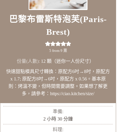
巴黎布雷斯特泡芙(Paris-
Brest)
5
from
9
票
份量(人數):
12
顆（迷你一人份尺寸）
快速甜點模具尺寸轉換：原配方6吋→8吋，原配方
x 1.7; 原配方8吋→6吋，原配方 x 0.56。基本原
則：烤溫不變，但時間需要調整。如果想了解更
多，請參考：https://ciao.kitchen/size/
準備:
小
分
2
小時
30
分鐘
時
鐘
料理: