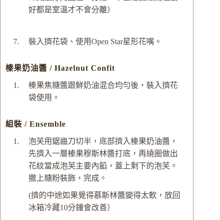
好都是室溫才不會分離）
裝入擠花袋、使用Open Star星形花嘴。
榛果奶油醬 / Hazelnut Confit
榛果焦糖醬跟鮮奶油混合均勻後，裝入擠花
袋使用。
組裝 / Ensemble
泡芙用鋸齒刀切半，底部擠入榛果奶油醬，
先擠入一層榛果穆斯林醬打底，再繞圈做出
花紋當成泡芙主要內餡，蓋上剩下的泡芙。
撒上糖粉裝飾，完成。
(擠的中途如果覺得慕斯林醬變得太軟，放回
冰箱冷藏10分鐘會改善）