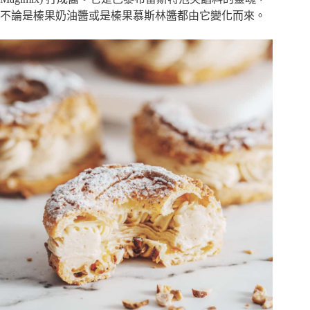
不論是榛果奶油醬或是榛果慕斯林醬都由它變化而來。