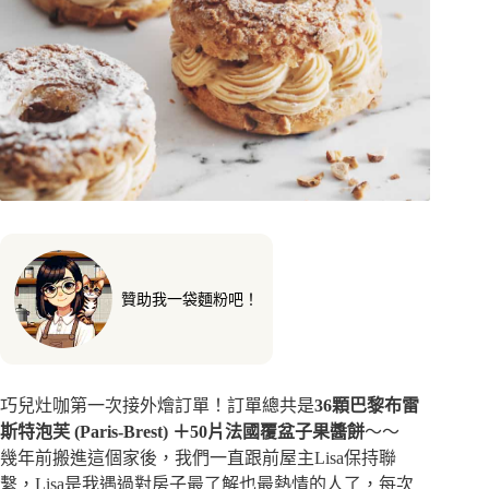
贊助我一袋麵粉吧！
巧兒灶咖第一次接外燴訂單！訂單總共是
36顆巴黎布雷
斯特泡芙 (Paris-Brest) ＋50片法國覆盆子果醬餅
～～
幾年前搬進這個家後，我們一直跟前屋主Lisa保持聯
繫，Lisa是我遇過對房子最了解也最熱情的人了，每次