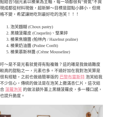
點結合5個元素以榛果為主軸，每一項都很有“骨氣”不買
現成都從材料現做，超新鮮～目標是甜點小歸小，但規
格不變，希望讓她吃到最好吃的泡芙！！！
泡芙麵糊 (Choux pastry)
黑糖菠蘿皮 (Craquelin)、堅果碎
榛果焦糖醬 (帕林內 / Hazelnut praline)
榛果奶油醬 (Praline Confit)
榛果慕斯林醬 (Crème Mousseline)
吁～是不是光看就覺得有點複雜？這的確是我做過難度
較高的甜點之一，元素也多。不過好加在我對泡芙算是
很有經驗，之前也做過簡單版的
巴黎布雷斯特
泡芙給我
不少信心，傳統的做法是在泡芙上撒滿杏仁片，這次結
合
菠蘿泡芙
的做法額外蓋上黑糖菠蘿皮，多一種口感，
也提升脆度。