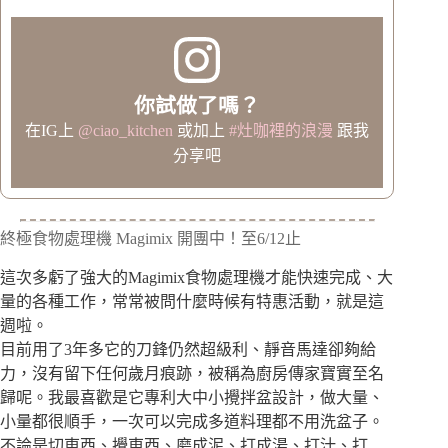
你試做了嗎？
在IG上
@ciao_kitchen
或加上
#灶咖裡的浪漫
跟我
分享吧
終極食物處理機 Magimix 開團中！至6/12止
這次多虧了強大的Magimix食物處理機才能快速完成、大
量的各種工作，常常被問什麼時候有特惠活動，就是這
週啦。
目前用了3年多它的刀鋒仍然超級利、靜音馬達卻夠給
力，沒有留下任何歲月痕跡，被稱為廚房傳家寶實至名
歸呢。我最喜歡是它專利大中小攪拌盆設計，做大量、
小量都很順手，一次可以完成多道料理都不用洗盆子。
不論是切東西、攪東西、磨成泥、打成湯、打汁、打