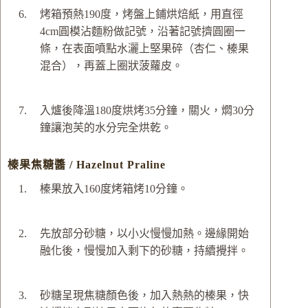
烤箱預熱190度，烤盤上鋪烘焙紙，用直徑
4cm圓模沾麵粉做記號，沿著記號擠圓圈一
條，在表面噴點水灑上堅果碎（杏仁、榛果
混合），再蓋上圈狀菠蘿皮。
入爐後降溫180度烘烤35分鐘，關火，燜30分
鐘讓泡芙的水分完全烘乾。
榛果焦糖醬 / Hazelnut Praline
榛果放入160度烤箱烤10分鐘。
先放部分砂糖，以小火慢慢加熱。邊緣開始
融化後，慢慢加入剩下的砂糖，持續攪拌。
砂糖呈現焦糖顏色後，加入熱熱的榛果，快