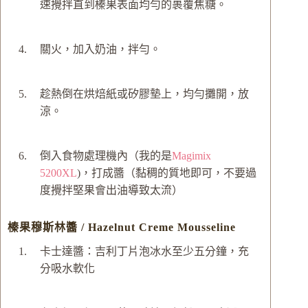
速攪拌直到榛果表面均勻的裹覆焦糖。
關火，加入奶油，拌勻。
趁熱倒在烘焙紙或矽膠墊上，均勻攤開，放
涼。
倒入食物處理機內（我的是
Magimix
5200XL
)，打成醬（黏稠的質地即可，不要過
度攪拌堅果會出油導致太流）
榛果穆斯林醬 / Hazelnut Creme Mousseline
卡士達醬：吉利丁片泡冰水至少五分鐘，充
分吸水軟化