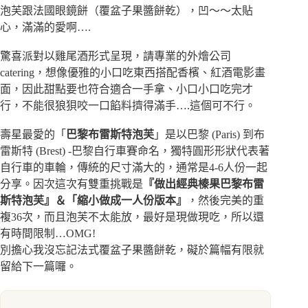
泡芙跟法國眼鏡餅（覆盆子果醬餅乾），凹～～太貼
心，滿滿的愛啊….
驚喜派對以雞尾酒形式呈現，請專業的外燴公司
catering，想像優雅的小口吃東西搭配香檳、紅酒電影畫
面，因此甜點要也符合適合一手拿、小口小口吃完才
行，不能很狼狽咬一口餡料擠得滿手….這個可不行。
壽星最愛的「
巴黎布雷斯特泡芙
」是以巴黎 (Paris) 到布
雷斯特 (Brest) -巴黎自行車賽命名，獨特圓形形狀代表著
自行車的車輪，傳統的尺寸滿大的，通常是4-6人份一起
分享。因次這次有雙重挑戰是
『做出經典榛果巴黎布雷
斯特泡芙』＆「縮小做成一人份版本』
，然後完美的重
複36次，而且泡芙不太能放，最好是現做現吃，所以還
有時間限制…OMG!
別擔心我沒忘記法式覆盆子果醬餅乾，礙於篇幅有限就
留給下一篇囉。