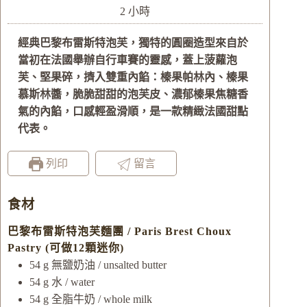
小
2
小時
時
經典巴黎布雷斯特泡芙，獨特的圓圈造型來自於
當初在法國舉辦自行車賽的靈感，蓋上菠蘿泡
芙、堅果碎，擠入雙重內餡：榛果帕林內、榛果
慕斯林醬，脆脆甜甜的泡芙皮、濃郁榛果焦糖香
氣的內餡，口感輕盈滑順，是一款精緻法國甜點
代表。
列印
留言
食材
巴黎布雷斯特泡芙麵團 / Paris Brest Choux
Pastry (可做12顆迷你)
54
g
無鹽奶油 / unsalted butter
54
g
水 / water
54
g
全脂牛奶 / whole milk