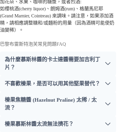
加花朵、水果、咖啡的糖漿，或者烈酒:
如櫻桃酒(cherry liquor)、朗姆酒(rum)、格蘭馬尼耶
(Grand Marnier, Cointreau) 來調味。請注意，如果添加酒
精，請相應調整糖和/或麵粉的用量（因為酒精可能使奶
油變稀）。
巴黎布雷斯特泡芙常見問題FAQ
為什麼慕斯林醬的卡士達醬需要加吉利丁
片？
不喜歡榛果，是否可以用其他堅果替代？
榛果焦糖醬 (Hazelnut Praline) 太稀 / 太
流？
榛果慕斯林醬太流無法擠花？