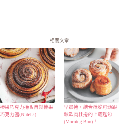
相關文章
榛果巧克力捲＆自製榛果
早晨捲，結合酥脆可頌跟
巧克力醬(Nutella)
鬆軟肉桂捲的上癮麵包
(Morning Bun)！