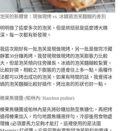
泡芙的新體會：現做現烤 vs. 冰鎮過泡芙麵糊的差別
明明做了這麼多次的泡芙，但是烘焙就是這麼博大精
深，每一次都有新發現。
我這次剛好有一批泡芙是現做現烤，另一批是做完冷藏
靜置30分鐘再烤，我發現現做現烤的泡芙膨脹力比較
大，但是泡芙傾向往旁邊長，冰過的泡芙麵糊較紮實，
比較好擠，相較之下膨脹的力道會往上多一點。兩種作
法都可以烤出成功的泡芙，如果有時間的話，我覺得冰
過的泡芙麵糊比較好操作、烤出來的形狀也好一點。
榛果焦糖醬 (帕林內/ Hazelnut praline)
榛果焦糖醬或帕林內是先將砂糖加熱至焦糖化，再把烤
過得榛果加入，均勻地跟焦糖液拌勻，冷卻後用食物處
理機 (必須要馬力足夠才能打，這裡使用的是法國
Magimix) 打成醬。它是巴黎布雷斯特泡芙餡料的靈魂，