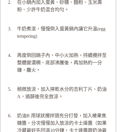
在小鍋內加入蛋黃、砂糖、麵粉、玉米澱
粉、少許牛奶混合均勻。
牛奶煮滾，慢慢倒入蛋黃鍋內讓它升溫(egg
tempering)
再度倒回鍋子內，中小火加熱，持續攪拌至
整體變濃稠、底部沸騰後，再加熱約一分
鐘，離火。
稍微放涼，加入擰乾水分的吉利丁片、奶油
A，過篩後完全放涼。
奶油B 用球狀攪拌頭充分打發，加入榛果焦
糖醬，分次慢慢加入放涼的卡士達醬（如果
冷藏最好先回溫10分鐘，卡士達醬跟奶油最