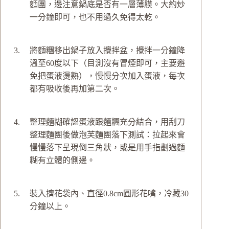
麵團，邊注意鍋底是否有一層薄膜。大約炒
一分鐘即可，也不用過久免得太乾。
將麵糰移出鍋子放入攪拌盆，攪拌一分鐘降
溫至60度以下（目測沒有冒煙即可，主要避
免把蛋液燙熟），慢慢分次加入蛋液，每次
都有吸收後再加第二次。
整理麵糊確認蛋液跟麵糰充分結合，用刮刀
整理麵團後做泡芙麵團落下測試：拉起來會
慢慢落下呈現倒三角狀，或是用手指劃過麵
糊有立體的側邊。
裝入擠花袋內、直徑0.8cm圓形花嘴，冷藏30
分鐘以上。