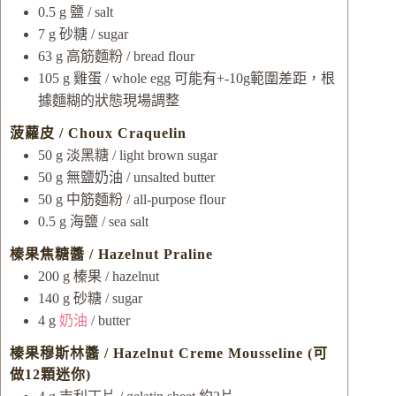
0.5
g
鹽 / salt
7
g
砂糖 / sugar
63
g
高筋麵粉 / bread flour
105
g
雞蛋 / whole egg
可能有+-10g範圍差距，根
據麵糊的狀態現場調整
菠蘿皮 / Choux Craquelin
50
g
淡黑糖 / light brown sugar
50
g
無鹽奶油 / unsalted butter
50
g
中筋麵粉 / all-purpose flour
0.5
g
海鹽 / sea salt
榛果焦糖醬 / Hazelnut Praline
200
g
榛果 / hazelnut
140
g
砂糖 / sugar
4
g
奶油
/ butter
榛果穆斯林醬 / Hazelnut Creme Mousseline (可
做12顆迷你)