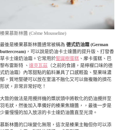
榛果慕斯林醬 (Crème Mousseline)
最後是榛果慕斯林醬通常被稱為
德式奶油霜 (German
buttercream)
，可以說是奶油卡士達醬的提升版、打發香
草卡士達奶油霜。它常用於
聖誕樹蛋糕
、摩卡蛋糕、巴
黎布雷斯特 、
達克瓦茲
（之前的食譜，是檸檬口味的德
式奶油霜）內等甜點的餡料兼具了口感輕盈、堅果味濃
郁，質地堅硬可以放在室溫不融化又可以做複雜的擠花
形狀，非常非常好吃！
大致的做法是用攪拌機的槳狀頭中將軟化的奶油攪拌至
羽毛狀，然後加入準備好的榛果焦糖醬，，最後一步是
少量慢慢的加入放涼的卡士達奶油醬直至光滑。
慕斯林醬的口味變化無限，這次是榛果主軸但你可以添