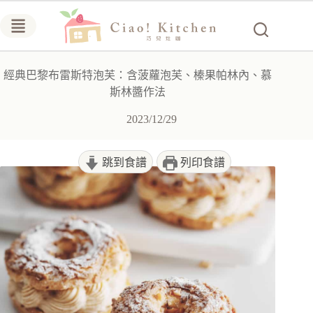
跳
至
主
要
經典巴黎布雷斯特泡芙：含菠蘿泡芙、榛果帕林內、慕
內
斯林醬作法
容
2023/12/29
跳到食譜
列印食譜