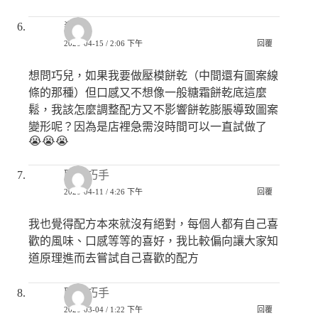
殺殺
2020-04-15 / 2:06 下午
回覆
想問巧兒，如果我要做壓模餅乾（中間還有圖案線
條的那種）但口感又不想像一般糖霜餅乾底這麼
鬆，我該怎麼調整配方又不影響餅乾膨脹導致圖案
變形呢？因為是店裡急需沒時間可以一直試做了
😭😭😭
匿名巧手
2020-04-11 / 4:26 下午
回覆
我也覺得配方本來就沒有絕對，每個人都有自己喜
歡的風味、口感等等的喜好，我比較偏向讓大家知
道原理進而去嘗試自己喜歡的配方
匿名巧手
2020-03-04 / 1:22 下午
回覆