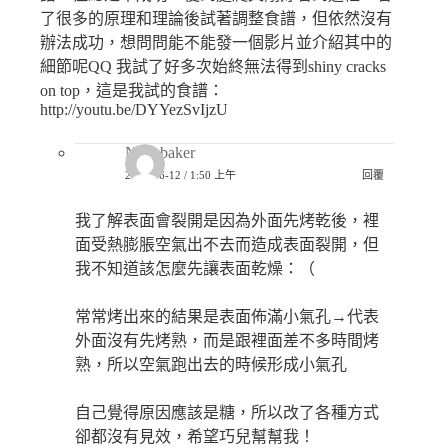
了很多的原理和理論後試著調整食譜，但依然沒有
辦法成功，想問問能不能發一個影片並介紹其中的
細節呢QQ 我試了好多次始終無法得到shiny cracks
on top，這是我試的食譜：
http://youtu.be/DYYezSvIjzU
New baker
2021-06-12 / 1:50 上午
回覆
我了解表面會裂開是因為外面先烤乾後，裡
面受熱膨脹空氣出不去而造成表面裂開，但
我不知道該怎麼先讓表面乾燥：（
常常烤出來的結果是表面佈滿小氣孔→代表
外面沒有先烤熟，而是跟裡面差不多時間烤
熟，所以空氣跑出去的時候形成小氣孔
自己覺得原因應該是糖，所以改了各種方式
卻都沒有見效，希望巧兒幫幫我！