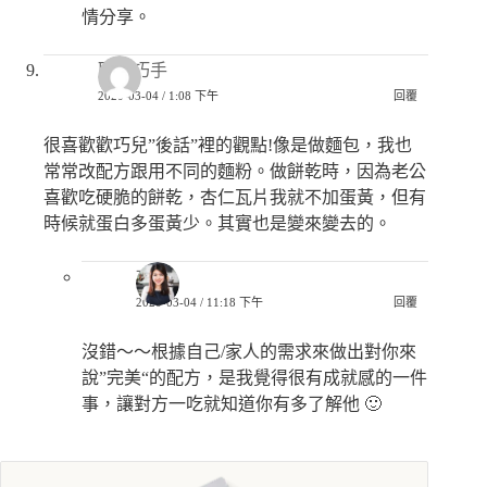
情分享。
匿名巧手
2020-03-04 / 1:08 下午
回覆
很喜歡歡巧兒”後話”裡的觀點!像是做麵包，我也
常常改配方跟用不同的麵粉。做餅乾時，因為老公
喜歡吃硬脆的餅乾，杏仁瓦片我就不加蛋黃，但有
時候就蛋白多蛋黃少。其實也是變來變去的。
巧兒
2020-03-04 / 11:18 下午
回覆
沒錯～～根據自己/家人的需求來做出對你來
說”完美“的配方，是我覺得很有成就感的一件
事，讓對方一吃就知道你有多了解他 🙂