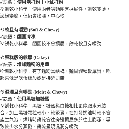
✓訣竅：
使用泡打粉＋小蘇打粉
💡餅乾小科學：使用兩者讓麵團有擴展性，餅乾變薄，
邊緣變脆，但仍會膨脹，中心軟
🍪
軟且有嚼勁 (Soft & Chewy)
✓訣竅：
麵團冷凍
💡餅乾小科學：麵團較不會擴展，餅乾軟且有嚼勁
🍪
蛋糕般的鬆厚 (Cakey)
✓訣竅：
增加麵粉的用量
💡餅乾小科學：有了麵粉當結構，麵團體積較厚實，吃
起來像是吃蛋糕般或是接近司康
🍪
濕潤且有嚼勁 (Moist & Chewy)
✓訣竅：
使用黑糖加糖蜜
💡餅乾小科學：黑糖、糖蜜與白糖相比更能跟水分結
合，加上黑糖顆粒較小、較緊實，在打發奶油時較不會
產生氣泡，烘烤時餅乾會往旁邊擴展多於往上膨漲，導
致較少水分蒸發，餅乾呈現濕潤有嚼勁