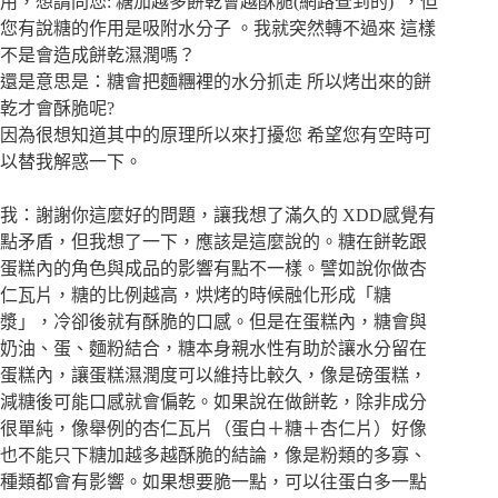
用，想請問您: 糖加越多餅乾會越酥脆(網路查到的) ，但
您有說糖的作用是吸附水分子 。我就突然轉不過來 這樣
不是會造成餅乾濕潤嗎？
還是意思是：糖會把麵糰裡的水分抓走 所以烤出來的餅
乾才會酥脆呢?
因為很想知道其中的原理所以來打擾您 希望您有空時可
以替我解惑一下。
我：謝謝你這麼好的問題，讓我想了滿久的 XDD感覺有
點矛盾，但我想了一下，應該是這麼說的。糖在餅乾跟
蛋糕內的角色與成品的影響有點不一樣。譬如說你做杏
仁瓦片，糖的比例越高，烘烤的時候融化形成「糖
漿」，冷卻後就有酥脆的口感。但是在蛋糕內，糖會與
奶油、蛋、麵粉結合，糖本身親水性有助於讓水分留在
蛋糕內，讓蛋糕濕潤度可以維持比較久，像是磅蛋糕，
減糖後可能口感就會偏乾。如果說在做餅乾，除非成分
很單純，像舉例的杏仁瓦片（蛋白＋糖＋杏仁片）好像
也不能只下糖加越多越酥脆的結論，像是粉類的多寡、
種類都會有影響。如果想要脆一點，可以往蛋白多一點