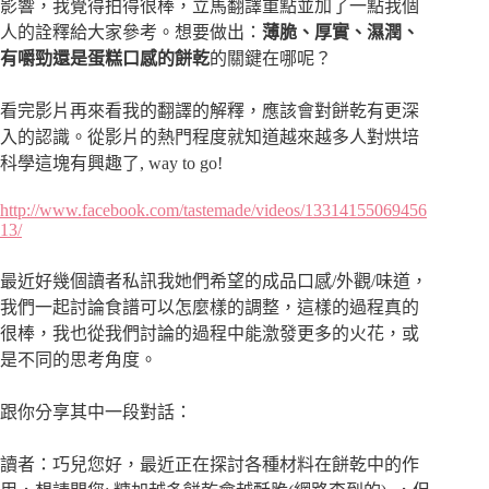
影響，我覺得拍得很棒，立馬翻譯重點並加了一點我個
人的詮釋給大家參考。想要做出：
薄脆、厚實、濕潤、
有嚼勁還是蛋糕口感的餅乾
的關鍵在哪呢？
看完影片再來看我的翻譯的解釋，應該會對餅乾有更深
入的認識。從影片的熱門程度就知道越來越多人對烘培
科學這塊有興趣了, way to go!
http://www.facebook.com/tastemade/videos/13314155069456
13/
最近好幾個讀者私訊我她們希望的成品口感/外觀/味道，
我們一起討論食譜可以怎麼樣的調整，這樣的過程真的
很棒，我也從我們討論的過程中能激發更多的火花，或
是不同的思考角度。
跟你分享其中一段對話：
讀者：巧兒您好，最近正在探討各種材料在餅乾中的作