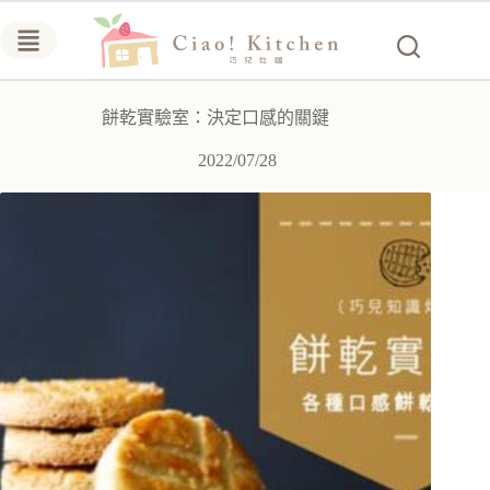
跳
至
主
要
餅乾實驗室：決定口感的關鍵
內
容
2022/07/28