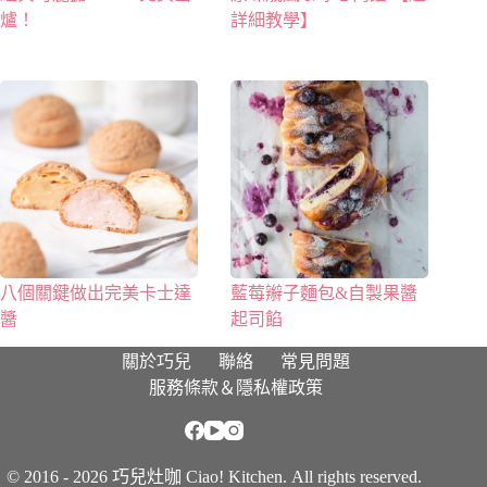
爐！
詳細教學】
八個關鍵做出完美卡士達
藍莓辮子麵包&自製果醬
醬
起司餡
關於巧兒
聯絡
常見問題
服務條款＆隱私權政策
© 2016 - 2026 巧兒灶咖 Ciao! Kitchen. All rights reserved.