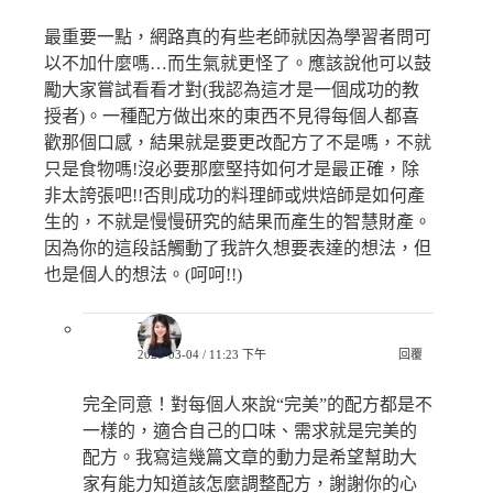
最重要一點，網路真的有些老師就因為學習者問可
以不加什麼嗎…而生氣就更怪了。應該說他可以鼓
勵大家嘗試看看才對(我認為這才是一個成功的教
授者)。一種配方做出來的東西不見得每個人都喜
歡那個口感，結果就是要更改配方了不是嗎，不就
只是食物嗎!沒必要那麼堅持如何才是最正確，除
非太誇張吧!!否則成功的料理師或烘焙師是如何產
生的，不就是慢慢研究的結果而產生的智慧財產。
因為你的這段話觸動了我許久想要表達的想法，但
也是個人的想法。(呵呵!!)
巧兒
2020-03-04 / 11:23 下午
回覆
完全同意！對每個人來說“完美”的配方都是不
一樣的，適合自己的口味、需求就是完美的
配方。我寫這幾篇文章的動力是希望幫助大
家有能力知道該怎麼調整配方，謝謝你的心