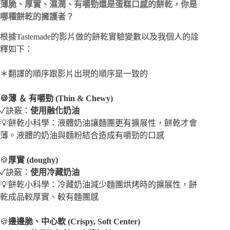
薄脆、厚實、濕潤、有嚼勁還是蛋糕口感的餅乾，你是
哪種餅乾的擁護者？
根據Tastemade的影片做的餅乾實驗變數以及我個人的詮
釋如下：
＊翻譯的順序跟影片出現的順序是一致的
🍪薄 ＆ 有嚼勁 (Thin & Chewy)
✓訣竅：
使用融化奶油
💡餅乾小科學：液體奶油讓麵團更有擴展性，餅乾才會
薄。液體的奶油與麵粉結合造成有嚼勁的口感
🍪
厚實 (doughy)
✓訣竅：
使用冷藏奶油
💡餅乾小科學：冷藏奶油減少麵團烘烤時的擴展性，餅
乾成品較厚實、較有麵團感
🍪
邊邊脆、中心軟 (Crispy, Soft Center)