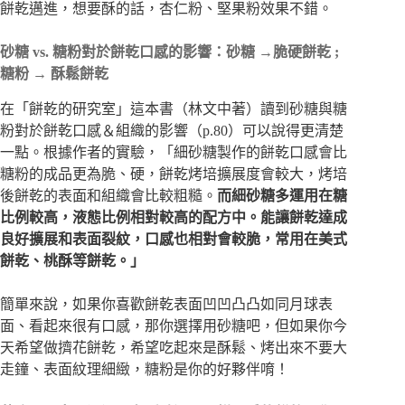
餅乾邁進，想要酥的話，杏仁粉、堅果粉效果不錯。
砂糖 vs. 糖粉對於餅乾口感的影響：砂糖 →脆硬餅乾 ;
糖粉 → 酥鬆餅乾
在「餅乾的研究室」這本書（林文中著）讀到砂糖與糖
粉對於餅乾口感＆組織的影響（p.80）可以說得更清楚
一點。根據作者的實驗，「細砂糖製作的餅乾口感會比
糖粉的成品更為脆、硬，餅乾烤培擴展度會較大，烤培
後餅乾的表面和組織會比較粗糙。
而細砂糖多運用在糖
比例較高，液態比例相對較高的配方中。能讓餅乾達成
良好擴展和表面裂紋，口感也相對會較脆，常用在美式
餅乾、桃酥等餅乾。」
簡單來說，如果你喜歡餅乾表面凹凹凸凸如同月球表
面、看起來很有口感，那你選擇用砂糖吧，但如果你今
天希望做擠花餅乾，希望吃起來是酥鬆、烤出來不要大
走鐘、表面紋理細緻，糖粉是你的好夥伴唷！