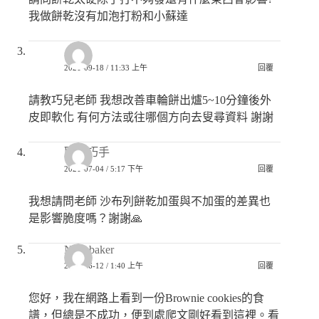
我做餅乾沒有加泡打粉和小蘇達
小謝
2021-09-18 / 11:33 上午
回覆
請教巧兒老師 我想改善車輪餅出爐5~10分鐘後外
皮即軟化 有何方法或往哪個方向去叟尋資料 謝謝
匿名巧手
2021-07-04 / 5:17 下午
回覆
我想請問老師 沙布列餅乾加蛋與不加蛋的差異也
是影響脆度嗎？謝謝🙏
New baker
2021-06-12 / 1:40 上午
回覆
您好，我在網路上看到一份Brownie cookies的食
譜，但總是不成功，便到處爬文剛好看到這裡。看