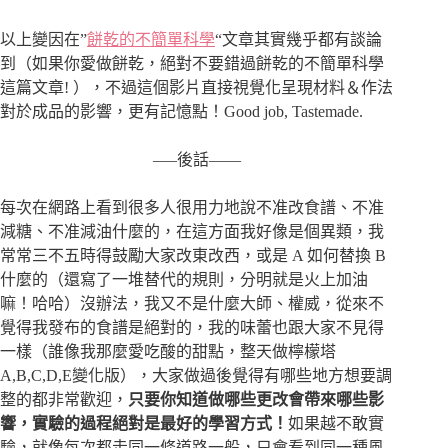
以上變因在”
餅乾的不簡單科學
“文章其實幾乎都有談論
到（如果你愛做餅乾，絕對不要錯過餅乾的不簡單科學
這篇文章! ），不過這個影片直接視覺化呈現材料＆作法
對於成品的影響，更有記憶點！Good job, Tastemade.
—–後話——
每次在網路上看到很多人很用力地說不准改食譜、不准
減糖、不准減油什麼的，在這方面我好像是個異類，我
常常三不五時得鼓勵大家改東改西，或是 A 如何替換 B
什麼的（還寫了一堆替代的規則，分明就是火上加油
嘛！哈哈）沒辦法，我又不是什麼大師、權威，從來不
覺得我發布的食譜是絕對的，我的味蕾也跟大家不見得
一樣（誰像我那麼愛吃酸的甜點，整天做檸檬塔
A,B,C,D,E變化版），大家做過後覺得有哪些地方想要調
整的都非常歡迎，
只要你知道做哪些更改會帶來哪些影
響，實驗的過程絕對是最好的學習方式！
如果越不敢實
驗，就像每次都走同一條道路一般，只會看到同一種風