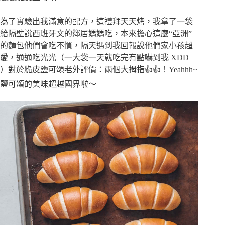
為了實驗出我滿意的配方，這禮拜天天烤，我拿了一袋
給隔壁說西班牙文的鄰居媽媽吃，本來擔心這麼“亞洲”
的麵包他們會吃不慣，隔天遇到我回報說他們家小孩超
愛，通通吃光光（一大袋一天就吃完有點嚇到我 XDD
）對於脆皮鹽可頌老外評價：兩個大拇指👍👍！Yeahhh~
鹽可頌的美味超越國界啦～