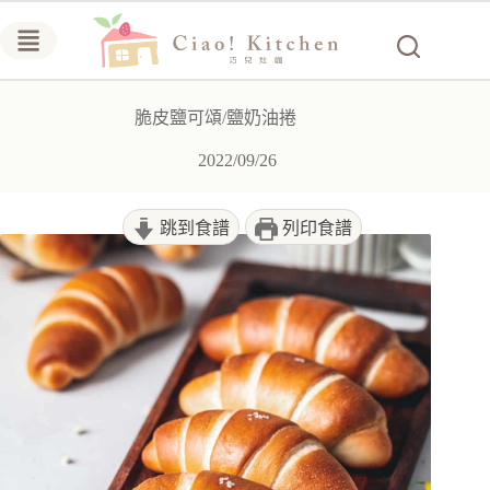
跳
至
主
要
脆皮鹽可頌/鹽奶油捲
內
容
2022/09/26
跳到食譜
列印食譜