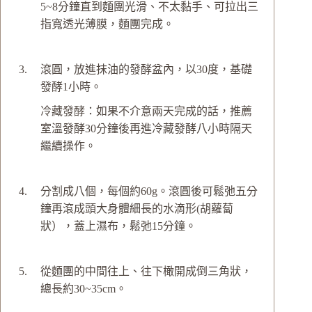
5~8分鐘直到麵團光滑、不太黏手、可拉出三
指寬透光薄膜，麵團完成。
滾圓，放進抹油的發酵盆內，以30度，基礎
發酵1小時。
冷藏發酵：如果不介意兩天完成的話，推薦
室溫發酵30分鐘後再進冷藏發酵八小時隔天
繼續操作。
分割成八個，每個約60g。滾圓後可鬆弛五分
鐘再滾成頭大身體細長的水滴形(胡蘿蔔
狀），蓋上濕布，鬆弛15分鐘。
從麵團的中間往上、往下橄開成倒三角狀，
總長約30~35cm。