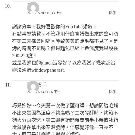
蔥
2022-02-20 / 10:33 上午
回覆
謝謝分享。我好喜歡你的YouTube頻道。
有點事想請教。不管我用什麼食譜做出來的鹽可頌
在第二天都會回縮。導致美美的睫毛都不見了。是
烤的時間不足嗎？但是麵包已經上色溫度我是設在
200-220度。
或是我麵包的gluten沒發好？以為我試了幾次都沒
辦法通過windowpane test.
匿名巧手
2021-11-13 / 4:56 下午
回覆
巧兒妳好～今天第一次做了鹽可頌，想請問睫毛烤
不出來是因為溫度不夠高嗎？二次發酵時，烤箱不
夠大分兩次烤，第二盤有錯開時間前半小時放冰箱
冷藏後在拿出來室溫發酵，但感覺好像一直長不
大，原因是什麼呢？謝謝老師🙂