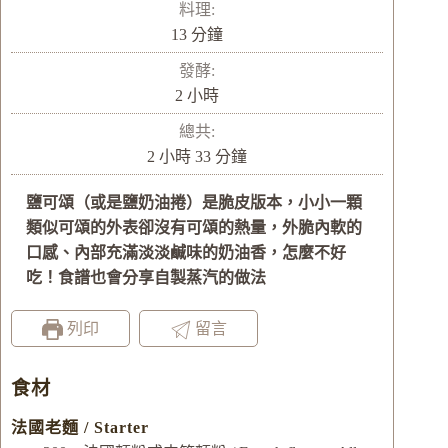
料理:
分
13
分鐘
鐘
發酵:
小
2
小時
時
總共:
小
分
2
小時
33
分鐘
時
鐘
鹽可頌（或是鹽奶油捲）是脆皮版本，小小一顆
類似可頌的外表卻沒有可頌的熱量，外脆內軟的
口感、內部充滿淡淡鹹味的奶油香，怎麼不好
吃！食譜也會分享自製蒸汽的做法
列印
留言
食材
法國老麵 / Starter