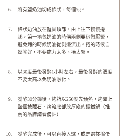
將有鹽奶油切成條狀，每個5g。
條狀奶油放在麵團頂部，由上往下慢慢捲
起，第一捲包奶油的時候兩側要稍微壓緊，
避免烤的時候奶油從側邊流出。捲的時候自
然就好，不要施力太多、捲太緊。
以30度最後發酵1小時左右，最後發酵的溫度
不要太高以免奶油融化。
發酵30分鐘後，烤箱以250度先預熱，烤盤上
墊個披薩石、烤箱底部放厚底的鑄鐵鍋（推
薦的品牌請看備註）
發酵完成後，可以直接入爐，或是選擇擦蛋