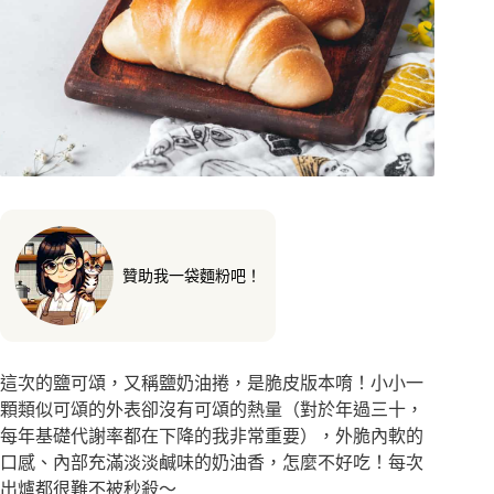
贊助我一袋麵粉吧！
這次的鹽可頌，又稱鹽奶油捲，是脆皮版本唷！小小一
顆類似可頌的外表卻沒有可頌的熱量（對於年過三十，
每年基礎代謝率都在下降的我非常重要），外脆內軟的
口感、內部充滿淡淡鹹味的奶油香，怎麼不好吃！
每次
出爐都很難不被秒殺～