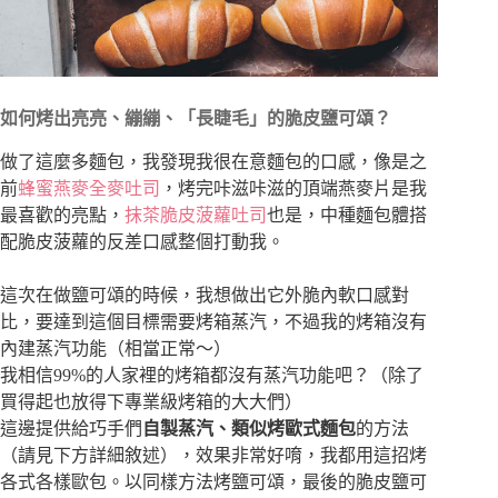
如何烤出亮亮、繃繃、「長睫毛」的脆皮鹽可頌？
做了這麼多麵包，我發現我很在意麵包的口感，像是之
前
蜂蜜燕麥全麥吐司
，烤完咔滋咔滋的頂端燕麥片是我
最喜歡的亮點，
抹茶脆皮菠蘿吐司
也是，中種麵包體搭
配脆皮菠蘿的反差口感整個打動我。
這次在做鹽可頌的時候，我想做出它外脆內軟口感對
比，要達到這個目標需要烤箱蒸汽，不過我的烤箱沒有
內建蒸汽功能（相當正常～）
我相信99%的人家裡的烤箱都沒有蒸汽功能吧？（除了
買得起也放得下專業級烤箱的大大們）
這邊提供給巧手們
自製蒸汽、類似烤歐式麵包
的方法
（請見下方詳細敘述），效果非常好唷，我都用這招烤
各式各樣歐包。以
同樣方法烤鹽可頌，最後的脆皮鹽可