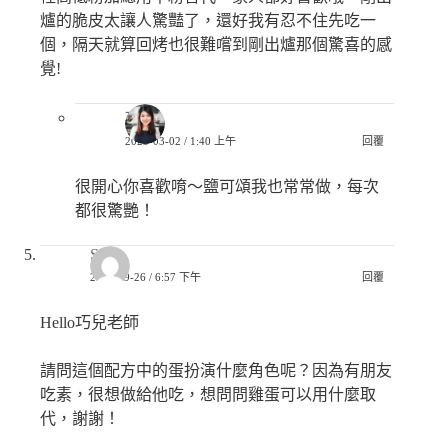
爐的脆皮太讓人驚豔了，還好我有忍不住先吃一
個，隔天就算回烤也很難嚐到剛出爐那個驚喜的感
覺!
巧兒
2023-03-02 / 1:40 上午
回覆
很開心你喜歡唷～鹽可頌我也常常做，每次
都很驚艷！
Sally
2022-09-26 / 6:57 下午
回覆
Hello巧兒老師
請問這個配方中的蛋扮演什麼角色呢？因為有朋友
吃素，很想做給他吃，想問問雞蛋可以用什麼取
代，謝謝！