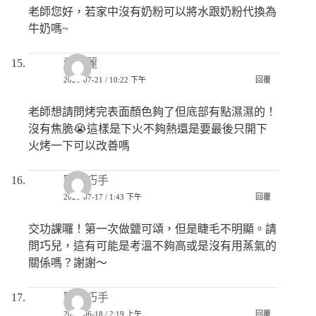
老師您好，若家中沒有奶粉可以將水跟奶粉代換為
牛奶嗎~
愛美麗
2021-07-21 / 10:22 下午
回覆
老師想請問烤完表面顏色夠了但底部有點濕濕的！
沒有焦脆😭這樣是下火不夠熱還是要最後只開下
火烤一下可以改善嗎
匿名巧手
2021-07-17 / 1:43 下午
回覆
交功課囉！第一次做鹽可頌，但是睫毛不明顯。請
問巧兒，這有可能是考溫不夠高或是沒有用蒸氣的
關係嗎？謝謝～
匿名巧手
2021-06-18 / 2:19 上午
回覆