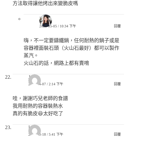
方法取得讓他烤出來變脆皮嗎
巧兒
2021-05-05 / 10:34 下午
回覆
嗨，不一定要鑄鐵鍋，任何耐熱的鍋子或是
容器裡面裝石頭（火山石最好）都可以製作
蒸汽。
火山石的話，網路上都有賣唷
Jessie
2021-04-07 / 2:14 下午
回覆
哇，謝謝巧兒老師的食譜
我用耐熱的容器裝熱水
真的有脆皮😆太好吃了
Lori
2021-03-18 / 5:41 下午
回覆