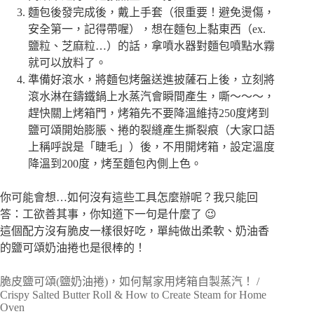
麵包後發完成後，戴上手套（很重要！避免燙傷，
安全第一，記得帶喔），想在麵包上黏東西（ex.
鹽粒、芝麻粒…）的話，拿噴水器對麵包噴點水霧
就可以放料了。
準備好滾水，將麵包烤盤送進披薩石上後，立刻將
滾水淋在鑄鐵鍋上水蒸汽會瞬間產生，嘶～～～，
趕快關上烤箱門，烤箱先不要降溫維持250度烤到
鹽可頌開始膨脹、捲的裂縫產生撕裂痕（大家口語
上稱呼說是「睫毛」）後，不用開烤箱，設定溫度
降溫到200度，烤至麵包內側上色。
你可能會想…如何沒有這些工具怎麼辦呢？我只能回
答：工欲善其事，你知道下一句是什麼了 😉
這個配方沒有脆皮一樣很好吃，單純做出柔軟、奶油香
的鹽可頌奶油捲也是很棒的！
脆皮鹽可頌(鹽奶油捲)，如何幫家用烤箱自製蒸汽！ /
Crispy Salted Butter Roll & How to Create Steam for Home
Oven