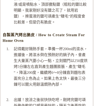
液/或是噴點水、頂部撒點鹽（粗粒的鹽比較
明顯，我家剛好沒有鹽之花了，就用岩
鹽），擦蛋液的鹽可頌產生”睫毛“的程度會
比較差，但是仍有脆皮。
自製蒸汽烤出脆皮 / How to Create Steam For
Home Oven
記得戴好隔熱手套，準備一杯200ml的滾水，
進爐後，將滾水倒在預熱好的鍋子內，會產
生大量蒸汽要小心一點，立刻關門以250度烘
烤5分鐘左右直到產生麵團膨脹、產生”睫毛
“，降溫200度，繼續烤6～8分鐘直到麵包表
面充分上色為止。如果上色太快，最後三分
鐘可以關火用餘溫燜熟內部。
出爐！放涼之後就快快吃吧，剛烤完鹽可頌
外脆內軟的口感是最好的，隔天之後再吃的