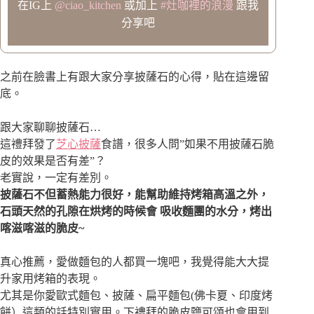
在IG上
@ciao_kitchen
或加上
#灶咖裡的浪漫
跟我
分享吧
之前在臉書上有跟大家分享披薩石的心得，貼在這邊留
底。
跟大家聊聊披薩石…
這禮拜發了
芝心披薩
食譜，很多人問”如果不用披薩石脆
皮的效果是否有差”？
老實說，一定有差別。
披薩石不但
蓄熱能力很好
，能幫助維持烤箱高溫之外，
石頭天然的孔隙在烘烤的時候會
吸收麵團的水分
，烤出
喀滋喀滋的脆皮~
真心推薦，愛做麵包的人都買一塊吧，我覺得能大大提
升家用烤箱的表現。
尤其是你愛歐式麵包、披薩、扁平麵包(佛卡夏、印度烤
餅）這類的話特別實用。下禮拜的脆皮鹽可頌也會用到