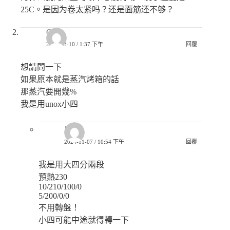
25C。是因为卷太紧吗？还是面筋还不够？
Qi
2024-03-10 / 1:37 下午
回覆
想請問一下
如果原本就是蒸汽烤箱的話
那蒸汽要開幾%
我是用unox小四
白白
2024-11-07 / 10:54 下午
回覆
我是用大四分兩段
預熱230
10/210/100/0
5/200/0/0
不用轉盤！
小四可能中途就得轉一下