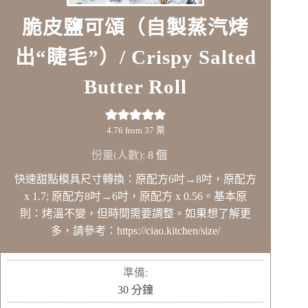
脆皮鹽可頌（自製蒸汽烤
出“睫毛”）/ Crispy Salted
Butter Roll
4.76
from
37
票
份量(人數):
8
個
快速甜點模具尺寸轉換：原配方6吋→8吋，原配方
x 1.7; 原配方8吋→6吋，原配方 x 0.56。基本原
則：烤溫不變，但時間需要調整。如果想了解更
多，請參考：https://ciao.kitchen/size/
準備:
分
30
分鐘
鐘