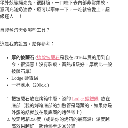
頌外殼繃繃亮亮、很酥脆，一口咬下去內部非常柔軟、
濕潤充滿奶油香，還可以牽絲一下，一吃就會愛上，超
級迷人！！
自製蒸汽需要哪些工具？
這是我的設置，給你參考：
厚的披薩石
(
這款披薩石
是我在2016年買的用到自
今，很滿意！沒有裂痕，蓄熱超級好，厚度比一般
披薩石厚
）
Lodge 鑄鐵鍋
一杯滾水（200c.c.)
把披薩石放在烤箱中層、淺的
Lodge 鑄鐵鍋
放在
底部（我的烤箱底部的加熱管是隱藏的，如果你是
外露的話就放在最底層的烤盤架上）
設定烤箱250度（或是你的烤箱的最高溫）溫度越
高效果越好一起預熱至少30分鐘