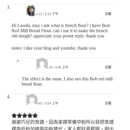
yan
2023-06-21 / 2:25 下午
回覆
Hi Laoshi, may i ask what is french flour? i have Bod
Red Mill Bread Flour. can i use it to make the french
old dough? appreciate your promt reply. thank you
notes: i like your blog and youtube, thank you
Ginny
2024-10-10 / 3:49 上午
回覆
The effect is the same, I also ues this Bob red mill
bread flour.
LV
2023-03-01 / 3:54 上午
回覆
謝謝巧兒的食譜，因為家裡常備中粉所以就把食譜
裡高低粉加總用中粉替代，家人都好喜歡哦，剛出