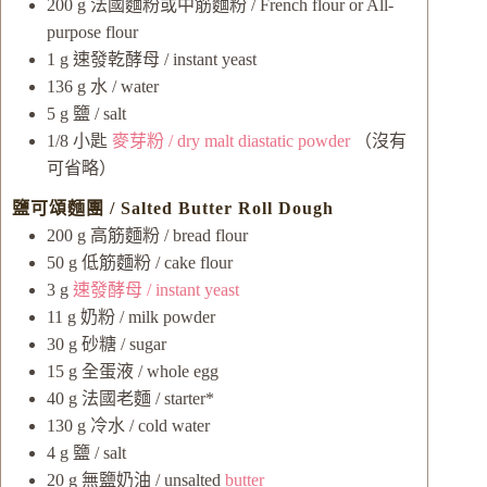
200
g
法國麵粉或中筋麵粉 / French flour or All-
purpose flour
1
g
速發乾酵母 / instant yeast
136
g
水 / water
5
g
鹽 / salt
1/8
小匙
麥芽粉 / dry malt diastatic powder
（沒有
可省略）
鹽可頌麵團 / Salted Butter Roll Dough
200
g
高筋麵粉 / bread flour
50
g
低筋麵粉 / cake flour
3
g
速發酵母 / instant yeast
11
g
奶粉 / milk powder
30
g
砂糖 / sugar
15
g
全蛋液 / whole egg
40
g
法國老麵 / starter*
130
g
冷水 / cold water
4
g
鹽 / salt
20
g
無鹽奶油 / unsalted
butter