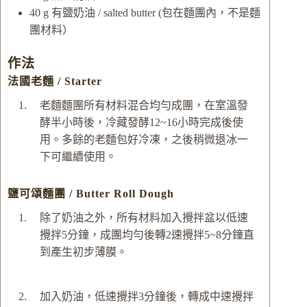
40
g
有鹽奶油 / salted butter
(包在麵團內，不是麵
團材料）
作法
法國老麵 / Starter
老麵麵團所有材料混合均勻成團，在室溫發
酵半小時後，冷藏發酵12~16小時完成後使
用。多餘的老麵包好冷凍，之後稍微退冰一
下可繼續使用。
鹽可頌麵團 / Butter Roll Dough
除了奶油之外，所有材料加入攪拌盆以低速
攪拌5分鐘，成團均勻後轉2速攪拌5~8分鐘直
到產生初步薄膜。
加入奶油，低速攪拌3分鐘後，轉成中速攪拌