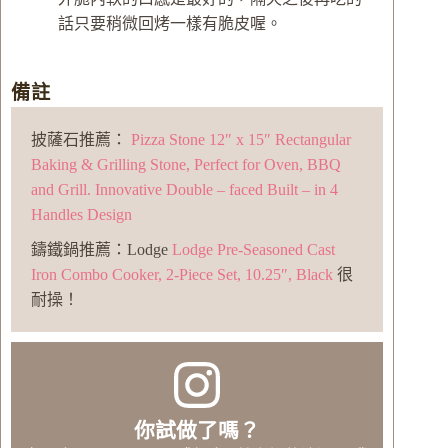
話只要稍微回烤一樣有脆皮喔。
備註
披薩石推薦：
Pizza Stone 12″ x 15″ Rectangular
Baking & Grilling Stone, Perfect for Oven, BBQ
and Grill. Innovative Double – faced Built – in 4
Handles Design
鑄鐵鍋推薦：Lodge
Lodge Pre-Seasoned Cast
Iron Combo Cooker, 2-Piece Set, 10.25″, Black
很
耐操！
你試做了嗎？