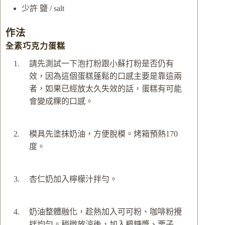
少許
鹽 / salt
作法
全素巧克力蛋糕
請先測試一下泡打粉跟小蘇打粉是否仍有
效，因為這個蛋糕蓬鬆的口感主要是靠這兩
者，如果已經放太久失效的話，蛋糕有可能
會變成粿的口感。
模具先塗抹奶油，方便脫模。烤箱預熱170
度。
杏仁奶加入檸檬汁拌勻。
奶油整體融化，趁熱加入可可粉、咖啡粉攪
拌均勻。稍微放涼後，加入楓糖漿、栗子