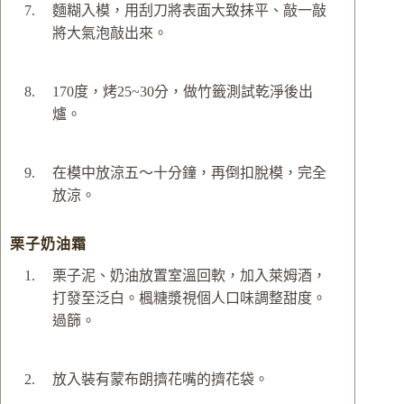
麵糊入模，用刮刀將表面大致抹平、敲一敲
將大氣泡敲出來。
170度，烤25~30分，做竹籤測試乾淨後出
爐。
在模中放涼五～十分鐘，再倒扣脫模，完全
放涼。
栗子奶油霜
栗子泥、奶油放置室溫回軟，加入萊姆酒，
打發至泛白。楓糖漿視個人口味調整甜度。
過篩。
放入裝有蒙布朗擠花嘴的擠花袋。