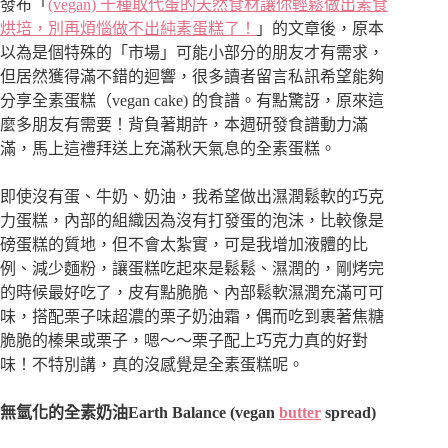
發布「
(vegan) 十種取代蛋的天然食材讓你輕鬆做出素食
烘培，別再煩惱做不出純素蛋糕了！
」的文章後，原本
以為是個特殊的「市場」可能小部分的朋友才有需求，
但居然獲得滿不錯的迴響，很多讀者留言私訊希望能夠
分享全素蛋糕（vegan cake) 的食譜。有點驚訝，原來這
麼多朋友有需要！背負著期許，本週研發食譜動力滿
滿，馬上這禮拜送上充滿秋天氣息的全素蛋糕。
即使沒有蛋、牛奶、奶油，我希望做出濕潤鬆軟的巧克
力蛋糕，內部的組織因為沒有打發蛋的泡沫，比較像是
磅蛋糕的質地，但不會太紮實，可是我增加液體的比
例、減少麵粉，讓蛋糕吃起來是鬆鬆、濕潤的，剛烤完
的時候最好吃了，皮有點脆脆、內部鬆軟濕潤充滿可可
味，搭配栗子味超濃的栗子奶油霜，偶而吃到裹著焦糖
脆脆的榛果或栗子，嗯～～栗子配上巧克力真的好對
味！不特別講，真的沒感覺是全素蛋糕呢。
無氫化的全素奶油Earth Balance (vegan
butter
spread)