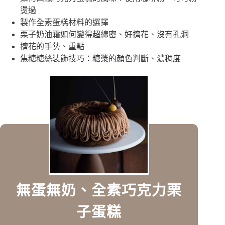
燙過
製作全素蛋糕材料的選擇
栗子奶油霜如何變得超綿密、好擠花、沒有孔洞
擠花的手勢、重點
焦糖糖絲裝飾技巧：糖漿的顏色判斷、濃稠度
無蛋無奶、全素巧克力栗
子蛋糕