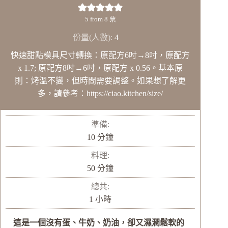
5
from
8
票
份量(人數):
4
快速甜點模具尺寸轉換：原配方6吋→8吋，原配方
x 1.7; 原配方8吋→6吋，原配方 x 0.56。基本原
則：烤溫不變，但時間需要調整。如果想了解更
多，請參考：https://ciao.kitchen/size/
準備:
分
10
分鐘
鐘
料理:
分
50
分鐘
鐘
總共:
小
1
小時
時
這是一個沒有蛋、牛奶、奶油，卻又濕潤鬆軟的