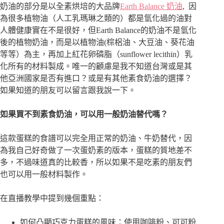
奶油的部分是以全素烘培的大品牌
Earth Balance 奶油
, 因
為很多植物油（人工乳瑪琳之類的）都是氫化過的油對
人體健康實在不是很好，但Earth Balance的奶油不是氫化
後的植物奶油，而是以植物油(棕梠油、大豆油、葵花油
等等）為主，再加上紅花卵磷脂（sunflower lecithin）乳
化所有的材料製成。唯一的顧慮是我不知道台灣或是其
他亞洲國家是否有進口？或是有其他素食奶油的選擇？
如果知道的朋友可以留言跟我說一下。
如果買不到素食奶油，可以用一般奶油替代嗎？
這款蛋糕的食譜可以完全用正常的奶油、牛奶替代，因
為我自己好奇做了一次蛋奶素的版本，蛋糕的質地差不
多，不過味道真的比較香，所以如果不是吃素的朋友們
也可以用一般材料製作。
在直播教學中提到幾個重點：
如何凸顯巧克力蛋糕的風味：使用咖啡粉、可可粉