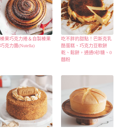
榛果巧克力捲＆自製榛果
吃不胖的甜點！巴斯克乳
巧克力醬(Nutella)
酪蛋糕、巧克力豆軟餅
乾、鬆餅，通通0砂糖、0
麵粉