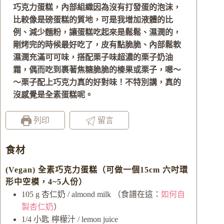
巧克力蛋糕，內部組織因為沒有打發蛋的泡沫，
比較像是磅蛋糕的質地，可是我增加液體的比
例、減少麵粉，讓蛋糕吃起來是鬆鬆、濕潤的，
剛烤完的時候最好吃了，皮有點脆脆、內部鬆軟
濕潤充滿可可味，搭配栗子味超濃的栗子奶油
霜，偶而吃到裹著焦糖脆脆的榛果或栗子，嗯～
～栗子配上巧克力真的好對味！不特別講，真的
沒感覺是全素蛋糕呢。
列印
留言
食材
(Vegan) 全素巧克力蛋糕（可做一個15cm 六吋環
形中空模，4~5人份）
105
g
杏仁奶 / almond milk
（食譜在這：
如何自
製杏仁奶
）
1/4
小匙
檸檬汁 / lemon juice