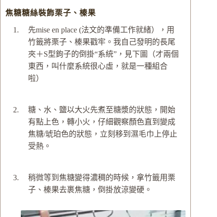
焦糖糖絲裝飾栗子、榛果
先mise en place (法文的準備工作就緒），用
竹籤將栗子、榛果戳牢。我自己發明的長尾
夾＋S型鉤子的倒掛“系統”，見下圖（才兩個
東西，叫什麼系統很心虛，就是一種組合
啦）
糖、水、鹽以大火先煮至糖漿的狀態，開始
有點上色，轉小火，仔細觀察顏色直到變成
焦糖/琥珀色的狀態，立刻移到濕毛巾上停止
受熱。
稍微等到焦糖變得濃稠的時候，拿竹籤用栗
子、榛果去裹焦糖，倒掛放涼變硬。