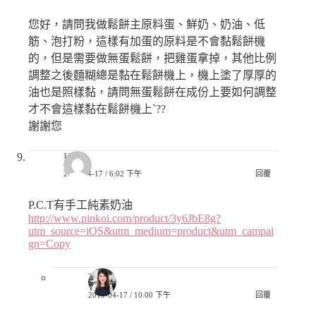
您好，請問我做鬆餅主原料蛋、鮮奶、奶油、低
筋、泡打粉，這樣有加蛋的原料是不會黏鬆餅機
的，但是需要做無蛋鬆餅，把雞蛋拿掉，其他比例
調整之後麵糊總是黏在鬆餅機上，機上塗了厚厚的
油也是照樣黏，請問無蛋鬆餅在成份上要如何調整
才不會這樣黏在鬆餅機上ˋ??
謝謝您
K
2019-04-17 / 6:02 下午
回覆
P.C.T有手工純素奶油
http://www.pinkoi.com/product/3y6JbE8g?
utm_source=iOS&utm_medium=product&utm_campai
gn=Copy
巧兒
2019-04-17 / 10:00 下午
回覆