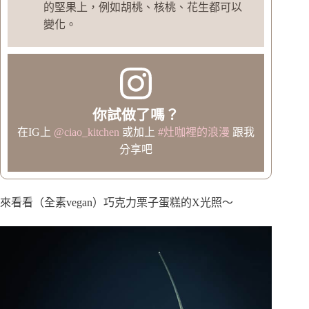
的堅果上，例如胡桃、核桃、花生都可以
變化。
你試做了嗎？
在IG上
@ciao_kitchen
或加上
#灶咖裡的浪漫
跟我
分享吧
來看看（全素vegan）巧克力栗子蛋糕的X光照～