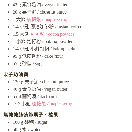
42
g
素食奶油 / vegan butter
20
g
栗子泥 / chestnut puree
1
大匙
楓糖漿 / maple syrup
1/4
小匙
即溶咖啡粉 / instant coffee
1.5
大匙
可可粉 / cocoa powder
1
小匙
泡打粉 / baking powder
1/4
小匙
小蘇打粉 / baking soda
95
g
低筋麵粉 / cake flour
55
g
砂糖 / sugar
栗子奶油霜
120
g
栗子泥 / chestnut puree
40
g
素食奶油 / vegan butter
5
ml
蘭姆酒 / dark rum
1~2
小匙
楓糖漿 / maple syrup
焦糖糖絲裝飾栗子、榛果
100
g
砂糖 / sugar
50
g
水 / water