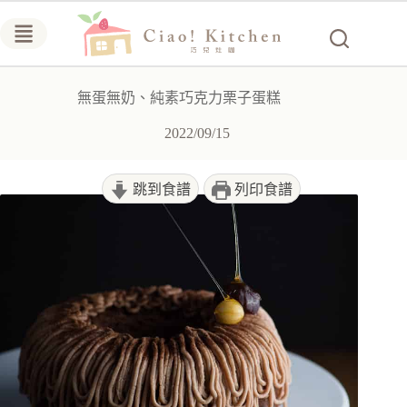
跳
至
主
要
無蛋無奶、純素巧克力栗子蛋糕
內
容
2022/09/15
跳到食譜
列印食譜