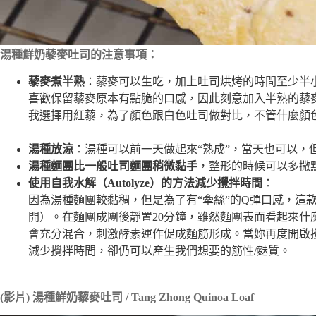
湯種鮮奶藜麥吐司的注意事項：
藜麥煮半熟
：藜麥可以生吃，加上吐司烘烤的時間至少半
喜歡保留藜麥原本有點脆的口感，因此刻意加入半熟的藜
我選擇用紅藜，為了顏色跟白色吐司做對比，不管什麼顏
湯種放涼
：湯種可以前一天做起來“熟成”，當天也可以，
湯種麵團比一般吐司麵團稍微黏手
，整形的時候可以多撒
使用自我水解（Autolyze）的方法減少攪拌時間
：
因為湯種麵團較黏稠，但是為了有“牽絲”的Q彈口感，這
開）。在麵團成團後靜置20分鐘，雖然麵團表面看起來什
會充分混合，刺激酵素運作促成麵筋形成。當妳再度開啟
減少攪拌時間，卻仍可以產生我們想要的筋性/麩質。
(影片) 湯種鮮奶藜麥吐司 / Tang Zhong Quinoa Loaf