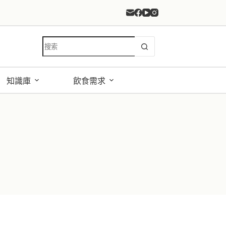
找
不
到
符
知識庫
飲食需求
合
條
件
的
結
果