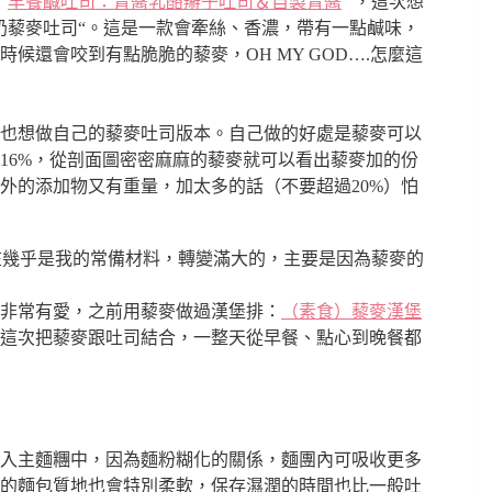
“
早餐鹹吐司：青醬乳酪辮子吐司＆自製青醬
” ，這次想
奶藜麥吐司“。這是一款會牽絲、香濃，帶有一點鹹味，
還會咬到有點脆脆的藜麥，OH MY GOD….怎麼這
也想做自己的藜麥吐司版本。自己做的好處是藜麥可以
16%，從剖面圖密密麻麻的藜麥就可以看出藜麥加的份
外的添加物又有重量，加太多的話（不要超過20%）怕
在幾乎是我的常備材料，轉變滿大的，主要是因為藜麥的
非常有愛，之前用藜麥做過漢堡排：
（素食）藜麥漢堡
這次把藜麥跟吐司結合，一整天從早餐、點心到晚餐都
入主麵糰中，因為麵粉糊化的關係，麵團內可吸收更多
的麵包質地也會特別柔軟，保存濕潤的時間也比一般吐