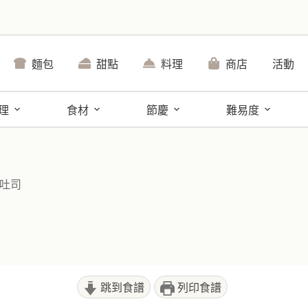
麵包
甜點
料理
商店
活動
理
食材
節慶
難易度
吐司
跳到食譜
列印食譜