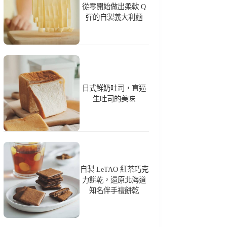
從零開始做出柔軟 Q
彈的自製義大利麵
日式鮮奶吐司，直逼
生吐司的美味
自製 LeTAO 紅茶巧克
力餅乾，還原北海道
知名伴手禮餅乾