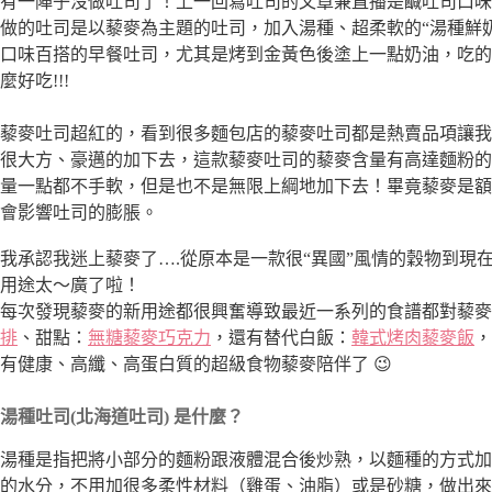
有一陣子沒做吐司了！上一回寫吐司的文章兼直播是鹹吐司口味
做的吐司是以藜麥為主題的吐司，加入湯種、超柔軟的“湯種鮮
口味百搭的早餐吐司，尤其是烤到金黃色後塗上一點奶油，吃的時候
麼好吃!!!
藜麥吐司超紅的，看到很多麵包店的藜麥吐司都是熱賣品項讓我
很大方、豪邁的加下去，這款藜麥吐司的藜麥含量有高達麵粉的
量一點都不手軟，但是也不是無限上綱地加下去！畢竟藜麥是額
會影響吐司的膨脹。
我承認我迷上藜麥了….從原本是一款很“異國”風情的穀物到現
用途太～廣了啦！
每次發現藜麥的新用途都很興奮導致最近一系列的食譜都對藜麥
排
、甜點：
無糖藜麥巧克力
，還有替代白飯：
韓式烤肉藜麥飯
，
有健康、高纖、高蛋白質的超級食物藜麥陪伴了 😉
湯種吐司(北海道吐司) 是什麼？
湯種是指把將小部分的麵粉跟液體混合後炒熟，以麵種的方式加
的水分，不用加很多柔性材料（雞蛋、油脂）或是砂糖，做出來