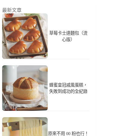
最新文章
草莓卡士達麵包（流
心版）
蜂蜜皇冠戚風蛋糕，
失敗到成功的全紀錄
原來不用 00 粉也行！