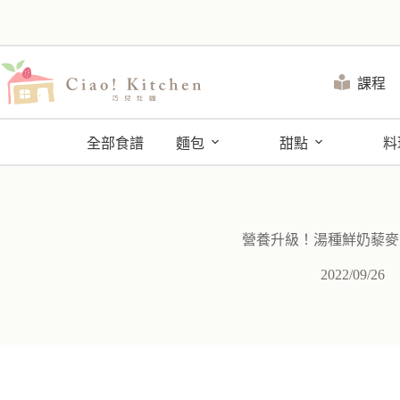
跳
至
主
要
課程
內
容
全部食譜
麵包
甜點
料
營養升級！湯種鮮奶藜麥
2022/09/26