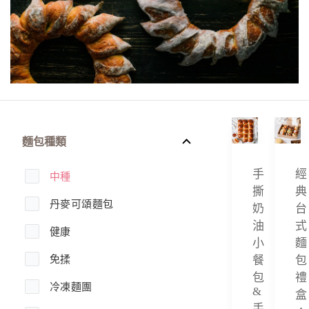
麵包種類
手
經
中種
撕
典
丹麥可頌麵包
奶
台
油
式
健康
小
麵
免揉
餐
包
包
禮
冷凍麵團
&
盒
手