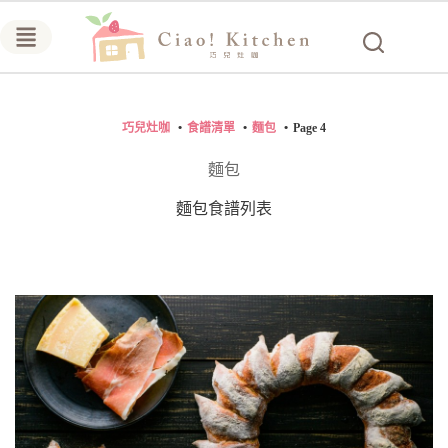
跳
至
主
要
內
巧兒灶咖
食譜清單
麵包
Page 4
容
麵包
麵包食譜列表