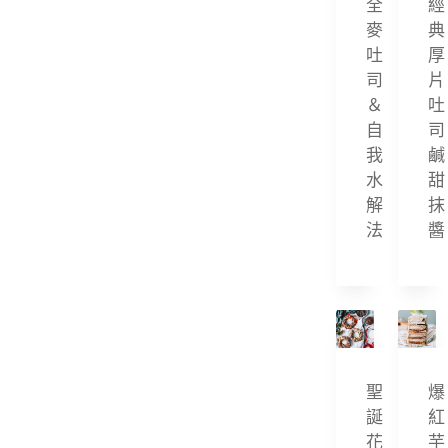
全
經
麥
典
honey chiffon cake
吐
厚
司
片
Jam Cookies
＆
吐
key lime
自
司
我
鹹
lemon pie
水
甜
les lunettes de Romans
解
抹
法
醬
letao
lime pie
madeleine
mixer
聖
爆
mocha coffee
誕
紅
mocha roll
花
芋