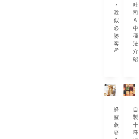
clotted cream
，
吐
無蛋奶
激
司
Cocoa Powder
無麩質
似
＆
coffee pound cake
必
中
生酮
勝
種
coffee roll
客
法
純素
🍕
介
Crème Mousseline
素食
紹
espresso
蔥
Ferrero Rocher
Focaccia
freeze dried strawberry
蜂
自
frozen yogurt
蜜
製
燕
十
Hazelnut praline
麥
種
homemade pasta