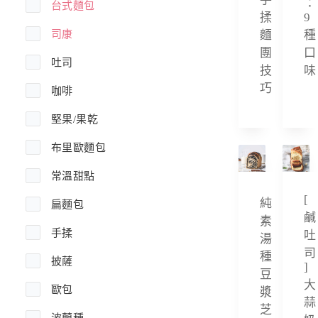
：
台式麵包
揉
9
司康
麵
種
團
口
吐司
技
味
巧
咖啡
堅果/果乾
布里歐麵包
常溫甜點
[
純
扁麵包
鹹
素
手揉
吐
湯
司
種
披薩
]
豆
大
歐包
漿
蒜
芝
波蘭種