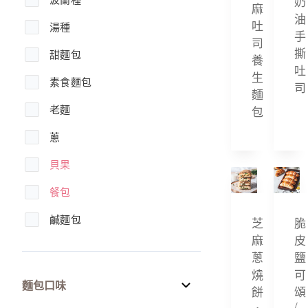
奶
麻
油
吐
湯種
手
司
撕
甜麵包
養
吐
生
素食麵包
司
麵
老麵
包
蔥
貝果
餐包
鹹麵包
芝
脆
麻
皮
蔥
鹽
燒
可
麵包口味
餅
頌
/