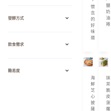
，
丹麥可頌麵包
鹽
懷
奶
念
亞洲料理
油
發酵方式
的
捲
冷凍麵團
好
中種
味
可麗露
道
丹麥可頌麵包
司康
飲食需求
冷凍麵團
咖啡
丹麥可頌麵包
可麗露
常溫甜點
低碳
司康
難易度
甜麵包
冷凍麵團
海
抹
咖啡
Biscoff
素食麵包
鮮
茶
可麗露
芝
脆
波蘭種
brown butter
蔥
心
皮
司康
湯種
披
菠
Brownie cookies
鹹麵包
咖啡
薩
蘿
蔥